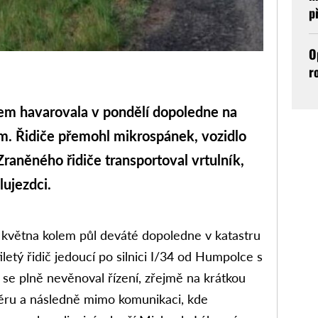
p
O
r
 havarovala v pondělí dopoledne na
m. Řidiče přemohl mikrospánek, vozidlo
 Zraněného řidiče transportoval vrtulník,
lujezdci.
. května kolem půl deváté dopoledne v katastru
letý řidič jedoucí po silnici I/34 od Humpolce s
e plně nevěnoval řízení, zřejmě na krátkou
směru a následně mimo komunikaci, kde