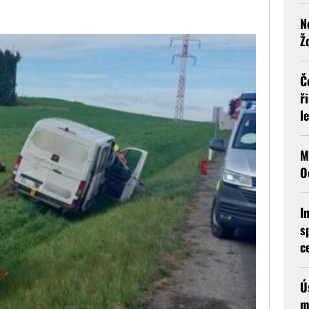
N
Ž
Č
ř
l
M
O
I
s
c
Ú
m