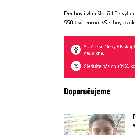
Dechová zkouška řidiče vylouč
550 tisíc korun. Všechny okoln
Staňte se členy FB skup
neunikne.
Sledujte nás na
síti X
, k
Doporučujeme