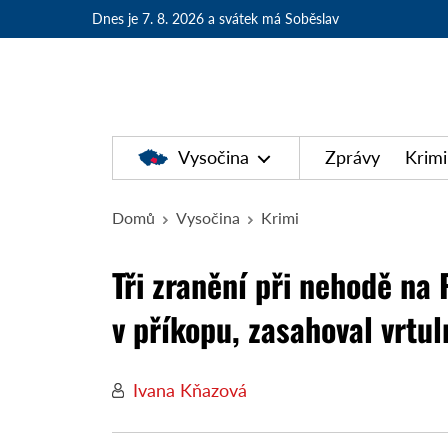
Dnes je 7. 8. 2026
a svátek má Soběslav
Vysočina
Zprávy
Krimi
Domů
Vysočina
Krimi
Tři zranění při nehodě na
v příkopu, zasahoval vrtul
Ivana Kňazová