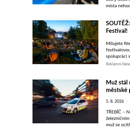
místa nehody
řidiče vypátr
SOUTĚŽ: V
Festival!
Milujete fi
festivalovo
spolupráci s
o vstupenky
Reklamní člán
Muž stál 
městské p
5. 8. 2026
TŘEBÍČ – Na
železničním 
muž se ocit