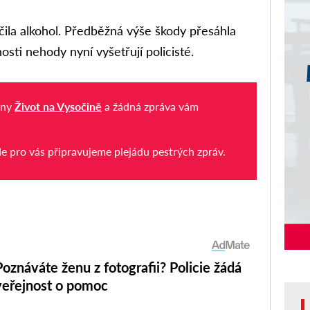
ila alkohol. Předběžná výše škody přesáhla
osti nehody nyní vyšetřují policisté.
iny
Život na Vysočině
a žádná zpráva vám
de pro vás připravujeme plejádu pestrých zpráv.