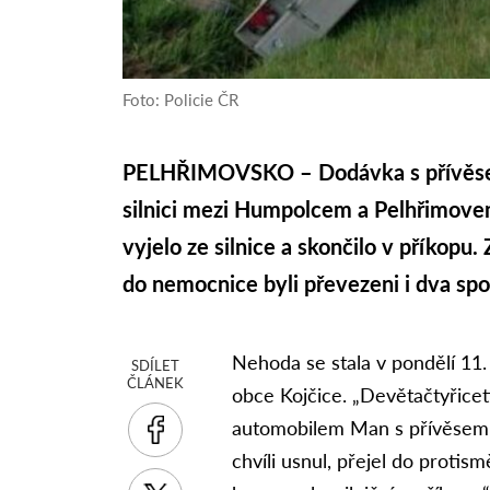
Foto: Policie ČR
PELHŘIMOVSKO – Dodávka s přívěsem
silnici mezi Humpolcem a Pelhřimove
vyjelo ze silnice a skončilo v příkopu.
do nemocnice byli převezeni i dva spo
Nehoda se stala v pondělí 11
SDÍLET
ČLÁNEK
obce Kojčice. „Devětačtyřiceti
automobilem Man s přívěsem s
chvíli usnul, přejel do proti