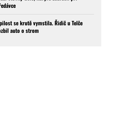
ředávce
pilost se krutě vymstila. Řidič u Telče
ozbil auto o strom