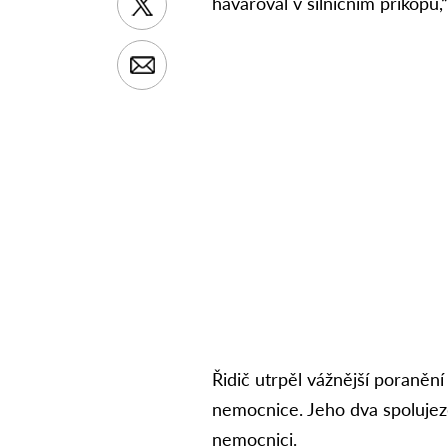
havaroval v silničním příkopu
Řidič utrpěl vážnější poranění
nemocnice. Jeho dva spolujezd
nemocnici.