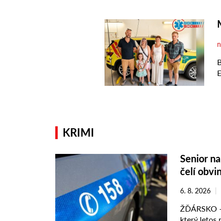
KRIMI
Senior na 
čelí obvi
6. 8. 2026
ŽĎÁRSKO – K
který letos n