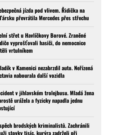
ebezpečná jízda pod vlivem. Řidička na
ďársku převrátila Mercedes přes střechu
elní střet u Havlíčkovy Borové. Zraněné
idiče vyprošťovali hasiči, do nemocnice
etěli vrtulníkem
ladík v Kamenici nezabrzdil auto. Neřízená
ctavia nabourala další vozidla
ncident v jihlavském trolejbusu. Mladá žena
prostě urážela a fyzicky napadla jednu
estující
spěch brodských kriminalistů. Zachránili
uži stovky tisíc, kurýra zadrželi při