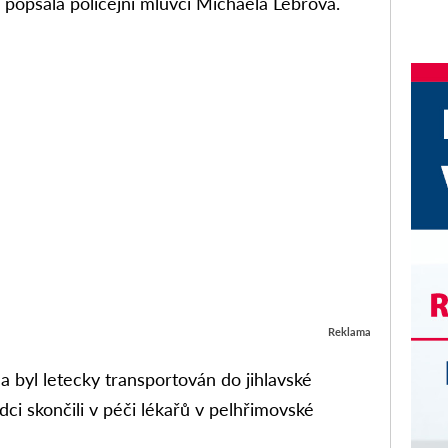
,“ popsala policejní mluvčí Michaela Lébrová.
Reklama
 a byl letecky transportován do jihlavské
ci skončili v péči lékařů v pelhřimovské