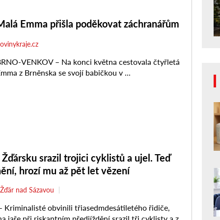
Žďársku srazil trojici cyklistů a ujel. Teď
nění, hrozí mu až pět let vězení
Žďár nad Sázavou
riminalisté obvinili třiasedmdesátiletého řidiče,
a jaře při riskantním předjíždění srazil tři cyklisty a z