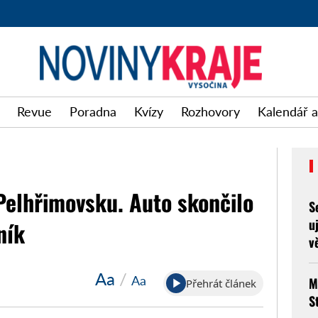
Revue
Poradna
Kvízy
Rozhovory
Kalendář a
 Pelhřimovsku. Auto skončilo
S
u
ník
v
Aa
/
Aa
M
Přehrát článek
S