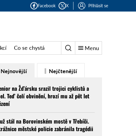
Facebook
X
Přihlásit se
kcí
Co se chystá
Menu
Nejnovější
Nejčtenější
enior na Žďársku srazil trojici cyklistů a
jel. Teď čelí obvinění, hrozí mu až pět let
ězení
už stál na Borovinském mostě v Třebíči.
trážnice městské policie zabránila tragédii