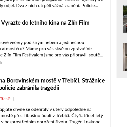
 odjel. Dva z nich utrpěli vážná zranění. Policie
ala ...
yrazte do letního kina na Zlín Film
lmové večery pod širým nebem a jedinečnou
u atmosféru? Máme pro vás skvělou zprávu! Ve
e Zlín Film Festivalem jsme pro vás připravili soutěž
 do oblíbeného ...
ek
na Borovinském mostě v Třebíči. Strážnice
olicie zabránila tragédii
Třebíč
pjaté chvíle se odehrály v úterý odpoledne na
mostě přes Libušino údolí v Třebíči. Čtyřiatřicetiletý
l v bezprostředním ohrožení života. Tragédii nakonec