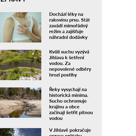
Dochází léky na
rakovinu prsu. Stát
zavádí mimořádný
režim a zajišťuje
náhradní dodávky
Kvůli suchu vyzývá
Jihlava k šetření
vodou. Za
nepovolené odběry
hrozí postihy
Řeky vysychají na
historická minima.
Sucho ochromuje
krajinu a obce
začínají šetřit pitnou
vodou
V Jihlavě pokračuje
oprava průtahu.