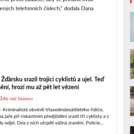
ených telefonních číslech,“ dodala Dana
Žďársku srazil trojici cyklistů a ujel. Teď
nění, hrozí mu až pět let vězení
Žďár nad Sázavou
riminalisté obvinili třiasedmdesátiletého řidiče,
a jaře při riskantním předjíždění srazil tři cyklisty a z
 odjel. Dva z nich utrpěli vážná zranění. Policie
ala ...