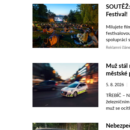
SOUTĚŽ: V
Festival!
Milujete fi
festivalovo
spolupráci s
o vstupenky
Reklamní člán
Muž stál 
městské p
5. 8. 2026
TŘEBÍČ – Na
železničním 
muž se ocit
zabránila po
Nebezpeč