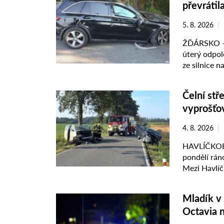
převrátil
5. 8. 2026
ŽĎÁRSKO – 
úterý odpol
ze silnice n
přitom utrpě
Čelní stř
vyprošťov
4. 8. 2026
HAVLÍČKOBR
pondělí rán
Mezi Havlíč
osobní vozidl
Mladík v 
Octavia n