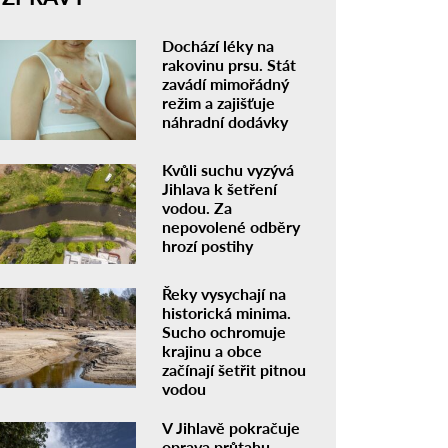
Dochází léky na
rakovinu prsu. Stát
zavádí mimořádný
režim a zajišťuje
náhradní dodávky
Kvůli suchu vyzývá
Jihlava k šetření
vodou. Za
nepovolené odběry
hrozí postihy
Řeky vysychají na
historická minima.
Sucho ochromuje
krajinu a obce
začínají šetřit pitnou
vodou
V Jihlavě pokračuje
oprava průtahu.