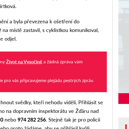
írtková.
anění a byla převezena k ošetření do
a místě zastavil, s cyklistkou komunikoval,
e odjel.
iny
Život na Vysočině
a žádná zpráva vám
de pro vás připravujeme plejádu pestrých zpráv.
chnout svědky, kteří nehodu viděli. Přihlásit se
o na dopravním inspektorátu ve Žďáru nad
50
nebo
974 282 256
. Stejně tak je pro policii
jeho proto žádáme, aby se přihlásil kvůli