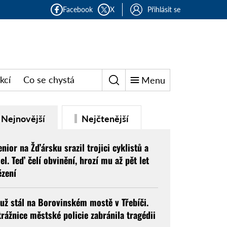
Facebook
X
Přihlásit se
kcí
Co se chystá
Menu
Nejnovější
Nejčtenější
enior na Žďársku srazil trojici cyklistů a
jel. Teď čelí obvinění, hrozí mu až pět let
ězení
už stál na Borovinském mostě v Třebíči.
trážnice městské policie zabránila tragédii