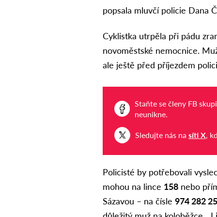
popsala mluvčí policie Dana Č
Cyklistka utrpěla při pádu zr
novoměstské nemocnice. Muž n
ale ještě před příjezdem polici
Staňte se členy FB skup
neunikne.
Sledujte nás na
síti X
, k
Policisté by potřebovali vysle
mohou na lince
158
nebo přím
Sázavou – na čísle
974 282 2
důležitý muž na koloběžce. „I 