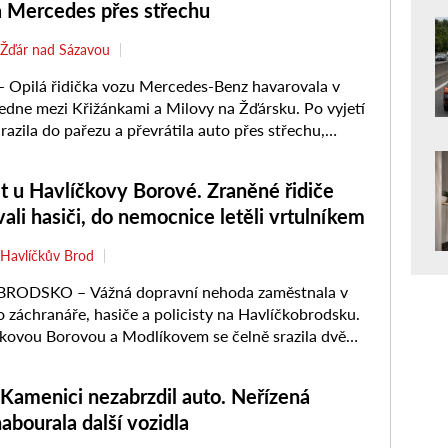
a Mercedes přes střechu
Žďár nad Sázavou
Opilá řidička vozu Mercedes-Benz havarovala v
edne mezi Křižánkami a Milovy na Žďársku. Po vyjetí
arazila do pařezu a převrátila auto přes střechu,
la ...
et u Havlíčkovy Borové. Zraněné řidiče
ali hasiči, do nemocnice letěli vrtulníkem
Havlíčkův Brod
ODSKO – Vážná dopravní nehoda zaměstnala v
o záchranáře, hasiče a policisty na Havlíčkobrodsku.
kovou Borovou a Modlíkovem se čelně srazila dvě
a. Oba řidiči se zranili ...
Kamenici nezabrzdil auto. Neřízená
abourala další vozidla