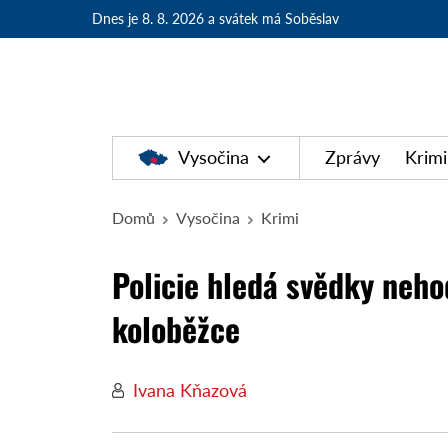
Dnes je 8. 8. 2026
a svátek má Soběslav
Vysočina
Zprávy
Krimi
Domů
Vysočina
Krimi
Policie hledá svědky neh
koloběžce
Ivana Kňazová