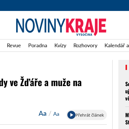
Revue
Poradna
Kvízy
Rozhovory
Kalendář a
ody ve Žďáře a muže na
S
u
v
Aa
/
Aa
M
Přehrát článek
S