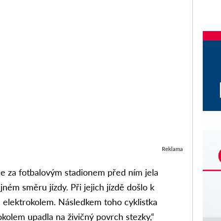
Reklama
 za fotbalovým stadionem před ním jela
jném směru jízdy. Při jejich jízdě došlo k
 elektrokolem. Následkem toho cyklistka
rokolem upadla na živičný povrch stezky,“