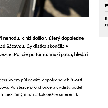
p
O
r
nehodu, k níž došlo v úterý dopoledne
nad Sázavou. Cyklistka skončila v
žce. Policie po tomto muži pátrá, hledá i
rvna kolem půl deváté dopoledne v blízkosti
ova. Po stezce pro chodce a cyklisty podél
zatím neznámý muž na koloběžce směrem k