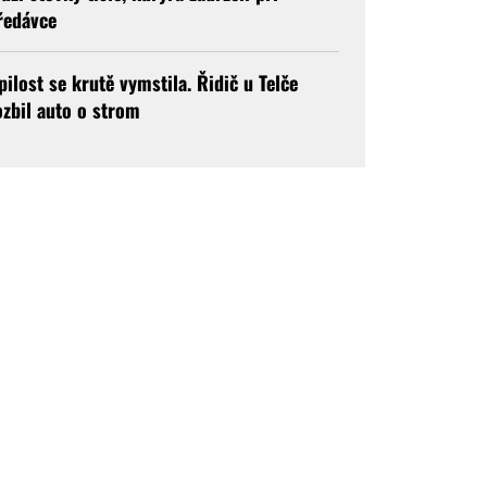
ředávce
pilost se krutě vymstila. Řidič u Telče
ozbil auto o strom