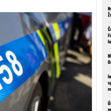
N
Ž
Č
ř
l
M
O
I
s
c
Ú
m