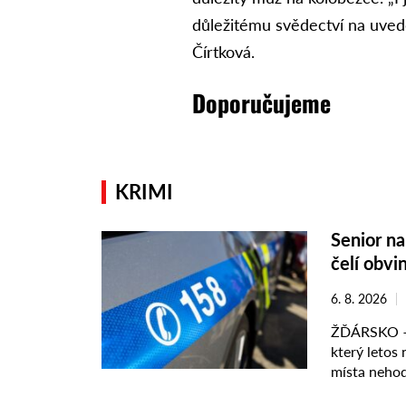
důležitému svědectví na uved
Čírtková.
Doporučujeme
KRIMI
Senior na 
čelí obvi
6. 8. 2026
ŽĎÁRSKO – K
který letos n
místa nehody
řidiče vypátr