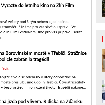
yrazte do letního kina na Zlín Film
lmové večery pod širým nebem a jedinečnou
u atmosféru? Máme pro vás skvělou zprávu! Ve
e Zlín Film Festivalem jsme pro vás připravili soutěž
 do oblíbeného ...
ek
na Borovinském mostě v Třebíči. Strážnice
olicie zabránila tragédii
Třebíč
pjaté chvíle se odehrály v úterý odpoledne na
mostě přes Libušino údolí v Třebíči. Čtyřiatřicetiletý
l v bezprostředním ohrožení života. Tragédii nakonec
hotová strážnice, ...
ná jízda pod vlivem. Řidička na Žďársku