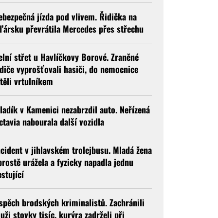
ebezpečná jízda pod vlivem. Řidička na
ďársku převrátila Mercedes přes střechu
elní střet u Havlíčkovy Borové. Zraněné
idiče vyprošťovali hasiči, do nemocnice
etěli vrtulníkem
ladík v Kamenici nezabrzdil auto. Neřízená
ctavia nabourala další vozidla
ncident v jihlavském trolejbusu. Mladá žena
prostě urážela a fyzicky napadla jednu
estující
spěch brodských kriminalistů. Zachránili
uži stovky tisíc, kurýra zadrželi při