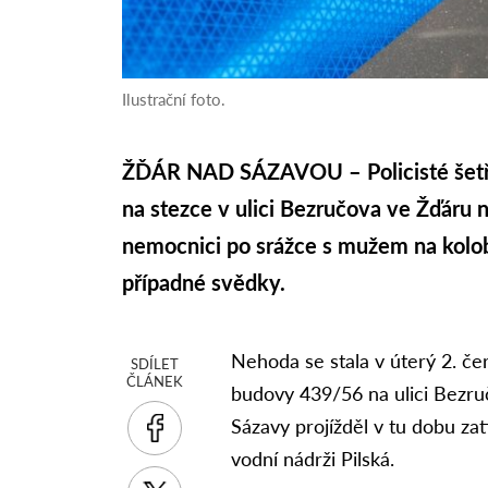
Ilustrační foto.
ŽĎÁR NAD SÁZAVOU – Policisté šetří 
na stezce v ulici Bezručova ve Žďáru 
nemocnici po srážce s mužem na kolobě
případné svědky.
Nehoda se stala v úterý 2. če
SDÍLET
ČLÁNEK
budovy 439/56 na ulici Bezruč
Sázavy projížděl v tu dobu 
vodní nádrži Pilská.