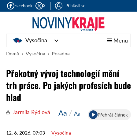
Facebook
X
Přihlásit se
Vysočina
Menu
Domů
Vysočina
Poradna
Překotný vývoj technologií mění
trh práce. Po jakých profesích bude
hlad
Aa
/
Jarmila Rýdlová
Aa
Přehrát článek
12. 6. 2026, 07:03
Vysočina