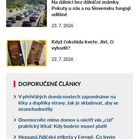
Na dálnici bez dálniční známky.
Pokuty u nás a na Slovensku fungují
odlišně
23. 7. 2026
Když čokoláda kvete. Jíst, či
vyhodit?
22. 7. 2026
DOPORUČENÉ ČLÁNKY
V přehřátých domácnostech zapomínáme na
léky a doplňky stravy. Jak je skladovat, aby se
neznehodnotily
Onemocníte mimo domov a ošetří vás „cizí“
praktický lékař. Kdy budete muset platit
Nepsaná řidičská etiketa v Evropě. Co byste