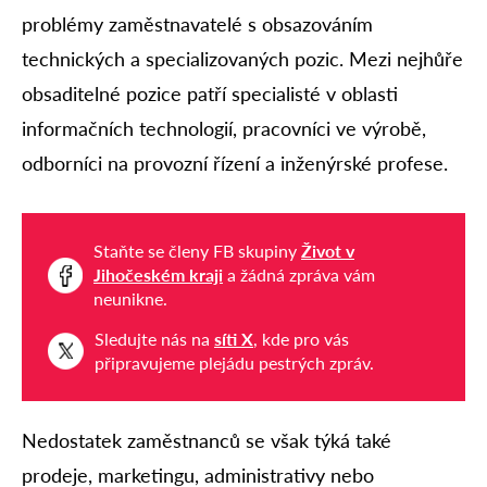
problémy zaměstnavatelé s obsazováním
technických a specializovaných pozic. Mezi nejhůře
obsaditelné pozice patří specialisté v oblasti
informačních technologií, pracovníci ve výrobě,
odborníci na provozní řízení a inženýrské profese.
Staňte se členy FB skupiny
Život v
Jihočeském kraji
a žádná zpráva vám
neunikne.
Sledujte nás na
síti X
, kde pro vás
připravujeme plejádu pestrých zpráv.
Nedostatek zaměstnanců se však týká také
prodeje, marketingu, administrativy nebo