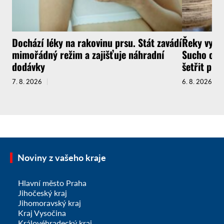
Dochází léky na rakovinu prsu. Stát zavádí
Řeky vysyc
mimořádný režim a zajišťuje náhradní
Sucho ochr
dodávky
šetřit pit
7. 8. 2026
6. 8. 2026
Noviny z vašeho kraje
Hlavní město Praha
Jihočeský kraj
Jihomoravský kraj
Kraj Vysočina
Královéhradecký kraj