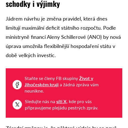
schodky i výjimky
Jádrem návrhu je změna pravidel, která dnes
limitují maximální deficit státního rozpočtu. Podle
ministryně financí Aleny Schillerové (ANO) by nová
úprava umožnila flexibilnější hospodaření státu v
době velkých investic.
Staňte se členy FB skupiny
Život v
Jihočeském kraji
a žádná zpráva vám
neunikne.
Sledujte nás na
síti X
, kde pro vás
připravujeme plejádu pestrých zpráv.