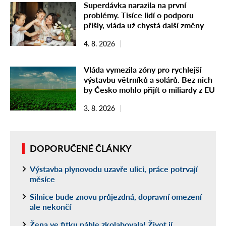
Superdávka narazila na první
problémy. Tisíce lidí o podporu
přišly, vláda už chystá další změny
4. 8. 2026
Vláda vymezila zóny pro rychlejší
výstavbu větrníků a solárů. Bez nich
by Česko mohlo přijít o miliardy z EU
3. 8. 2026
DOPORUČENÉ ČLÁNKY
Výstavba plynovodu uzavře ulici, práce potrvají
měsíce
Silnice bude znovu průjezdná, dopravní omezení
ale nekončí
Žena ve fitku náhle zkolabovala! Život jí