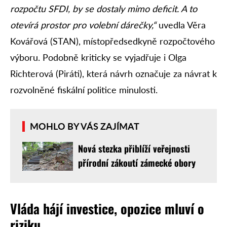
rozpočtu SFDI, by se dostaly mimo deficit. A to
otevírá prostor pro volební dárečky,“
uvedla Věra
Kovářová (STAN), místopředsedkyně rozpočtového
výboru. Podobně kriticky se vyjadřuje i Olga
Richterová (Piráti), která návrh označuje za návrat k
rozvolněné fiskální politice minulosti.
MOHLO BY VÁS ZAJÍMAT
Nová stezka přiblíží veřejnosti
přírodní zákoutí zámecké obory
Vláda hájí investice, opozice mluví o
riziku