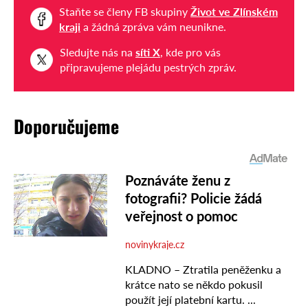
Staňte se členy FB skupiny
Život ve Zlínském
kraji
a žádná zpráva vám neunikne.
Sledujte nás na
síti X
, kde pro vás
připravujeme plejádu pestrých zpráv.
Doporučujeme