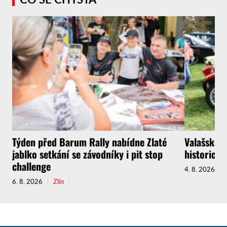
Týden před Barum Rally nabídne Zlaté
Valašské M
jablko setkání se závodníky i pit stop
historický
challenge
4. 8. 2026
6. 8. 2026
Zlín