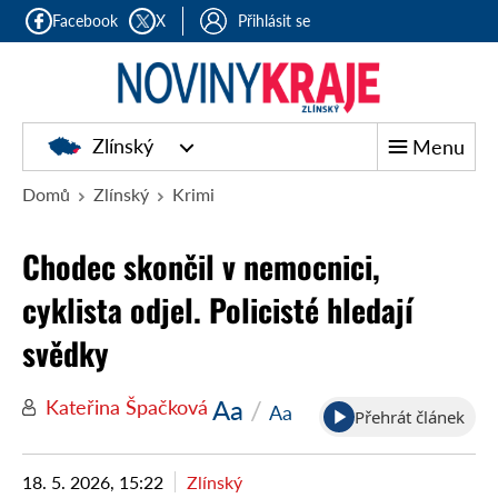
Facebook
X
Přihlásit se
Zlínský
Menu
Domů
Zlínský
Krimi
Chodec skončil v nemocnici,
cyklista odjel. Policisté hledají
svědky
Aa
/
Kateřina Špačková
Aa
Přehrát článek
18. 5. 2026, 15:22
Zlínský