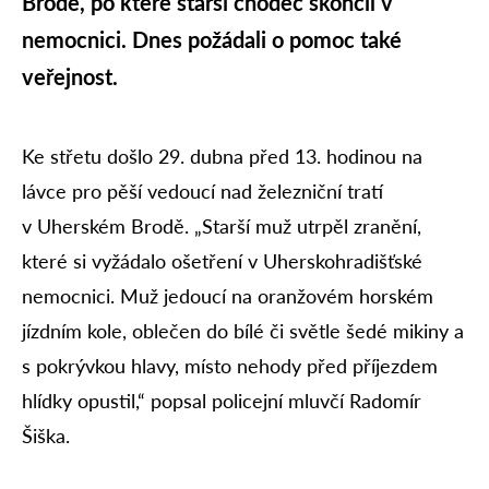
Brodě, po které starší chodec skončil v
nemocnici. Dnes požádali o pomoc také
veřejnost.
Ke střetu došlo 29. dubna před 13. hodinou na
lávce pro pěší vedoucí nad železniční tratí
v Uherském Brodě. „Starší muž utrpěl zranění,
které si vyžádalo ošetření v Uherskohradišťské
nemocnici. Muž jedoucí na oranžovém horském
jízdním kole, oblečen do bílé či světle šedé mikiny a
s pokrývkou hlavy, místo nehody před příjezdem
hlídky opustil,“ popsal policejní mluvčí Radomír
Šiška.