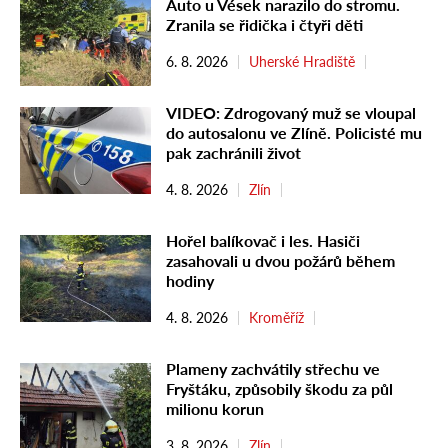
Auto u Vések narazilo do stromu.
Zranila se řidička i čtyři děti
6. 8. 2026
Uherské Hradiště
VIDEO: Zdrogovaný muž se vloupal
do autosalonu ve Zlíně. Policisté mu
pak zachránili život
4. 8. 2026
Zlín
Hořel balíkovač i les. Hasiči
zasahovali u dvou požárů během
hodiny
4. 8. 2026
Kroměříž
Plameny zachvátily střechu ve
Fryštáku, způsobily škodu za půl
milionu korun
3. 8. 2026
Zlín