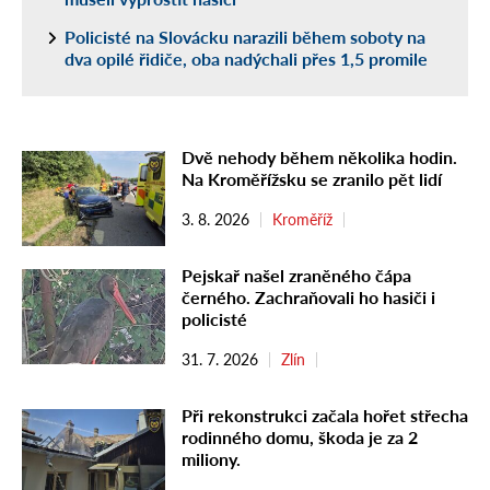
Policisté na Slovácku narazili během soboty na
dva opilé řidiče, oba nadýchali přes 1,5 promile
Dvě nehody během několika hodin.
Na Kroměřížsku se zranilo pět lidí
3. 8. 2026
Kroměříž
Pejskař našel zraněného čápa
černého. Zachraňovali ho hasiči i
policisté
31. 7. 2026
Zlín
Při rekonstrukci začala hořet střecha
rodinného domu, škoda je za 2
miliony.