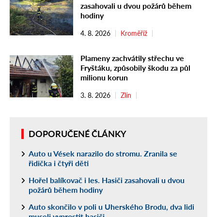
zasahovali u dvou požárů během
hodiny
4. 8. 2026
Kroměříž
Plameny zachvátily střechu ve
Fryštáku, způsobily škodu za půl
milionu korun
3. 8. 2026
Zlín
DOPORUČENÉ ČLÁNKY
Auto u Vések narazilo do stromu. Zranila se
řidička i čtyři děti
Hořel balíkovač i les. Hasiči zasahovali u dvou
požárů během hodiny
Auto skončilo v poli u Uherského Brodu, dva lidi
museli vyprostit hasiči