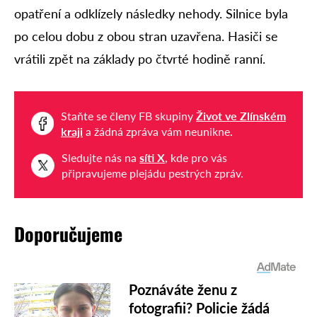
opatření a odklízely následky nehody. Silnice byla
po celou dobu z obou stran uzavřena. Hasiči se
vrátili zpět na základy po čtvrté hodině ranní.
Staňte se členy FB skupiny
Život ve Zlínském
kraji
a žádná zpráva vám neunikne.
Sledujte nás na
síti X
, kde pro vás
připravujeme plejádu pestrých zpráv.
Doporučujeme