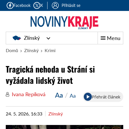
Facebook
X
Přihlásit se
Zlínský
Menu
Domů
Zlínský
Krimi
Tragická nehoda u Strání si
vyžádala lidský život
Aa
/
Ivana Repíková
Aa
Přehrát článek
24. 5. 2026, 16:33
Zlínský