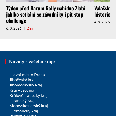
Týden před Barum Rally nabídne Zlaté
Valašské M
jablko setkání se závodníky i pit stop
historický
challenge
4. 8. 2026
6. 8. 2026
Zlín
Noviny z vašeho kraje
Hlavní město Praha
Jihočeský kraj
Jihomoravský kraj
Kraj Vysočina
Královéhradecký kraj
Liberecký kraj
Moravskoslezský kraj
Olomoucký kraj
Pardubický kraj