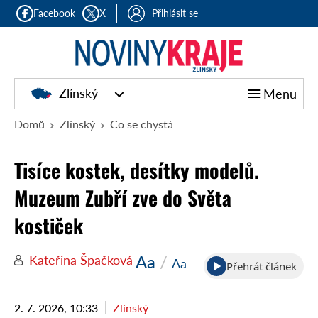
Facebook
X
Přihlásit se
Zlínský
Menu
Domů
Zlínský
Co se chystá
Tisíce kostek, desítky modelů.
Muzeum Zubří zve do Světa
kostiček
Aa
/
Kateřina Špačková
Aa
Přehrát článek
2. 7. 2026, 10:33
Zlínský