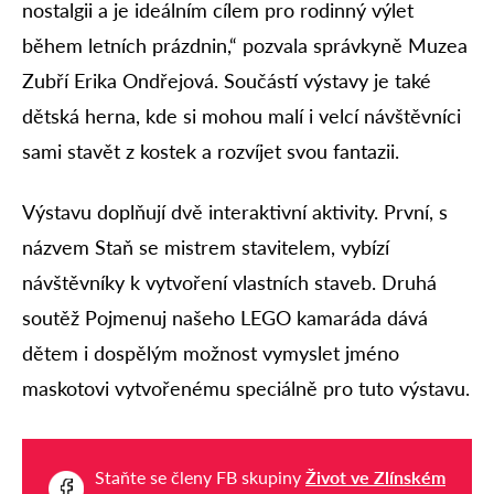
nostalgii a je ideálním cílem pro rodinný výlet
během letních prázdnin,“ pozvala správkyně Muzea
Zubří Erika Ondřejová. Součástí výstavy je také
dětská herna, kde si mohou malí i velcí návštěvníci
sami stavět z kostek a rozvíjet svou fantazii.
Výstavu doplňují dvě interaktivní aktivity. První, s
názvem Staň se mistrem stavitelem, vybízí
návštěvníky k vytvoření vlastních staveb. Druhá
soutěž Pojmenuj našeho LEGO kamaráda dává
dětem i dospělým možnost vymyslet jméno
maskotovi vytvořenému speciálně pro tuto výstavu.
Staňte se členy FB skupiny
Život ve Zlínském