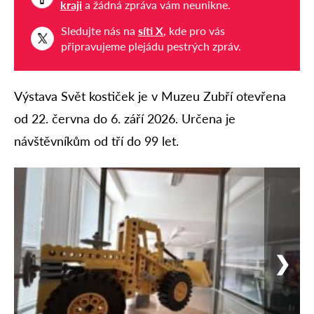
kraji
a žádná zpráva vám neunikne.
Sledujte nás na
síti X
, kde pro vás
připravujeme plejádu pestrých zpráv.
Výstava Svět kostiček je v Muzeu Zubří otevřena
od 22. června do 6. září 2026. Určena je
návštěvníkům od tří do 99 let.
❯