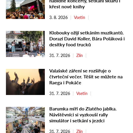
nabídne koncerty, setkání sklářů i
křest nové knihy
3. 8. 2026
Vsetín
Klobouky ožijí setkáním muzikantů.
Dorazí David Koller, Bára Poláková i
desítky food trucků
31. 7. 2026
Zlín
Valašské záření se rozšiřuje o
čtvrteční večer. Těšit se můžete na
Raega i Pokáče
31. 7. 2026
Vsetín
Barumka míří do Zlatého jablka.
Návštěvníci si vyzkouší rally
simulátor i setkání s jezdci
31. 7. 2026
Zlín