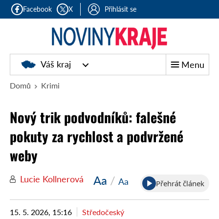
Facebook
X
Přihlásit se
Noviny
Váš kraj
Menu
kraje
Domů
Krimi
Nový trik podvodníků: falešné
pokuty za rychlost a podvržené
weby
Aa
/
Lucie Kollnerová
Aa
Přehrát článek
15. 5. 2026, 15:16
Středočeský