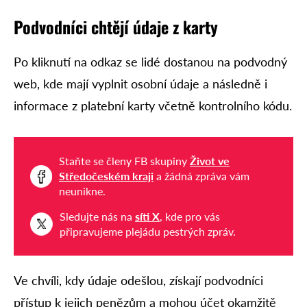
Podvodníci chtějí údaje z karty
Po kliknutí na odkaz se lidé dostanou na podvodný
web, kde mají vyplnit osobní údaje a následně i
informace z platební karty včetně kontrolního kódu.
Staňte se členy FB skupiny
Život ve
Středočeském kraji
a žádná zpráva vám
neunikne.
Sledujte nás na
síti X
, kde pro vás
připravujeme plejádu pestrých zpráv.
Ve chvíli, kdy údaje odešlou, získají podvodníci
přístup k jejich penězům a mohou účet okamžitě