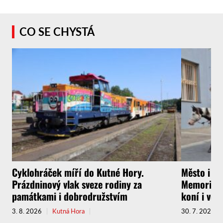
CO SE CHYSTÁ
Cyklohráček míří do Kutné Hory.
Město i f
Prázdninový vlak sveze rodiny za
Memoriál g
památkami i dobrodružstvím
koní i vel
3. 8. 2026
Kutná Hora
30. 7. 2026