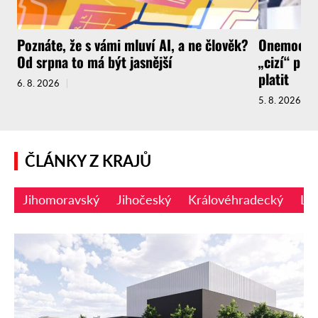
Poznáte, že s vámi mluví AI, a ne člověk?
Onemocnít
Od srpna to má být jasnější
„cizí“ pra
platit
6. 8. 2026
5. 8. 2026
ČLÁNKY Z KRAJŮ
Jihomoravský
Jihočeský
Královéhradecký
Li