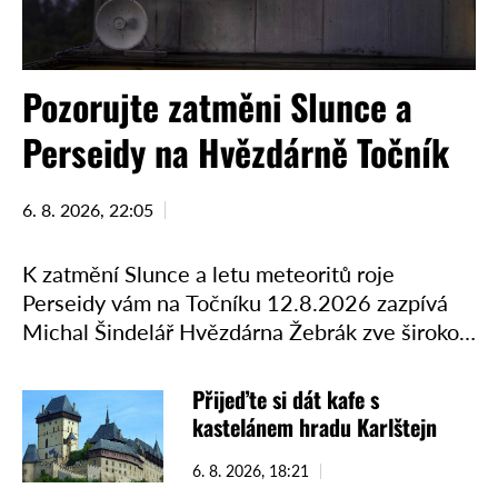
Pozorujte zatměni Slunce a
Perseidy na Hvězdárně Točník
6. 8. 2026, 22:05
K zatmění Slunce a letu meteoritů roje
Perseidy vám na Točníku 12.8.2026 zazpívá
Michal Šindelář Hvězdárna Žebrák zve širokou
veřejnost na pozorování meteorického roje
Perseid a zatmění Slunce na louce …
Přijeďte si dát kafe s
kastelánem hradu Karlštejn
6. 8. 2026, 18:21