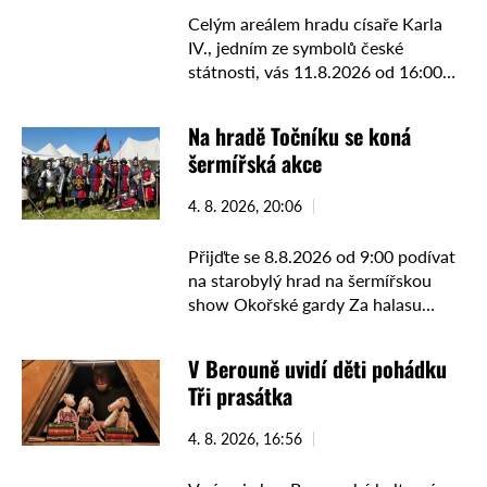
Celým areálem hradu císaře Karla
IV., jedním ze symbolů české
státnosti, vás 11.8.2026 od 16:00
provede kastelán Ing. Lukáš Kunst
osobně Obsahem setkaní bude
Na hradě Točníku se koná
nejenom povídání o historii hradu
šermířská akce
při …
4. 8. 2026, 20:06
Přijďte se 8.8.2026 od 9:00 podívat
na starobylý hrad na šermířskou
show Okořské gardy Za halasu
šermířských klání a historické hudby
kapely Trifikus budete moci navštívit
V Berouně uvidí děti pohádku
středověkou zbrojnici plnou
Tři prasátka
zbraní, …
4. 8. 2026, 16:56