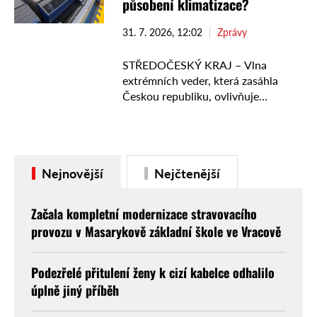
působení klimatizace?
31. 7. 2026, 12:02
Zprávy
STŘEDOČESKÝ KRAJ – Vlna
extrémních veder, která zasáhla
Českou republiku, ovlivňuje
železniční dopravu nejen ve
Středočeském kraji. Rozpálené
koleje i vysoké zatížení techniky
mohou způsobit zpoždění nebo
Nejnovější
Nejčtenější
mimořádná omezení provozu. …
Začala kompletní modernizace stravovacího
provozu v Masarykově základní škole ve Vracově
Podezřelé přitulení ženy k cizí kabelce odhalilo
úplně jiný příběh