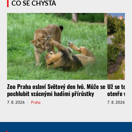
CO SE CHYSTÁ
Zoo Praha oslaví Světový den lvů. Může se
Už se to b
pochlubit vzácnými hadími přírůstky
otevře vo
7. 8. 2026
Praha
7. 8. 2026