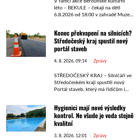
V rámci akce Berounské kulturní
léto – BEKULE – čekají na děti
6.8.2026 od 18:00 v zahradě Muzea
berounské keramiky Tři prasátka
Jmenují se Tonda, Vojta a Aneta a
Konec překvapení na silnicích?
žijí …
Středočeský kraj spustil nový
portál staveb
4. 8. 2026, 09:14
Zprávy
STŘEDOČESKÝ KRAJ – Silničáři ve
Středočeském kraji spustili nový
Portál staveb, který má řidičům i
dopravcům usnadnit orientaci v
plánovaných opravách silnic. Nová
Hygienici mají nové výsledky
webová aplikace nabídne přehled
kontrol. Ne všude je voda stejně
dokončených, probíhajících i …
kvalitní
3. 8. 2026, 12:01
Zprávy