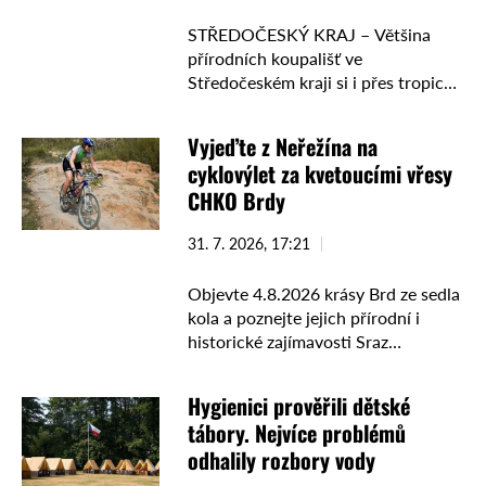
STŘEDOČESKÝ KRAJ – Většina
přírodních koupališť ve
Středočeském kraji si i přes tropické
počasí drží výbornou kvalitu vody.
Hygienici ale na několika oblíbených
Vyjeďte z Neřežína na
lokalitách zaznamenali zvýšený
cyklovýlet za kvetoucími vřesy
obsah chlorofylu, který může …
CHKO Brdy
31. 7. 2026, 17:21
Objevte 4.8.2026 krásy Brd ze sedla
kola a poznejte jejich přírodní i
historické zajímavosti Sraz
účastníků je v 15:00 na parkovišti v
Neřežíně. Trasa měří přibližně 21,5
Hygienici prověřili dětské
kilometru a vede po několika
tábory. Nejvíce problémů
významných …
odhalily rozbory vody