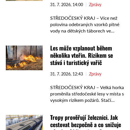
31. 7. 2026, 14:00
Zprávy
STŘEDOČESKÝ KRAJ – Více než
polovina odebraných vzorků pitné
vody na dětských táborech ve
Středočeském kraji nevyhověla
hygienickým limitům. Hygienici při
Les může vzplanout během
letních kontrolách odhalili také další
několika vteřin. Rizikem se
nedostatky v provozu táborů …
stává i turistický vařič
31. 7. 2026, 12:43
Zprávy
STŘEDOČESKÝ KRAJ – Velká horka
proměnila středočeské lesy v místa s
vysokým rizikem požárů. Stačí
chvilka nepozornosti a oheň se
může nekontrolovatelně rozšířit.
Tropy prověřují železnici. Jak
Lesníci varují, že nebezpečný není
cestovat bezpečně a co snižuje
jen odhozený …