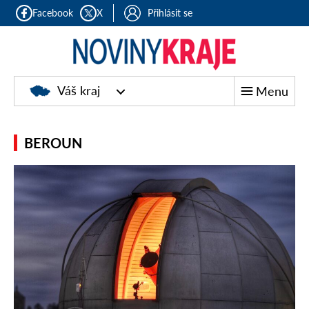
Facebook
X
Přihlásit se
Noviny
Váš kraj
Menu
kraje
BEROUN