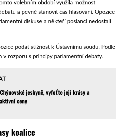
 tomto volebním období využila možnost
ebatu a pevně stanovit čas hlasování. Opozice
rlamentní diskuse a někteří poslanci nedostali
pozice podat stížnost k Ústavnímu soudu. Podle
en v rozporu s principy parlamentní debaty.
AT
 Chýnovské jeskyně, vyfoťte její krásy a
aktivní ceny
asy koalice