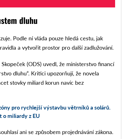
ůstem dluhu
zuje. Podle ní vláda pouze hledá cestu, jak
avidla a vytvořit prostor pro další zadlužování.
kopeček (ODS) uvedl, že ministerstvo financí
stvo dluhu“. Kritici upozorňují, že novela
et stovky miliard korun navíc bez
óny pro rychlejší výstavbu větrníků a solárů.
t o miliardy z EU
souhlasí ani se způsobem projednávání zákona.