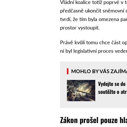
Vládní koalice totiž poprvé v
předčasně ukončit sněmovní d
tvrdí, že tím byla omezena pa
prostor vystoupit.
Právě kvůli tomu chce část o
ní byl legislativní proces ved
MOHLO BY VÁS ZAJÍM
Vydejte se do
soutěžte o atr
Zákon prošel pouze hl