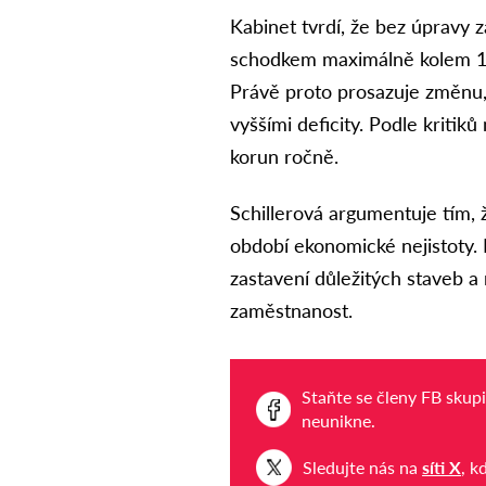
Kabinet tvrdí, že bez úpravy z
schodkem maximálně kolem 190
Právě proto prosazuje změnu,
vyššími deficity. Podle kritiků
korun ročně.
Schillerová argumentuje tím, ž
období ekonomické nejistoty.
zastavení důležitých staveb a
zaměstnanost.
Staňte se členy FB skup
neunikne.
Sledujte nás na
síti X
, k