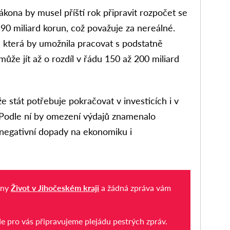
ákona by musel příští rok připravit rozpočet se
 miliard korun, což považuje za nereálné.
 která by umožnila pracovat s podstatně
 může jít až o rozdíl v řádu 150 až 200 miliard
e stát potřebuje pokračovat v investicích i v
 Podle ní by omezení výdajů znamenalo
 negativní dopady na ekonomiku i
iny
Život v Jihočeském kraji
a žádná zpráva vám
de pro vás připravujeme plejádu pestrých zpráv.