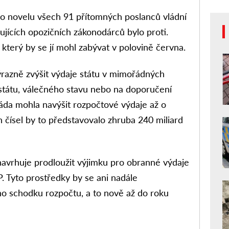
lo novelu všech 91 přítomných poslanců vládní
ujících opozičních zákonodárců bylo proti.
který by se jí mohl zabývat v polovině června.
ýrazně zvýšit výdaje státu v mimořádných
 státu, válečného stavu nebo na doporučení
áda mohla navýšit rozpočtové výdaje až o
h čísel by to představovalo zhruba 240 miliard
navrhuje prodloužit výjimku pro obranné výdaje
. Tyto prostředky by se ani nadále
ho schodku rozpočtu, a to nově až do roku