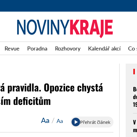
Noviny
Revue
Poradna
Rozhovory
Kalendář akcí
Co 
kraje
vá pravidla. Opozice chystá
B
d
ším deficitům
1
Aa
/
Aa
V
Přehrát článek
m