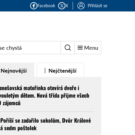
Facebook
X
Přihlásit se
se chystá
Menu
Nejnovější
Nejčtenější
enešovská mateřinka otevírá dveře i
vouletým dětem. Nová třída přijme všech
9 zájemců
 Poříčí se zadařilo sokolům, Dvůr Králové
á sedm poštolek