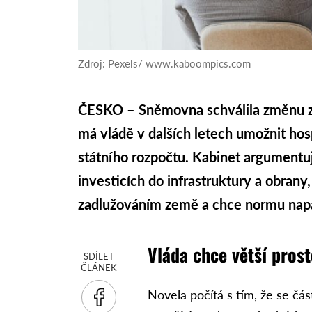
Zdroj: Pexels/ www.kaboompics.com
ČESKO – Sněmovna schválila změnu z
má vládě v dalších letech umožnit ho
státního rozpočtu. Kabinet argumentu
investicích do infrastruktury a obrany
zadlužováním země a chce normu nap
Vláda chce větší prost
SDÍLET
ČLÁNEK
Novela počítá s tím, že se čá