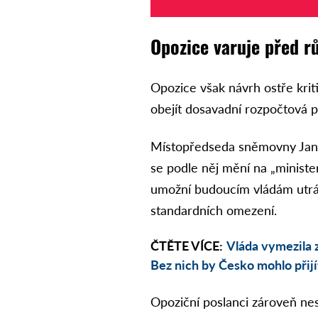
Opozice varuje před r
Opozice však návrh ostře kriti
obejít dosavadní rozpočtová pr
Místopředseda sněmovny Jan S
se podle něj mění na „minister
umožní budoucím vládám utrác
standardních omezení.
ČTĚTE VÍCE:
Vláda vymezila z
Bez nich by Česko mohlo přijí
Opoziční poslanci zároveň ne