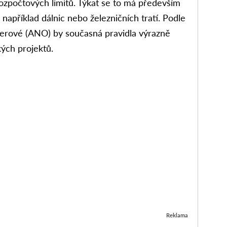
ozpočtových limitů. Týkat se to má především
například dálnic nebo železničních tratí. Podle
llerové (ANO) by současná pravidla výrazně
ých projektů.
Reklama