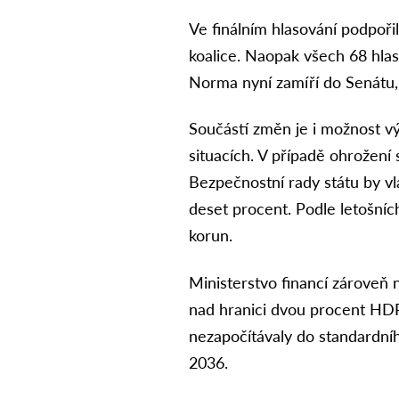
Ve finálním hlasování podpoři
koalice. Naopak všech 68 hlas
Norma nyní zamíří do Senátu, 
Součástí změn je i možnost v
situacích. V případě ohrožení
Bezpečnostní rady státu by vl
deset procent. Podle letošníc
korun.
Ministerstvo financí zároveň 
nad hranici dvou procent HDP
nezapočítávaly do standardní
2036.