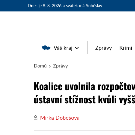
Dnes je 8. 8. 2026
a svátek má Soběslav
Váš kraj
Zprávy
Krimi
Domů
Zprávy
Koalice uvolnila rozpočto
ústavní stížnost kvůli vyš
Mirka Dobešová