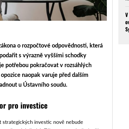
V
o
S
ákona o rozpočtové odpovědnosti, která
spodařit s výrazně vyššími schodky
je potřebou pokračovat v rozsáhlých
, opozice naopak varuje před dalším
adnout u Ústavního soudu.
or pro investice
st strategických investic nově nebude