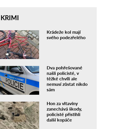
KRIMI
Krádeže kol mají
svého podezřelého
Dva pohřešované
našli policisté, v
těžké chvíli ale
nemusí zůstat nikdo
sám
Hon za vltavíny
zanechává škody,
policisté přistihli
další kopáče