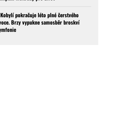
 Kobylí pokračuje léto plné čerstvého
voce. Brzy vypukne samosběr broskví
ymfonie