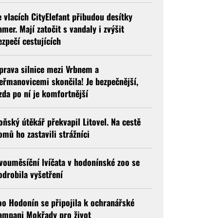
e vlacích CityElefant přibudou desítky
amer. Mají zatočit s vandaly i zvýšit
ezpečí cestujících
prava silnice mezi Vrbnem a
eřmanovicemi skončila! Je bezpečnější,
ízda po ní je komfortnější
oňský útěkář překvapil Litovel. Na cestě
omů ho zastavili strážníci
vouměsíční lvíčata v hodonínské zoo se
odrobila vyšetření
oo Hodonín se připojila k ochranářské
ampani Mokřady pro život