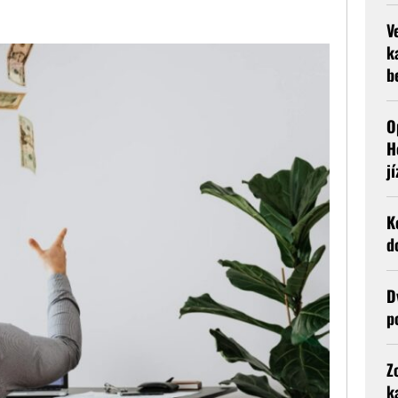
V
k
b
O
H
j
K
d
D
p
Z
k