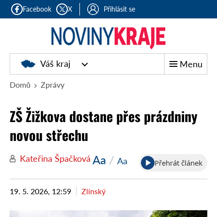
Facebook
X
Přihlásit se
Noviny
Váš kraj
Menu
kraje
Domů
Zprávy
ZŠ Žižkova dostane přes prázdniny
novou střechu
Aa
/
Kateřina Špačková
Aa
Přehrát článek
19. 5. 2026, 12:59
Zlínský