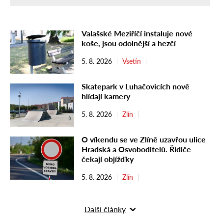
Valašské Meziříčí instaluje nové
koše, jsou odolnější a hezčí
5. 8. 2026
Vsetín
Skatepark v Luhačovicích nově
hlídají kamery
5. 8. 2026
Zlín
O víkendu se ve Zlíně uzavřou ulice
Hradská a Osvoboditelů. Řidiče
čekají objížďky
5. 8. 2026
Zlín
Další články