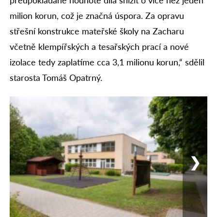
předpokládané hodnotě díla snížit o více než jeden
milion korun, což je značná úspora. Za opravu
střešní konstrukce mateřské školy na Zacharu
včetně klempířských a tesařských prací a nové
izolace tedy zaplatíme cca 3,1 milionu korun,“ sdělil
starosta Tomáš Opatrný.
❯