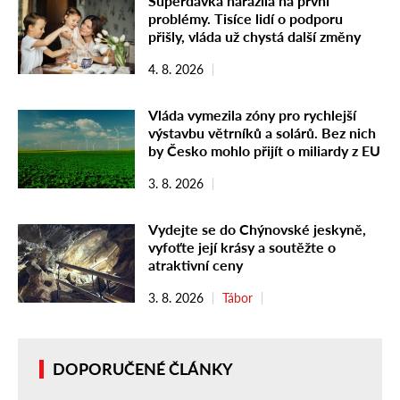
Superdávka narazila na první
problémy. Tisíce lidí o podporu
přišly, vláda už chystá další změny
4. 8. 2026
Vláda vymezila zóny pro rychlejší
výstavbu větrníků a solárů. Bez nich
by Česko mohlo přijít o miliardy z EU
3. 8. 2026
Vydejte se do Chýnovské jeskyně,
vyfoťte její krásy a soutěžte o
atraktivní ceny
3. 8. 2026
Tábor
DOPORUČENÉ ČLÁNKY