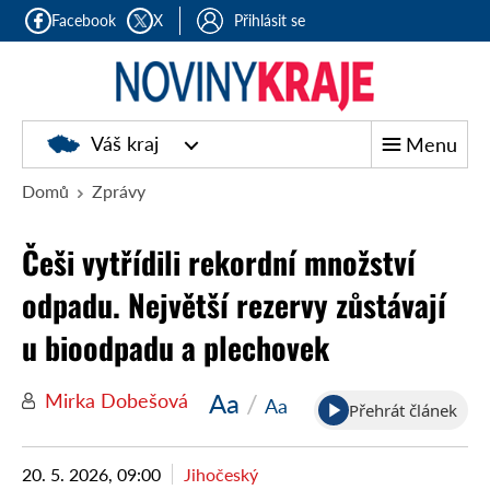
Facebook
X
Přihlásit se
Noviny
Váš kraj
Menu
kraje
Domů
Zprávy
Češi vytřídili rekordní množství
odpadu. Největší rezervy zůstávají
u bioodpadu a plechovek
Aa
/
Mirka Dobešová
Aa
Přehrát článek
20. 5. 2026, 09:00
Jihočeský