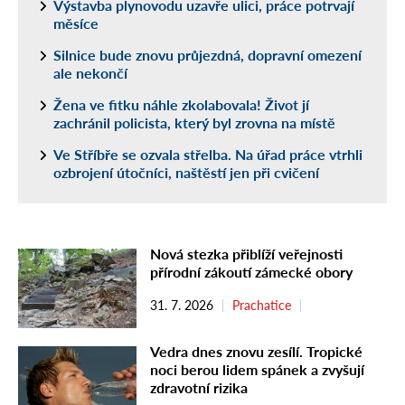
Výstavba plynovodu uzavře ulici, práce potrvají
měsíce
Silnice bude znovu průjezdná, dopravní omezení
ale nekončí
Žena ve fitku náhle zkolabovala! Život jí
zachránil policista, který byl zrovna na místě
Ve Stříbře se ozvala střelba. Na úřad práce vtrhli
ozbrojení útočníci, naštěstí jen při cvičení
Nová stezka přiblíží veřejnosti
přírodní zákoutí zámecké obory
31. 7. 2026
Prachatice
Vedra dnes znovu zesílí. Tropické
noci berou lidem spánek a zvyšují
zdravotní rizika