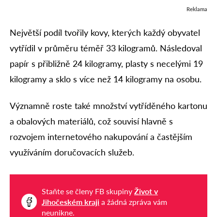
Reklama
Největší podíl tvořily kovy, kterých každý obyvatel
vytřídil v průměru téměř 33 kilogramů. Následoval
papír s přibližně 24 kilogramy, plasty s necelými 19
kilogramy a sklo s více než 14 kilogramy na osobu.
Významně roste také množství vytříděného kartonu
a obalových materiálů, což souvisí hlavně s
rozvojem internetového nakupování a častějším
využíváním doručovacích služeb.
Staňte se členy FB skupiny
Život v
Jihočeském kraji
a žádná zpráva vám
neunikne.