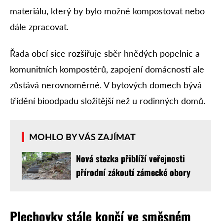
materiálu, který by bylo možné kompostovat nebo
dále zpracovat.
Řada obcí sice rozšiřuje sběr hnědých popelnic a
komunitních kompostérů, zapojení domácností ale
zůstává nerovnoměrné. V bytových domech bývá
třídění bioodpadu složitější než u rodinných domů.
MOHLO BY VÁS ZAJÍMAT
Nová stezka přiblíží veřejnosti
přírodní zákoutí zámecké obory
Plechovky stále končí ve směsném