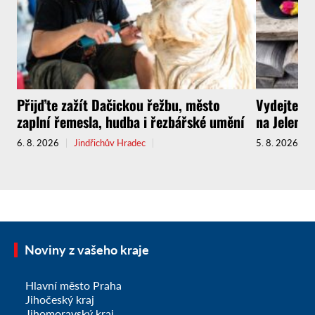
Přijďte zažít Dačickou řežbu, město
Vydejte s
zaplní řemesla, hudba i řezbářské umění
na Jelenov
6. 8. 2026
Jindřichův Hradec
5. 8. 2026
Noviny z vašeho kraje
Hlavní město Praha
Jihočeský kraj
Jihomoravský kraj