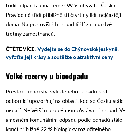
třídit odpad tak má téměř 99 % obyvatel Česka.
Pravidelně třídí přibližně tři čtvrtiny lidí, nejčastěji
doma. Na pracovištích odpad třídí zhruba dvě
třetiny zaměstnanců.
ČTĚTE VÍCE:
Vydejte se do Chýnovské jeskyně,
vyfoťte její krásy a soutěžte o atraktivní ceny
Velké rezervy u bioodpadu
Přestože množství vytříděného odpadu roste,
odborníci upozorňují na oblasti, kde se Česku stále
nedaří. Největším problémem zůstává bioodpad. Ve
směsném komunálním odpadu podle odhadů stále
končí přibližně 22 % biologicky rozložitelného