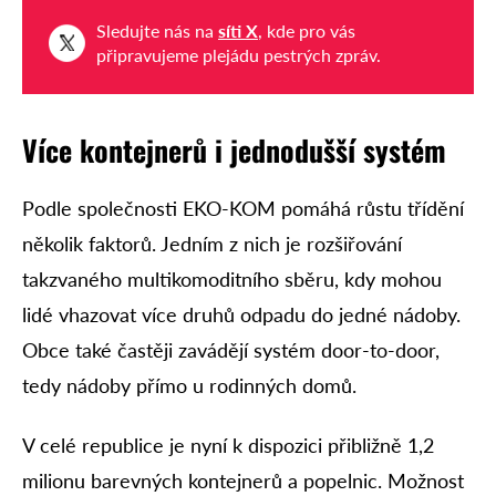
Sledujte nás na
síti X
, kde pro vás
připravujeme plejádu pestrých zpráv.
Více kontejnerů i jednodušší systém
Podle společnosti EKO-KOM pomáhá růstu třídění
několik faktorů. Jedním z nich je rozšiřování
takzvaného multikomoditního sběru, kdy mohou
lidé vhazovat více druhů odpadu do jedné nádoby.
Obce také častěji zavádějí systém door-to-door,
tedy nádoby přímo u rodinných domů.
V celé republice je nyní k dispozici přibližně 1,2
milionu barevných kontejnerů a popelnic. Možnost