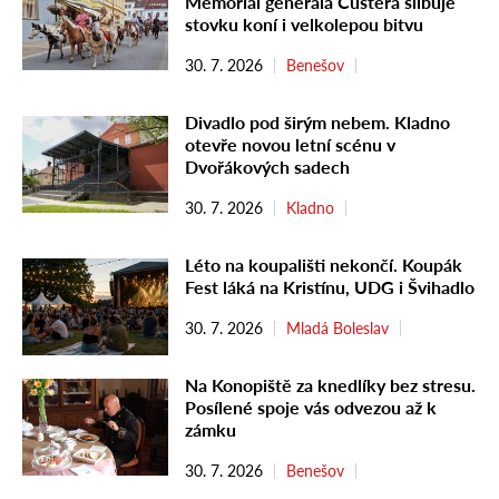
Memoriál generála Custera slibuje
stovku koní i velkolepou bitvu
30. 7. 2026
Benešov
Divadlo pod širým nebem. Kladno
otevře novou letní scénu v
Dvořákových sadech
30. 7. 2026
Kladno
Léto na koupališti nekončí. Koupák
Fest láká na Kristínu, UDG i Švihadlo
30. 7. 2026
Mladá Boleslav
Na Konopiště za knedlíky bez stresu.
Posílené spoje vás odvezou až k
zámku
30. 7. 2026
Benešov