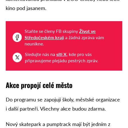
kino pod jasanem.
Staňte se členy FB skupiny
Život ve
Středočeském kraji
a žádná zpráva vám
neunikne.
Sledujte nás na
síti X
, kde pro vás
připravujeme plejádu pestrých zpráv.
Akce propojí celé město
Do programu se zapojují školy, městské organizace
i další partneři. Všechny akce budou zdarma.
Nový skatepark a pumptrack mají být jedním z