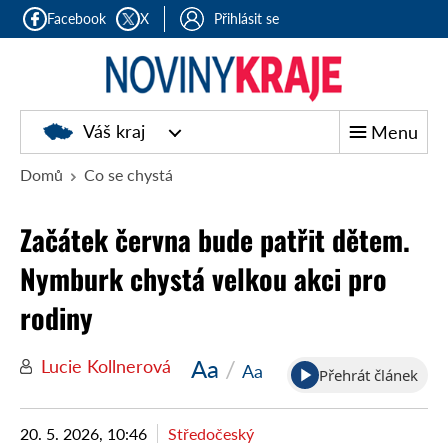
Facebook
X
Přihlásit se
Noviny
Váš kraj
Menu
kraje
Domů
Co se chystá
Začátek června bude patřit dětem.
Nymburk chystá velkou akci pro
rodiny
Aa
/
Lucie Kollnerová
Aa
Přehrát článek
20. 5. 2026, 10:46
Středočeský