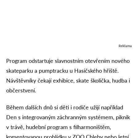
Reklama
Program odstartuje slavnostním otevřením nového
skateparku a pumptracku u Hasičského hřiště.
Návštěvníky čekají exhibice, skate školička, hudba i
občerstvení.
Během dalších dnů si děti i rodiče užijí například
Den s integrovaným záchranným systémem, piknik
v trávě, hudební program s filharmoništěm,
komentovanou prohlídku v ZOO Chleby nebo letní