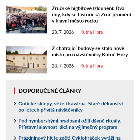
Zručské bigbítové (z)dunění: Dva
dny, kdy se historická Zruč promění
v hlavní město rocku
28. 7. 2026
Kutná Hora
Z chátrající budovy se stalo nové
místo pro návštěvníky Kutné Hory
28. 7. 2026
Kutná Hora
DOPORUČENÉ ČLÁNKY
Gotické sklepy, věže i kavárna. Staré děkanství
po letech přivítá návštěvníky
Pod nymburskými hradbami ožijí dávné rituály.
Přístavní slavnost láká na výjimečný program
Prázdninový hit je zpět! Cyklohráček vyráží na