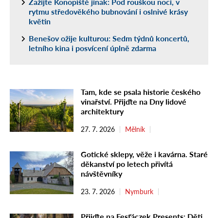
Zažijte Konopiště jinak: Pod rouškou noci, v
rytmu středověkého bubnování i oslnivé krásy
květin
Benešov ožije kulturou: Sedm týdnů koncertů,
letního kina i posvícení úplně zdarma
Tam, kde se psala historie českého
vinařství. Přijďte na Dny lidové
architektury
27. 7. 2026
Mělník
Gotické sklepy, věže i kavárna. Staré
děkanství po letech přivítá
návštěvníky
23. 7. 2026
Nymburk
Přijďte na Fesťáczek Presents: Děti