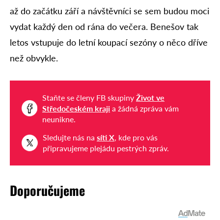
až do začátku září a návštěvníci se sem budou moci
vydat každý den od rána do večera. Benešov tak
letos vstupuje do letní koupací sezóny o něco dříve
než obvykle.
Staňte se členy FB skupiny
Život ve
Středočeském kraji
a žádná zpráva vám
neunikne.
Sledujte nás na
síti X
, kde pro vás
připravujeme plejádu pestrých zpráv.
Doporučujeme