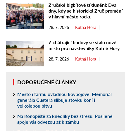
Zručské bigbítové (z)dunění: Dva
dny, kdy se historická Zruč promění
v hlavní město rocku
28. 7. 2026
Kutná Hora
Z chátrající budovy se stalo nové
místo pro návštěvníky Kutné Hory
28. 7. 2026
Kutná Hora
DOPORUČENÉ ČLÁNKY
Město i farmu ovládnou kovbojové. Memoriál
generála Custera slibuje stovku koní i
velkolepou bitvu
Na Konopiště za knedlíky bez stresu. Posílené
spoje vás odvezou až k zámku