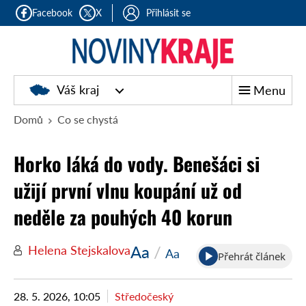
Facebook
X
Přihlásit se
Noviny
Váš kraj
Menu
kraje
Domů
Co se chystá
Horko láká do vody. Benešáci si
užijí první vlnu koupání už od
neděle za pouhých 40 korun
Aa
/
Helena Stejskalova
Aa
Přehrát článek
28. 5. 2026, 10:05
Středočeský