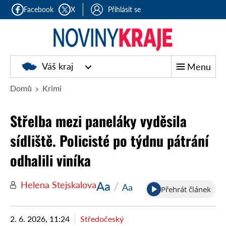
Facebook
X
Přihlásit se
Noviny
Váš kraj
Menu
kraje
Domů
Krimi
Střelba mezi paneláky vyděsila
sídliště. Policisté po týdnu pátrání
odhalili viníka
Aa
/
Helena Stejskalova
Aa
Přehrát článek
2. 6. 2026, 11:24
Středočeský