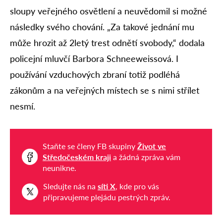
sloupy veřejného osvětlení a neuvědomil si možné
následky svého chování. „Za takové jednání mu
může hrozit až 2letý trest odnětí svobody,“ dodala
policejní mluvčí Barbora Schneeweissová. I
používání vzduchových zbraní totiž podléhá
zákonům a na veřejných místech se s nimi střílet
nesmí.
Staňte se členy FB skupiny
Život ve
Středočeském kraji
a žádná zpráva vám
neunikne.
Sledujte nás na
síti X
, kde pro vás
připravujeme plejádu pestrých zpráv.