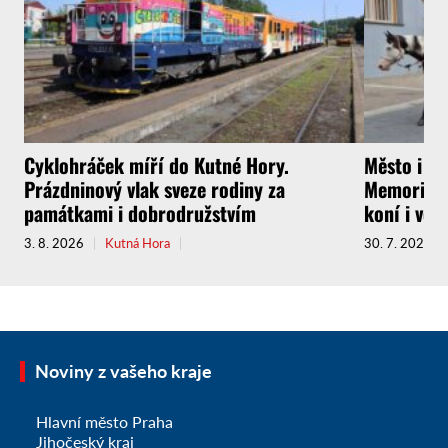
Cyklohráček míří do Kutné Hory.
Město i f
Prázdninový vlak sveze rodiny za
Memoriál g
památkami i dobrodružstvím
koní i vel
3. 8. 2026
Kutná Hora
30. 7. 2026
Noviny z vašeho kraje
Hlavní město Praha
Jihočeský kraj