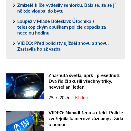
Zmizelé klíče vyděsily seniorku. Bála se, že se jí
někdo vloupal do bytu
Loupež v Mladé Boleslavi: Útočníka s
teleskopickým obuškem policie dopadla za
necelou hodinu
VIDEO: Před policisty ujížděl znovu a znovu.
Zastavila ho až vazba
Zhasnutá světla, úprk i přesednutí.
Dva řidiči zkusili všechny triky,
nevyšel ani jeden
29. 7. 2026
Kladno
VIDEO: Napadl ženu a utekl. Policie
zveřejnila kamerové záznamy a žádá
o pomoc