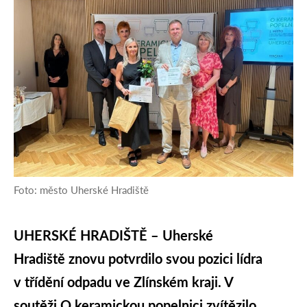
Foto: město Uherské Hradiště
UHERSKÉ HRADIŠTĚ – Uherské
Hradiště znovu potvrdilo svou pozici lídra
v třídění odpadu ve Zlínském kraji. V
soutěži O keramickou popelnici zvítězilo