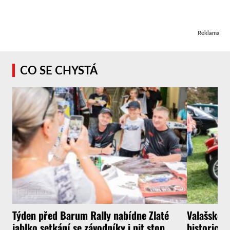
Reklama
CO SE CHYSTÁ
Týden před Barum Rally nabídne Zlaté
Valašské M
jablko setkání se závodníky i pit stop
historický