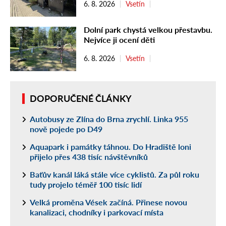
6. 8. 2026
Vsetín
Dolní park chystá velkou přestavbu.
Nejvíce ji ocení děti
6. 8. 2026
Vsetín
DOPORUČENÉ ČLÁNKY
Autobusy ze Zlína do Brna zrychlí. Linka 955
nově pojede po D49
Aquapark i památky táhnou. Do Hradiště loni
přijelo přes 438 tisíc návštěvníků
Baťův kanál láká stále více cyklistů. Za půl roku
tudy projelo téměř 100 tisíc lidí
Velká proměna Vések začíná. Přinese novou
kanalizaci, chodníky i parkovací místa