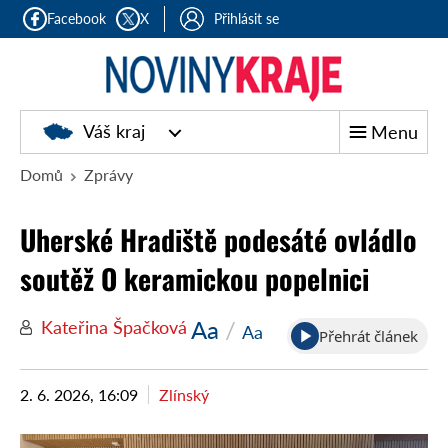
Facebook
X
Přihlásit se
Noviny
Váš kraj
Menu
kraje
Domů
Zprávy
Uherské Hradiště podesáté ovládlo
soutěž O keramickou popelnici
Aa
/
Kateřina Špačková
Aa
Přehrát článek
2. 6. 2026, 16:09
Zlínský