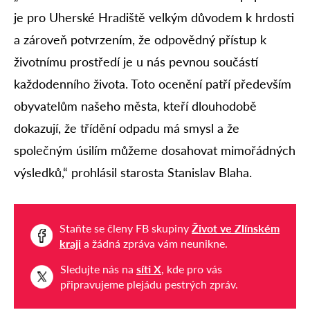
je pro Uherské Hradiště velkým důvodem k hrdosti
a zároveň potvrzením, že odpovědný přístup k
životnímu prostředí je u nás pevnou součástí
každodenního života. Toto ocenění patří především
obyvatelům našeho města, kteří dlouhodobě
dokazují, že třídění odpadu má smysl a že
společným úsilím můžeme dosahovat mimořádných
výsledků,“ prohlásil starosta Stanislav Blaha.
Staňte se členy FB skupiny
Život ve Zlínském
kraji
a žádná zpráva vám neunikne.
Sledujte nás na
síti X
, kde pro vás
připravujeme plejádu pestrých zpráv.