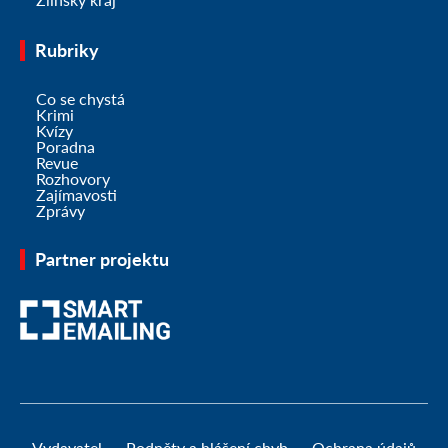
Rubriky
Co se chystá
Krimi
Kvízy
Poradna
Revue
Rozhovory
Zajímavosti
Zprávy
Partner projektu
Vydavatel
Podněty a hlášení chyb
Ochrana údajů