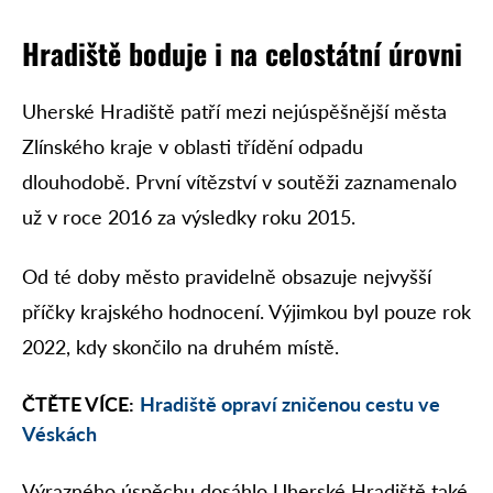
Hradiště boduje i na celostátní úrovni
Uherské Hradiště patří mezi nejúspěšnější města
Zlínského kraje v oblasti třídění odpadu
dlouhodobě. První vítězství v soutěži zaznamenalo
už v roce 2016 za výsledky roku 2015.
Od té doby město pravidelně obsazuje nejvyšší
příčky krajského hodnocení. Výjimkou byl pouze rok
2022, kdy skončilo na druhém místě.
ČTĚTE VÍCE:
Hradiště opraví zničenou cestu ve
Véskách
Výrazného úspěchu dosáhlo Uherské Hradiště také