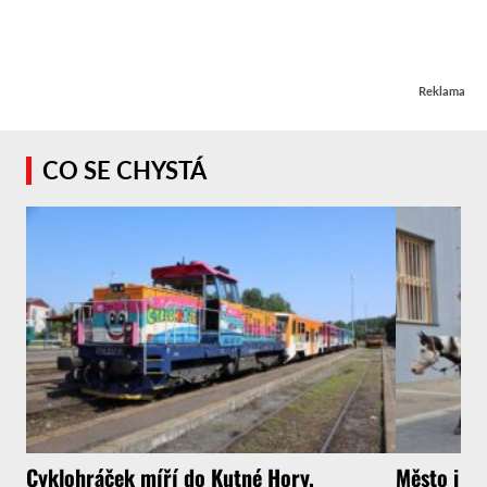
Reklama
CO SE CHYSTÁ
Cyklohráček míří do Kutné Hory.
Město i f