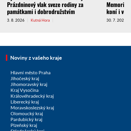
Prázdninový vlak sveze rodiny za
Memoriál g
památkami i dobrodružstvím
koní i vel
3. 8. 2026
Kutná Hora
30. 7. 2026
Noviny z vašeho kraje
Hlavní město Praha
Jihočeský kraj
Jihomoravský kraj
Kraj Vysočina
Královéhradecký kraj
Liberecký kraj
Moravskoslezský kraj
Olomoucký kraj
Pardubický kraj
Plzeňský kraj
Středočeský kraj