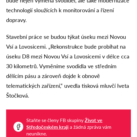
bude nejen výměna svodidel, ale také modernizace
technologií sloužících k monitorování a řízení
dopravy.
Stavební práce se budou týkat úseku mezi Novou
Vsí a Lovosicemi. „Rekonstrukce bude probíhat na
úseku D8 mezi Novou Vsí a Lovosicemi v délce cca
30 kilometrů. Vyměníme svodidla ve středním
dělícím pásu a zároveň dojde k obnově
telematických zařízení,“ uvedla tisková mluvčí Iveta
Štočková.
Staňte se členy FB skupiny
Život ve
Středočeském kraji
a žádná zpráva vám
neunikne.