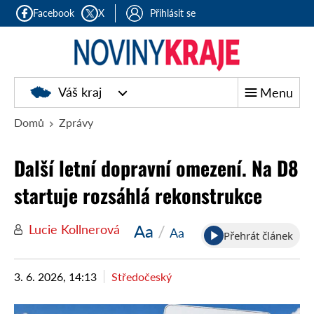
Facebook
X
Přihlásit se
Noviny
Váš kraj
Menu
kraje
Domů
Zprávy
Další letní dopravní omezení. Na D8
startuje rozsáhlá rekonstrukce
Aa
/
Lucie Kollnerová
Aa
Přehrát článek
3. 6. 2026, 14:13
Středočeský