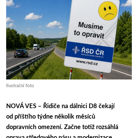
Ilustrační foto
NOVÁ VES – Řidiče na dálnici D8 čekají
od příštího týdne několik měsíců
dopravních omezení. Začne totiž rozsáhlá
oprava středového pásu a modernizace