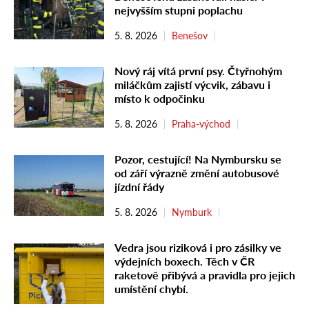
nejvyšším stupni poplachu
5. 8. 2026
Benešov
Nový ráj vítá první psy. Čtyřnohým
miláčkům zajistí výcvik, zábavu i
místo k odpočinku
5. 8. 2026
Praha-východ
Pozor, cestující! Na Nymbursku se
od září výrazně změní autobusové
jízdní řády
5. 8. 2026
Nymburk
Vedra jsou riziková i pro zásilky ve
výdejních boxech. Těch v ČR
raketově přibývá a pravidla pro jejich
umístění chybí.