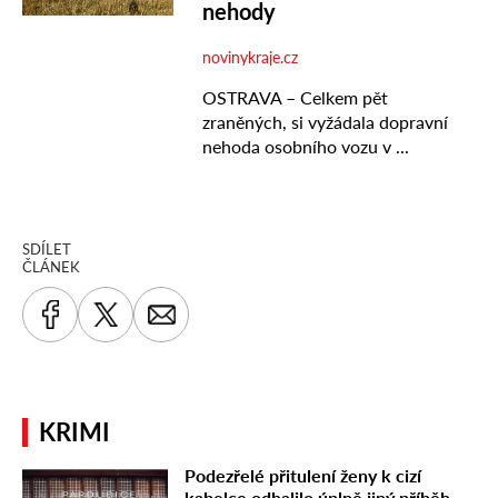
SDÍLET
ČLÁNEK
KRIMI
Podezřelé přitulení ženy k cizí
kabelce odhalilo úplně jiný příběh