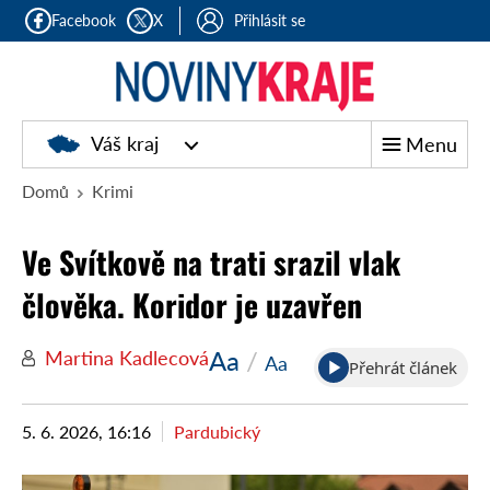
Facebook
X
Přihlásit se
Noviny
Váš kraj
Menu
kraje
Domů
Krimi
Ve Svítkově na trati srazil vlak
člověka. Koridor je uzavřen
Aa
/
Martina Kadlecová
Aa
Přehrát článek
5. 6. 2026, 16:16
Pardubický