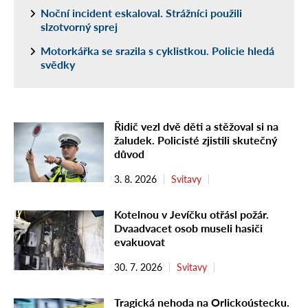
Noční incident eskaloval. Strážníci použili
slzotvorný sprej
Motorkářka se srazila s cyklistkou. Policie hledá
svědky
Řidič vezl dvě děti a stěžoval si na
žaludek. Policisté zjistili skutečný
důvod
3. 8. 2026
Svitavy
Kotelnou v Jevíčku otřásl požár.
Dvaadvacet osob museli hasiči
evakuovat
30. 7. 2026
Svitavy
Tragická nehoda na Orlickoústecku.