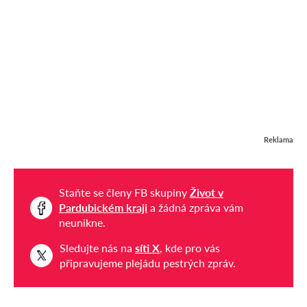
Reklama
Staňte se členy FB skupiny
Život v
Pardubickém kraji
a žádná zpráva vám
neunikne.
Sledujte nás na
síti X
, kde pro vás
připravujeme plejádu pestrých zpráv.