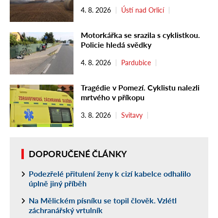
4. 8. 2026
Ústí nad Orlicí
Motorkářka se srazila s cyklistkou.
Policie hledá svědky
4. 8. 2026
Pardubice
Tragédie v Pomezí. Cyklistu nalezli
mrtvého v příkopu
3. 8. 2026
Svitavy
DOPORUČENÉ ČLÁNKY
Podezřelé přitulení ženy k cizí kabelce odhalilo
úplně jiný příběh
Na Mělickém písníku se topil člověk. Vzlétl
záchranářský vrtulník