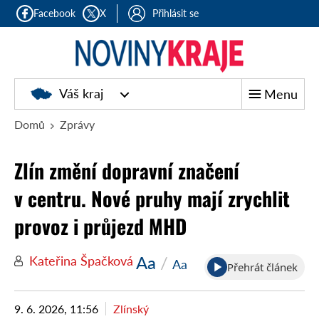
Facebook
X
Přihlásit se
Noviny
Váš kraj
Menu
kraje
Domů
Zprávy
Zlín změní dopravní značení
v centru. Nové pruhy mají zrychlit
provoz i průjezd MHD
Aa
/
Kateřina Špačková
Aa
Přehrát článek
9. 6. 2026, 11:56
Zlínský