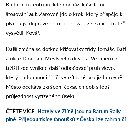
Kulturním centrem, kde dochází k častému
štosování aut. Zároveň jde o krok, který přispěje k
plynulejší dopravě při modernizaci železniční tratě,“
vysvětlil Kovář.
Další změna se dotkne křižovatky třídy Tomáše Bati
a ulice Dlouhá u Městského divadla. Ve směru k
tržišti zde vznikne další odbočovací pruh vlevo,
který budou moci řidiči využít také pro jízdu rovně.
Město očekává zkrácení čekacích dob a lepší
průjezdnost vytíženého úseku.
ČTĚTE VÍCE:
Hotely ve Zlíně jsou na Barum Rally
plné. Přijedou tisíce fanoušků z Česka i ze zahraničí