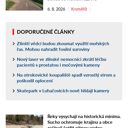
6. 8. 2026
Kroměříž
DOPORUČENÉ ČLÁNKY
Zlínští vědci budou zkoumat využití mořských
řas. Mohou nahradit fosilní suroviny
Nový laser ve zlínské nemocnici zkrátí léčbu
pacientů s prostatou i močovými kameny
Na otrokovické koupaliště spadl vzrostlý strom a
poškodil oplocení
Skatepark v Luhačovicích nově hlídají kamery
Řeky vysychají na historická minima.
Sucho ochromuje krajinu a obce
začínají šetřit pitnou vodou