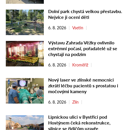
Dolní park chystá velkou přestavbu.
Nejvíce ji ocení děti
6. 8. 2026
Vsetín
Výstavu Zahrada Věžky ovlivnilo
extrémní počasí, pořadatelé už se
chystají na podzim
6. 8. 2026
Kroměříž
Nový laser ve zlínské nemocnici
zkrátí léčbu pacientů s prostatou i
močovými kameny
6. 8. 2026
Zlín
Lipnickou ulici v Bystřici pod
Hostýnem čeká rekonstrukce,
silnice se řidičům uzavře