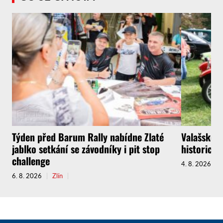
Týden před Barum Rally nabídne Zlaté
Valašské M
jablko setkání se závodníky i pit stop
historický
challenge
4. 8. 2026
6. 8. 2026
Zlín