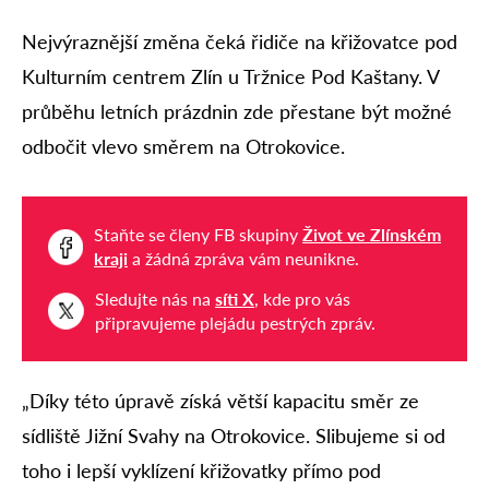
Nejvýraznější změna čeká řidiče na křižovatce pod
Kulturním centrem Zlín u Tržnice Pod Kaštany. V
průběhu letních prázdnin zde přestane být možné
odbočit vlevo směrem na Otrokovice.
Staňte se členy FB skupiny
Život ve Zlínském
kraji
a žádná zpráva vám neunikne.
Sledujte nás na
síti X
, kde pro vás
připravujeme plejádu pestrých zpráv.
„Díky této úpravě získá větší kapacitu směr ze
sídliště Jižní Svahy na Otrokovice. Slibujeme si od
toho i lepší vyklízení křižovatky přímo pod