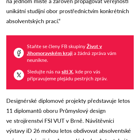
na jednom místě a zároveň propagovat veřejnosti
unikátní studijní obor prostřednictvím konkrétních
absolventských prací.“
Staňte se členy FB skupiny
Život v
Jihomoravském kraji
a žádná zpráva vám
neunikne.
Sledujte nás na
síti X
, kde pro vás
připravujeme plejádu pestrých zpráv.
Designérské diplomové projekty představuje letos
11 diplomantů oboru Průmyslový design
ve strojírenství FSI VUT v Brně. Návštěvníci
výstavy iD 26 mohou letos obdivovat absolventské