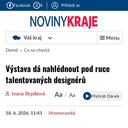
Facebook
X
Přihlásit se
Noviny
Váš kraj
Menu
kraje
Domů
Co se chystá
Výstava dá nahlédnout pod ruce
talentovaných designérů
Aa
/
Ivana Repíková
Aa
Přehrát článek
18. 6. 2026, 11:43
Jihomoravský