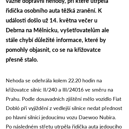
vážné dopravní nehody, při které utrpěla
řidička osobního auta těžká zranění. K
události došlo už 14. května večer u
Debrna na Mělnicku, vyšetřovatelům ale
stále chybí důležité informace, které by
pomohly objasnit, co se na křižovatce
přesně stalo.
Nehoda se odehrála kolem 22.20 hodin na
křižovatce silnic II/240 a III/24016 ve směru na
Prahu. Podle dosavadních zjištění mělo vozidlo Fiat
Dobló při vyjíždění z vedlejší silnice nedat přednost
po hlavní silnici jedoucímu vozu Daewoo Nubira.
Po následném střetu utrpěla řidička auta jedoucího