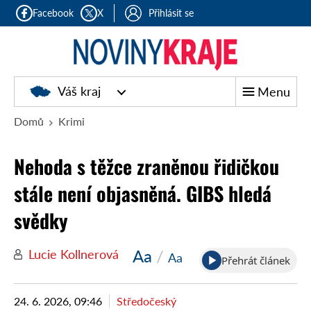
Facebook
X
Přihlásit se
Noviny
Váš kraj
Menu
kraje
Domů
Krimi
Nehoda s těžce zraněnou řidičkou
stále není objasněná. GIBS hledá
svědky
Aa
/
Lucie Kollnerová
Aa
Přehrát článek
24. 6. 2026, 09:46
Středočeský