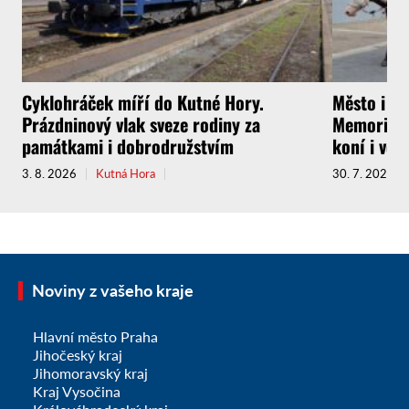
Cyklohráček míří do Kutné Hory.
Město i f
Prázdninový vlak sveze rodiny za
Memoriál g
památkami i dobrodružstvím
koní i vel
3. 8. 2026
Kutná Hora
30. 7. 2026
Noviny z vašeho kraje
Hlavní město Praha
Jihočeský kraj
Jihomoravský kraj
Kraj Vysočina