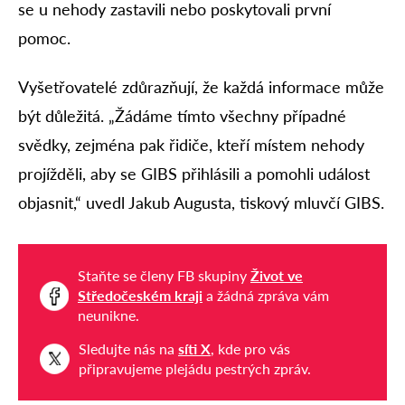
se u nehody zastavili nebo poskytovali první
pomoc.
Vyšetřovatelé zdůrazňují, že každá informace může
být důležitá. „Žádáme tímto všechny případné
svědky, zejména pak řidiče, kteří místem nehody
projížděli, aby se GIBS přihlásili a pomohli událost
objasnit,“ uvedl Jakub Augusta, tiskový mluvčí GIBS.
Staňte se členy FB skupiny
Život ve
Středočeském kraji
a žádná zpráva vám
neunikne.
Sledujte nás na
síti X
, kde pro vás
připravujeme plejádu pestrých zpráv.