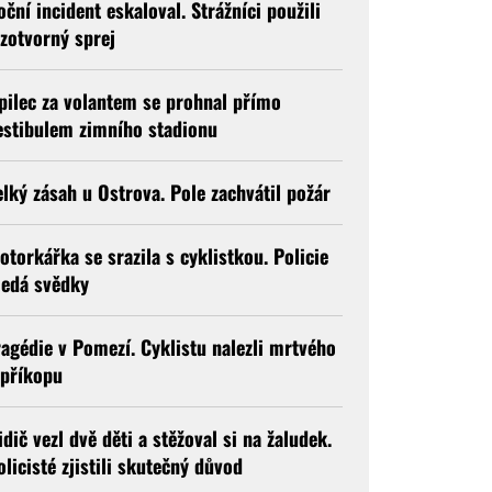
oční incident eskaloval. Strážníci použili
lzotvorný sprej
pilec za volantem se prohnal přímo
estibulem zimního stadionu
elký zásah u Ostrova. Pole zachvátil požár
otorkářka se srazila s cyklistkou. Policie
ledá svědky
ragédie v Pomezí. Cyklistu nalezli mrtvého
 příkopu
idič vezl dvě děti a stěžoval si na žaludek.
olicisté zjistili skutečný důvod