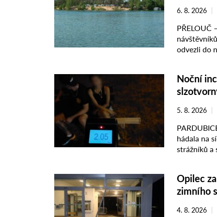
6. 8. 2026
PŘELOUČ – N
návštěvníků.
odvezli do n
srpna ...
Noční inc
slzotvorn
5. 8. 2026
PARDUBICE –
hádala na s
strážníků a
pouta. Městšt
Opilec z
zimního 
4. 8. 2026