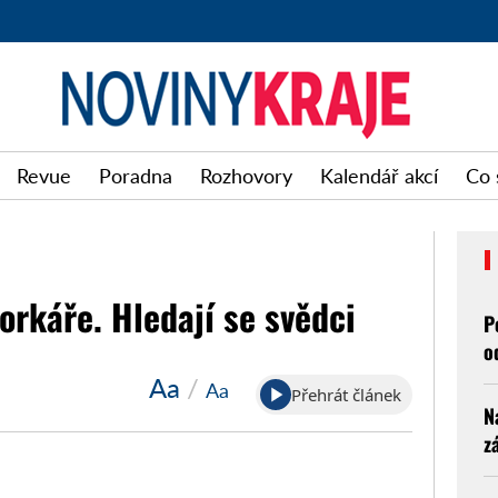
Noviny
Revue
Poradna
Rozhovory
Kalendář akcí
Co 
kraje
rkáře. Hledají se svědci
P
o
Aa
/
Aa
Přehrát článek
N
z