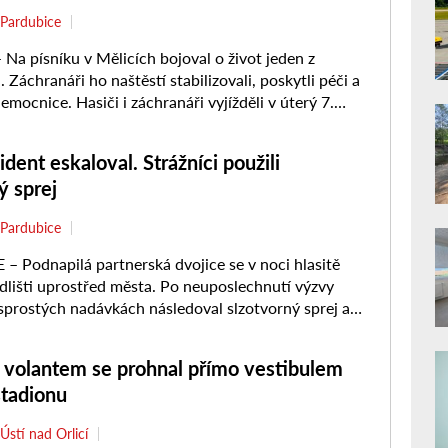
Pardubice
a písníku v Mělicích bojoval o život jeden z
 Záchranáři ho naštěstí stabilizovali, poskytli péči a
emocnice. Hasiči i záchranáři vyjížděli v úterý 7.
ident eskaloval. Strážníci použili
ý sprej
Pardubice
 Podnapilá partnerská dvojice se v noci hlasitě
ídlišti uprostřed města. Po neuposlechnutí výzvy
 sprostých nadávkách následoval slzotvorný sprej a
í strážníci řešili případ ...
a volantem se prohnal přímo vestibulem
stadionu
Ústí nad Orlicí