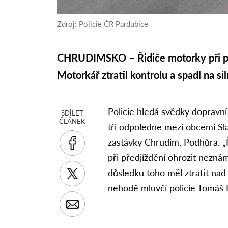
Zdroj: Policie ČR Pardubice
CHRUDIMSKO – Řidiče motorky při pře
Motorkář ztratil kontrolu a spadl na sil
Policie hledá svědky dopravní
SDÍLET
ČLÁNEK
tři odpoledne mezi obcemi Sla
zastávky Chrudim, Podhůra. „
při předjíždění ohrozit nezná
důsledku toho měl ztratit nad 
nehodě mluvčí policie Tomáš