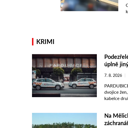
KRIMI
Podezřelé
úplně jin
7. 8. 2026
PARDUBICE –
dvojice žen,
kabelce druh
Na Mělick
záchranář