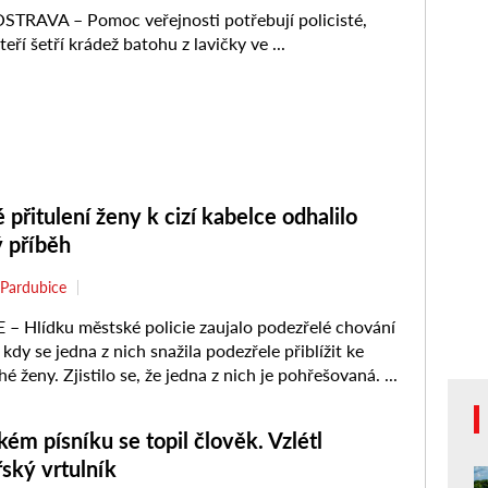
 přitulení ženy k cizí kabelce odhalilo
ý příběh
Pardubice
 Hlídku městské policie zaujalo podezřelé chování
 kdy se jedna z nich snažila podezřele přiblížit ke
é ženy. Zjistilo se, že jedna z nich je pohřešovaná. ...
ém písníku se topil člověk. Vzlétl
ský vrtulník