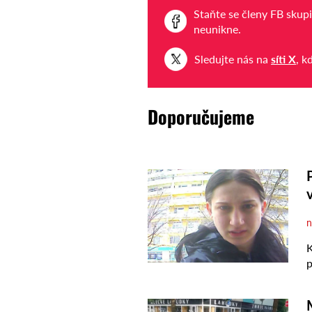
Staňte se členy FB skup
neunikne.
Sledujte nás na
síti X
, k
Doporučujeme