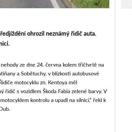
djíždění ohrozil neznámý řidič auta.
nici.
 nehody ze dne 24. června kolem třičtvrtě na
tiňany a Sobětuchy, v blízkosti autobusové
Řidiče motocyklu zn. Kentoya měl
mý řidič s vozidlem Škoda Fabia zelené barvy. V
motocyklem kontrolu a upadl na silnici,“ řekl k
 Dub.