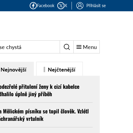
Facebook
X
Přihlásit se
se chystá
Menu
Nejnovější
Nejčtenější
odezřelé přitulení ženy k cizí kabelce
dhalilo úplně jiný příběh
a Mělickém písníku se topil člověk. Vzlétl
áchranářský vrtulník