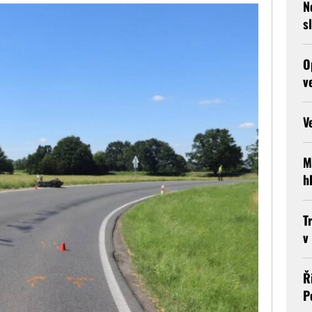
N
s
O
v
V
M
h
T
v
Ř
P