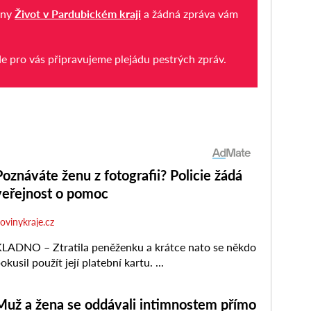
iny
Život v Pardubickém kraji
a žádná zpráva vám
de pro vás připravujeme plejádu pestrých zpráv.