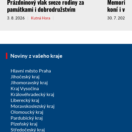
Prázdninový vlak sveze rodiny za
Memoriál g
památkami i dobrodružstvím
koní i vel
3. 8. 2026
Kutná Hora
30. 7. 2026
Noviny z vašeho kraje
Hlavní město Praha
Jihočeský kraj
Jihomoravský kraj
Kraj Vysočina
Královéhradecký kraj
Liberecký kraj
Moravskoslezský kraj
Olomoucký kraj
Pardubický kraj
Plzeňský kraj
Středočeský kraj