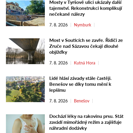
Mosty v Tyršově ulici ukázaly další
tajemství. Rekonstrukci komplikují
nečekané nálezy
7. 8. 2026
Nymburk
Most v Souticích se zavře. Řidiči ze
Zruče nad Sázavou čekají dlouhé
objížďky
7. 8. 2026
Kutná Hora
Lidé hlásí závady stále častěji.
Benešov se díky tomu mění k
lepšímu
7. 8. 2026
Benešov
Dochází léky na rakovinu prsu. Stát
zavádí mimořádný režim a zajišťuje
náhradní dodávky