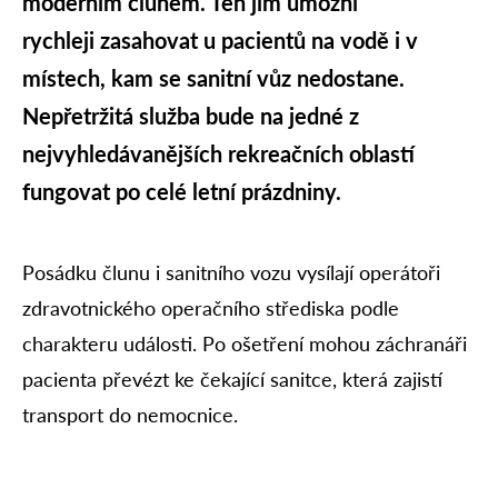
moderním člunem. Ten jim umožní
rychleji zasahovat u pacientů na vodě i v
místech, kam se sanitní vůz nedostane.
Nepřetržitá služba bude na jedné z
nejvyhledávanějších rekreačních oblastí
fungovat po celé letní prázdniny.
Posádku člunu i sanitního vozu vysílají operátoři
zdravotnického operačního střediska podle
charakteru události. Po ošetření mohou záchranáři
pacienta převézt ke čekající sanitce, která zajistí
transport do nemocnice.