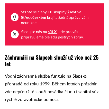
Staňte se členy FB skupiny
Život ve
Středočeském kraji
a žádná zpráva vám
neunikne.
Sledujte nás na
síti X
, kde pro vás
připravujeme plejádu pestrých zpráv.
Záchranáři na Slapech slouží už více než 25
let
Vodní záchranná služba funguje na Slapské
přehradě od roku 1999. Během letních prázdnin
zde nepřetržitě slouží posádka člunu i sanitní vůz
rychlé zdravotnické pomoci.