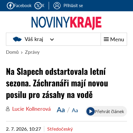
Facebook
X
Přihlásit se
Noviny
Váš kraj
Menu
kraje
Domů
Zprávy
Na Slapech odstartovala letní
sezona. Záchranáři mají novou
posilu pro zásahy na vodě
Aa
/
Lucie Kollnerová
Aa
Přehrát článek
2. 7. 2026, 10:27
Středočeský