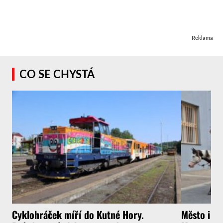
Reklama
CO SE CHYSTÁ
Cyklohráček míří do Kutné Hory.
Město i f