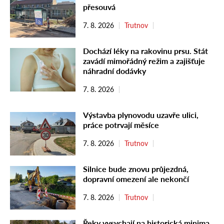
přesouvá
7. 8. 2026
Trutnov
Dochází léky na rakovinu prsu. Stát
zavádí mimořádný režim a zajišťuje
náhradní dodávky
7. 8. 2026
Výstavba plynovodu uzavře ulici,
práce potrvají měsíce
7. 8. 2026
Trutnov
Silnice bude znovu průjezdná,
dopravní omezení ale nekončí
7. 8. 2026
Trutnov
Řeky vysychají na historická minima.