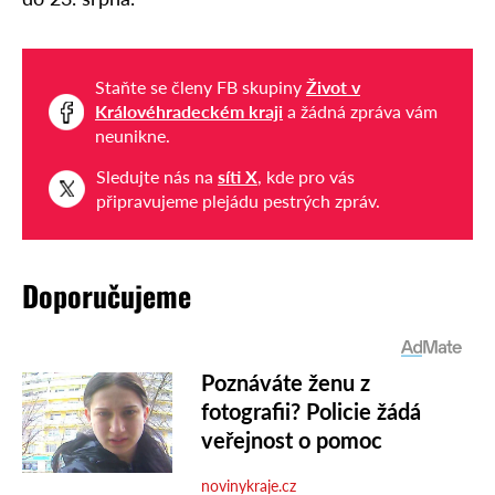
Staňte se členy FB skupiny
Život v
Královéhradeckém kraji
a žádná zpráva vám
neunikne.
Sledujte nás na
síti X
, kde pro vás
připravujeme plejádu pestrých zpráv.
Doporučujeme