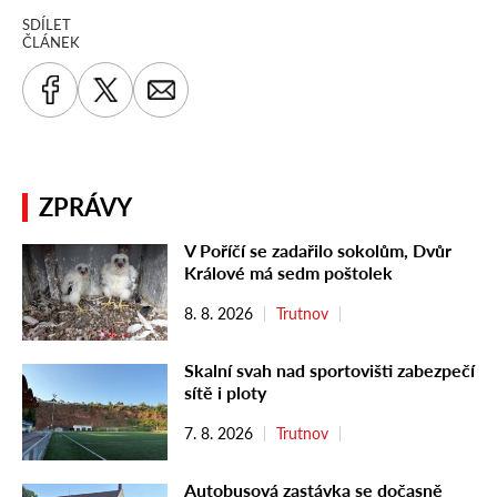
SDÍLET
ČLÁNEK
ZPRÁVY
V Poříčí se zadařilo sokolům, Dvůr
Králové má sedm poštolek
8. 8. 2026
Trutnov
Skalní svah nad sportovišti zabezpečí
sítě i ploty
7. 8. 2026
Trutnov
Autobusová zastávka se dočasně