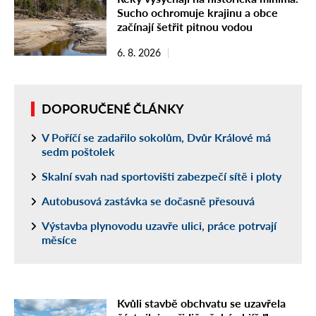
Sucho ochromuje krajinu a obce
začínají šetřit pitnou vodou
6. 8. 2026
DOPORUČENÉ ČLÁNKY
V Poříčí se zadařilo sokolům, Dvůr Králové má
sedm poštolek
Skalní svah nad sportovišti zabezpečí sítě i ploty
Autobusová zastávka se dočasně přesouvá
Výstavba plynovodu uzavře ulici, práce potrvají
měsíce
Kvůli stavbě obchvatu se uzavřela