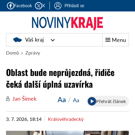
Facebook
X
Přihlásit se
Noviny
Váš kraj
Menu
kraje
Domů
Zprávy
Oblast bude neprůjezdná, řidiče
čeká další úplná uzavírka
Aa
/
Jan Šimek
Aa
Přehrát článek
3. 7. 2026, 18:14
Královéhradecký