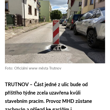
Foto: Oficiální www města Trutnov
TRUTNOV – Část jedné z ulic bude od
příštího týdne zcela uzavřena kvůli
stavebním pracím. Provoz MHD zůstane
zachován a příjezd ke garážím i