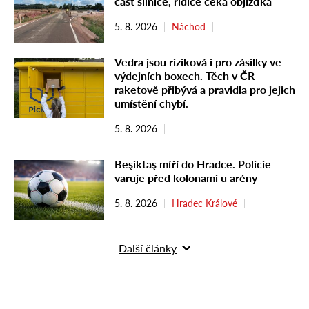
část silnice, řidiče čeká objížďka
5. 8. 2026
Náchod
Vedra jsou riziková i pro zásilky ve
výdejních boxech. Těch v ČR
raketově přibývá a pravidla pro jejich
umístění chybí.
5. 8. 2026
Beşiktaş míří do Hradce. Policie
varuje před kolonami u arény
5. 8. 2026
Hradec Králové
Další články