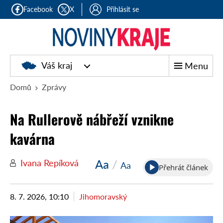
Facebook
X
Přihlásit se
Noviny
Váš kraj
Menu
kraje
Domů
Zprávy
Na Rullerově nábřeží vznikne
kavárna
Aa
/
Ivana Repíková
Aa
Přehrát článek
8. 7. 2026, 10:10
Jihomoravský