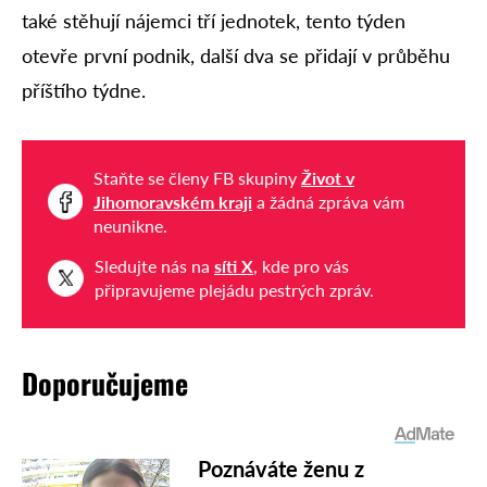
také stěhují nájemci tří jednotek, tento týden
otevře první podnik, další dva se přidají v průběhu
příštího týdne.
Staňte se členy FB skupiny
Život v
Jihomoravském kraji
a žádná zpráva vám
neunikne.
Sledujte nás na
síti X
, kde pro vás
připravujeme plejádu pestrých zpráv.
Doporučujeme