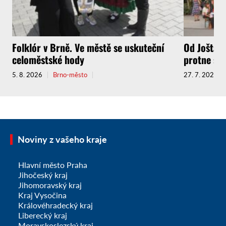
Folklór v Brně. Ve městě se uskuteční
Od Jošta a
celoměstské hody
protne sou
5. 8. 2026
Brno-město
27. 7. 2026
Noviny z vašeho kraje
Hlavní město Praha
Jihočeský kraj
Jihomoravský kraj
Kraj Vysočina
Královéhradecký kraj
Liberecký kraj
Moravskoslezský kraj