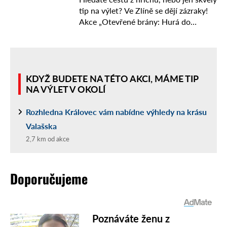
tip na výlet? Ve Zlíně se dějí zázraky!
Akce „Otevřené brány: Hurá do
kostela sv. Filipa a Jakuba a Poutního
chrámu Narození Panny ...
KDYŽ BUDETE NA TÉTO AKCI, MÁME TIP
NA VÝLET V OKOLÍ
Rozhledna Královec vám nabídne výhledy na krásu
Valašska
2,7 km od akce
Doporučujeme