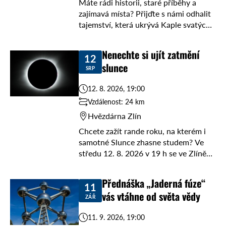
Máte rádi historii, staré příběhy a
zajímavá místa? Přijďte s námi odhalit
tajemství, která ukrývá Kaple svatých
Cyrila a Metoděje! Čeká vás
komentovaná prohlídka plná
Nenechte si ujít zatmění
12
poutavého vyprávění. Kdy a kde ...
slunce
SRP
12. 8. 2026, 19:00
Vzdálenost: 24 km
Hvězdárna Zlín
Chcete zažít rande roku, na kterém i
samotné Slunce zhasne studem? Ve
středu 12. 8. 2026 v 19 h se ve Zlíně
odehraje vesmírná pecka! Hvězdárna
Zlín vás zve na ...
Přednáška „Jaderná fúze“
11
vás vtáhne od světa vědy
ZÁŘ
11. 9. 2026, 19:00