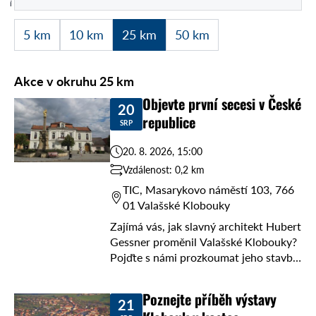
í
5 km
10 km
25 km
50 km
Akce v okruhu 25 km
Objevte první secesi v České
20
republice
SRP
20. 8. 2026, 15:00
Vzdálenost: 0,2 km
TIC, Masarykovo náměstí 103, 766
01 Valašské Klobouky
Zajímá vás, jak slavný architekt Hubert
Gessner proměnil Valašské Klobouky?
Pojďte s námi prozkoumat jeho stavby
a odhalit tajné příběhy z historie! Čeká
vás zábavná komentovaná prohlídka
Poznejte příběh výstavy
21
„Hubert Gessner a ...