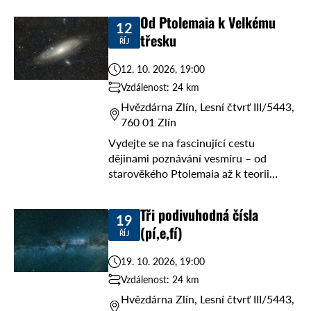
kde vás Nikola Kadlečková provede
Od Ptolemaia k Velkému
12
fascinujícím světem kvantové ...
třesku
ŘÍJ
12. 10. 2026, 19:00
Vzdálenost: 24 km
Hvězdárna Zlín, Lesní čtvrť III/5443,
760 01 Zlín
Vydejte se na fascinující cestu
dějinami poznávání vesmíru – od
starověkého Ptolemaia až k teorii
Velkého třesku, a to bez nutnosti
stavět stroj času. 🌌 V pondělí 12. října
Tři podivuhodná čísla
19
od ...
(pí,e,fí)
ŘÍJ
19. 10. 2026, 19:00
Vzdálenost: 24 km
Hvězdárna Zlín, Lesní čtvrť III/5443,