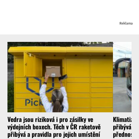
Reklama
Vedra jsou riziková i pro zásilky ve
Klimatizo
výdejních boxech. Těch v ČR raketově
přibývá, v
přibývá a pravidla pro jejich umístění
přednostn