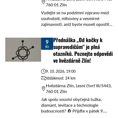
760 01 Zlín
Vydejte se na podzimní výpravu mezi
souhvězdí, mlhoviny a vesmírné
zajímavosti, aniž byste museli opustit
Zemi. ✨ V pondělí 5. října od 19 hodin
vás ve Hvězdárně Zlín provede Ing. ...
Přednáška „Od kočky k
9
supravodičům“ je plná
ŘÍJ
otazníků. Poznejte odpovědi
ve hvězdárně Zlín!
9. 10. 2026, 19:00
Vzdálenost: 24 km
Hvězdárna Zlín, Lesní čtvrť III/5443,
760 01 Zlín
Jak spolu souvisí obyčejná tužka,
diamant, levitace a technologie
budoucnosti? 🧲 Přijďte v pátek 9.
října od 19 hodin do Hvězdárny Zlín,