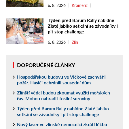
6. 8. 2026
Kroměříž
Týden před Barum Rally nabídne
Zlaté jablko setkání se závodníky i
pit stop challenge
6. 8. 2026
Zlín
DOPORUČENÉ ČLÁNKY
Hospodářskou budovu ve Vlčkové zachvátil
požár. Hasiči ochránili sousední dům
Zlínští vědci budou zkoumat využití mořských
řas. Mohou nahradit fosilní suroviny
Týden před Barum Rally nabídne Zlaté jablko
setkání se závodníky i pit stop challenge
Nový laser ve zlínské nemocnici zkrátí léčbu