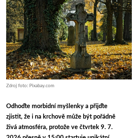
Zdroj foto: Pixabay.com
Odhoďte morbidní myšlenky a přijďte
zjistit, že i na krchově může být pořádně
živá atmosféra, protože ve
čtvrtek 9. 7.
2026 přesně v 15:00
startuje unikátní