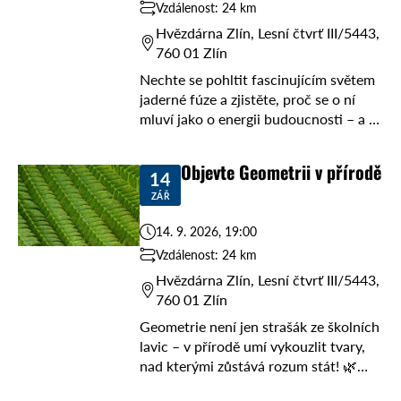
Vzdálenost: 24 km
Hvězdárna Zlín, Lesní čtvrť III/5443,
760 01 Zlín
Nechte se pohltit fascinujícím světem
jaderné fúze a zjistěte, proč se o ní
mluví jako o energii budoucnosti – a to
bez nutnosti oblékat skafandr! 🌌 V
pátek 11. září ...
Objevte Geometrii v přírodě
14
ZÁŘ
14. 9. 2026, 19:00
Vzdálenost: 24 km
Hvězdárna Zlín, Lesní čtvrť III/5443,
760 01 Zlín
Geometrie není jen strašák ze školních
lavic – v přírodě umí vykouzlit tvary,
nad kterými zůstává rozum stát! 🌿
Přijďte v pondělí 14. září od 19 hodin