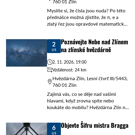
760 01 Zlín
Myslíte si, že čísla jsou nuda? Po této
přednášce možná zjistíte, že π, e a
zlatý řez jsou opravdové matematické
celebrity s překvapivě pestrým
životopisem. 🔢 V pondělí 19. října ...
Poznávejte Nebe nad Zlínem
2
na zlínské hvězdárně
LIS
2. 11. 2026, 19:00
Vzdálenost: 24 km
Hvězdárna Zlín, Lesní čtvrť III/5443,
760 01 Zlín
Zajímá vás, co se děje nad vašimi
hlavami, když zrovna spíte nebo
koukáte do mobilu? Hvězdárna Zlín na
ulici Lesní čtvrť III/5443 vás zve na
vesmírnou jízdu! V pondělí
Objevte Šifru mistra Bragga
6
2.11.2026 ...
LIS