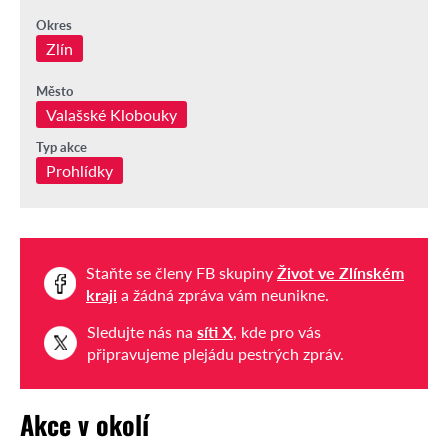
Okres
Zlín
Město
Valašské Klobouky
Typ akce
Prohlídky
Staňte se členy FB skupiny
Život ve Zlínském
kraji
a žádná zpráva vám neunikne.
Sledujte nás na
síti X
, kde pro vás
připravujeme plejádu pestrých zpráv.
Akce v okolí