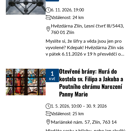
6. 11. 2026, 19:00
Vzdálenost: 24 km
Hvězdárna Zlín, Lesní čtvrť III/5443,
760 01 Zlín
Myslíte si, že šifry a věda jsou jen pro
vyvolené? Kdepak! Hvězdárna Zlín vás
v pátek 6.11.2026 v 19 h přesvědčí o
opaku. Čeká vás napínavá vědecko-
detektivní přednáška s názvem ...
Otevřené brány: Hurá do
1
kostela sv. Filipa a Jakuba a
KVĚ
Poutního chrámu Narození
Panny Marie
1. 5. 2026, 10:00 – 30. 9. 2026
Vzdálenost: 25 km
Mariánské nám. 57, Zlín, 763 14
Hledáte cestu z hříchu, nebo jen skvělý