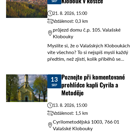
Klobouk v kostce
SRP
21. 8. 2026, 15:00
Vzdálenost: 0,3 km
průjezd domu č.p. 105. Valašské
Klobouky
Myslíte si, že o Valašských Kloboukách
víte všechno? To si nejspíš myslí každý
předtím, než zjistí, kolik příběhů se
vejde do jednoho místa. Přijďte 21. 8.
2026 v 15:00 do ...
Poznejte při komentované
13
prohlídce kapli Cyrila a
SRP
Metoděje
13. 8. 2026, 15:00
Vzdálenost: 1,5 km
Cyrilometodějská 1003, 766 01
Valašské Klobouky