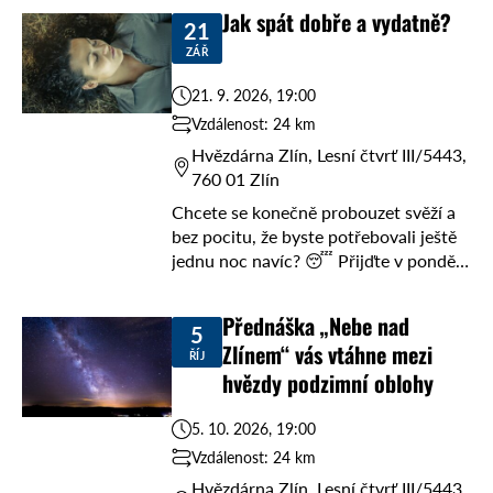
do Hvězdárny Zlín ...
Jak spát dobře a vydatně?
21
ZÁŘ
21. 9. 2026, 19:00
Vzdálenost: 24 km
Hvězdárna Zlín, Lesní čtvrť III/5443,
760 01 Zlín
Chcete se konečně probouzet svěží a
bez pocitu, že byste potřebovali ještě
jednu noc navíc? 😴 Přijďte v pondělí
21. září od 19 hodin do Hvězdárny Zlín
na přednášku Adama ...
Přednáška „Nebe nad
5
Zlínem“ vás vtáhne mezi
ŘÍJ
hvězdy podzimní oblohy
5. 10. 2026, 19:00
Vzdálenost: 24 km
Hvězdárna Zlín, Lesní čtvrť III/5443,