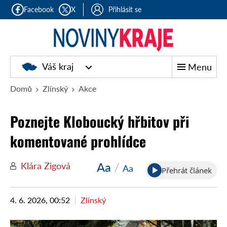
Facebook
X
Přihlásit se
Noviny
Váš kraj
Menu
kraje
Domů
Zlínský
Akce
Poznejte Kloboucký hřbitov při
komentované prohlídce
Aa
/
Klára Zigová
Aa
Přehrát článek
4. 6. 2026, 00:52
Zlínský