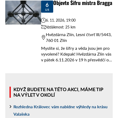
Objevte Šifru mistra Bragga
6
2.11.2026 ...
LIS
6. 11. 2026, 19:00
Vzdálenost: 25 km
Hvězdárna Zlín, Lesní čtvrť III/5443,
760 01 Zlín
Myslíte si, že šifry a věda jsou jen pro
vyvolené? Kdepak! Hvězdárna Zlín vás
v pátek 6.11.2026 v 19 h přesvědčí o
opaku. Čeká vás napínavá vědecko-
detektivní přednáška s názvem ...
KDYŽ BUDETE NA TÉTO AKCI, MÁME TIP
NA VÝLET V OKOLÍ
Rozhledna Královec vám nabídne výhledy na krásu
Valašska