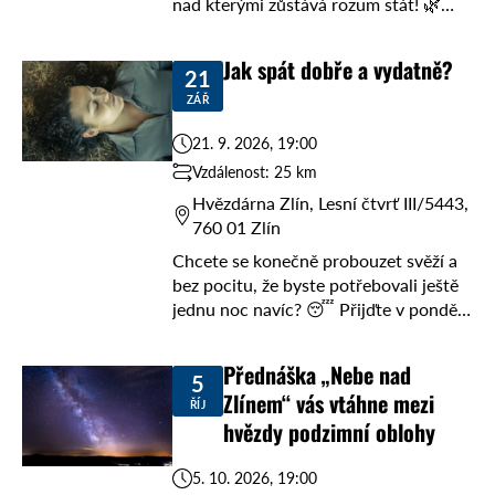
nad kterými zůstává rozum stát! 🌿
Přijďte v pondělí 14. září od 19 hodin
do Hvězdárny Zlín ...
Jak spát dobře a vydatně?
21
ZÁŘ
21. 9. 2026, 19:00
Vzdálenost: 25 km
Hvězdárna Zlín, Lesní čtvrť III/5443,
760 01 Zlín
Chcete se konečně probouzet svěží a
bez pocitu, že byste potřebovali ještě
jednu noc navíc? 😴 Přijďte v pondělí
21. září od 19 hodin do Hvězdárny Zlín
na přednášku Adama ...
Přednáška „Nebe nad
5
Zlínem“ vás vtáhne mezi
ŘÍJ
hvězdy podzimní oblohy
5. 10. 2026, 19:00