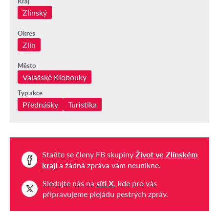
Kraj
Zlínský
Okres
Zlín
Město
Valašské Klobouky
Typ akce
Přednášky
Turistika
Staňte se členy FB skupiny
Život ve Zlínském
kraji
a žádná zpráva vám neunikne.
Sledujte nás na
síti X
, kde pro vás
připravujeme plejádu pestrých zpráv.