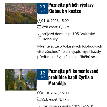
vás zábavná komentovaná prohlídka
Poznejte příběh výstavy
21
„Hubert Gessner a ...
Klobouk v kostce
SRP
21. 8. 2026, 15:00
Vzdálenost: 0,1 km
průjezd domu č.p. 105. Valašské
Klobouky
Myslíte si, že o Valašských Kloboukách
víte všechno? To si nejspíš myslí každý
předtím, než zjistí, kolik příběhů se
vejde do jednoho místa. Přijďte 21. 8.
2026 v 15:00 do ...
Poznejte při komentované
13
prohlídce kapli Cyrila a
SRP
Metoděje
13. 8. 2026, 15:00
Vzdálenost: 1,4 km
Cyrilometodějská 1003, 766 01