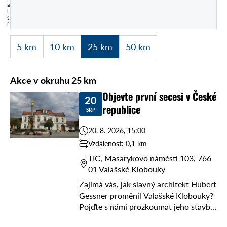
a
l
š
í
5 km
10 km
25 km
50 km
Akce v okruhu 25 km
Objevte první secesi v České
20
republice
SRP
20. 8. 2026, 15:00
Vzdálenost: 0,1 km
TIC, Masarykovo náměstí 103, 766
01 Valašské Klobouky
Zajímá vás, jak slavný architekt Hubert
Gessner proměnil Valašské Klobouky?
Pojďte s námi prozkoumat jeho stavby
a odhalit tajné příběhy z historie! Čeká