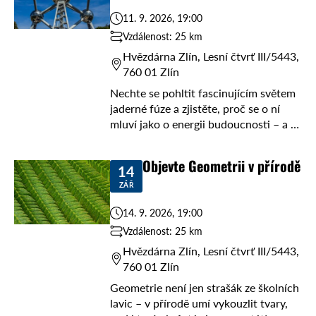
11. 9. 2026, 19:00
Vzdálenost: 25 km
Hvězdárna Zlín, Lesní čtvrť III/5443,
760 01 Zlín
Nechte se pohltit fascinujícím světem
jaderné fúze a zjistěte, proč se o ní
mluví jako o energii budoucnosti – a to
bez nutnosti oblékat skafandr! 🌌 V
pátek 11. září ...
Objevte Geometrii v přírodě
14
ZÁŘ
14. 9. 2026, 19:00
Vzdálenost: 25 km
Hvězdárna Zlín, Lesní čtvrť III/5443,
760 01 Zlín
Geometrie není jen strašák ze školních
lavic – v přírodě umí vykouzlit tvary,