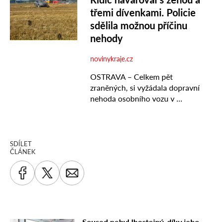
SDÍLET
ČLÁNEK
Soused nebyl lhostejný, díky jeho