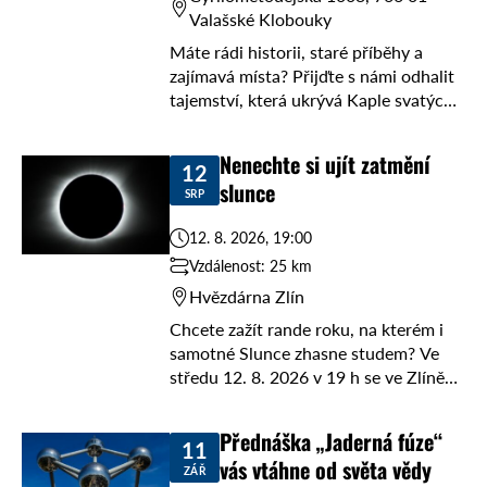
Valašské Klobouky
Máte rádi historii, staré příběhy a
zajímavá místa? Přijďte s námi odhalit
tajemství, která ukrývá Kaple svatých
Cyrila a Metoděje! Čeká vás
komentovaná prohlídka plná
Nenechte si ujít zatmění
12
poutavého vyprávění. Kdy a kde ...
slunce
SRP
12. 8. 2026, 19:00
Vzdálenost: 25 km
Hvězdárna Zlín
Chcete zažít rande roku, na kterém i
samotné Slunce zhasne studem? Ve
středu 12. 8. 2026 v 19 h se ve Zlíně
odehraje vesmírná pecka! Hvězdárna
Zlín vás zve na ...
Přednáška „Jaderná fúze“
11
vás vtáhne od světa vědy
ZÁŘ