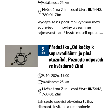
Vzdálenost: 25 km
Hvězdárna Zlín, Lesní čtvrť III/5443,
760 01 Zlín
Vydejte se na podzimní výpravu mezi
souhvězdí, mlhoviny a vesmírné
zajímavosti, aniž byste museli opustit
Zemi. ✨ V pondělí 5. října od 19 hodin
vás ve Hvězdárně Zlín provede Ing. ...
Přednáška „Od kočky k
9
supravodičům“ je plná
ŘÍJ
otazníků. Poznejte odpovědi
ve hvězdárně Zlín!
9. 10. 2026, 19:00
Vzdálenost: 25 km
Hvězdárna Zlín, Lesní čtvrť III/5443,
760 01 Zlín
Jak spolu souvisí obyčejná tužka,
diamant, levitace a technologie