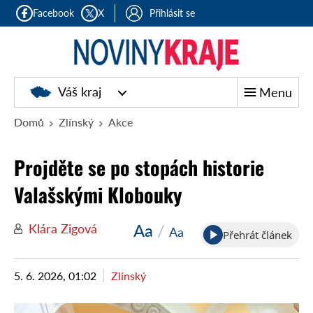
Facebook
X
Přihlásit se
Noviny
Váš kraj
Menu
kraje
Domů
Zlínský
Akce
Projděte se po stopách historie
Valašskými Klobouky
Aa
/
Klára Zigová
Aa
Přehrát článek
5. 6. 2026, 01:02
Zlínský