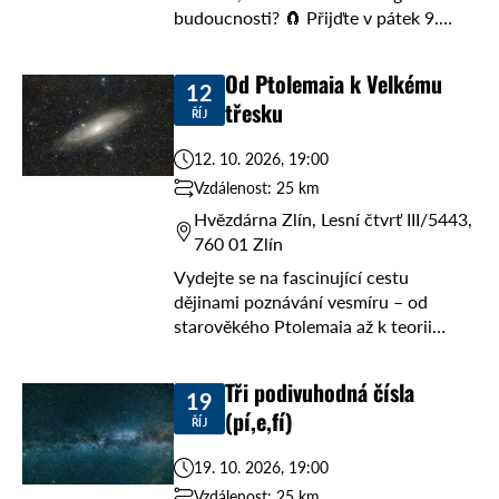
budoucnosti? 🧲 Přijďte v pátek 9.
října od 19 hodin do Hvězdárny Zlín,
kde vás Nikola Kadlečková provede
Od Ptolemaia k Velkému
12
fascinujícím světem kvantové ...
třesku
ŘÍJ
12. 10. 2026, 19:00
Vzdálenost: 25 km
Hvězdárna Zlín, Lesní čtvrť III/5443,
760 01 Zlín
Vydejte se na fascinující cestu
dějinami poznávání vesmíru – od
starověkého Ptolemaia až k teorii
Velkého třesku, a to bez nutnosti
stavět stroj času. 🌌 V pondělí 12. října
Tři podivuhodná čísla
19
od ...
(pí,e,fí)
ŘÍJ
19. 10. 2026, 19:00
Vzdálenost: 25 km