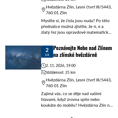
Hvězdárna Zlín, Lesní čtvrť III/5443,
760 01 Zlín
Myslíte si, že čísla jsou nuda? Po této
přednášce možná zjistíte, že π, e a
zlatý řez jsou opravdové matematické
celebrity s překvapivě pestrým
životopisem. 🔢 V pondělí 19. října ...
Poznávejte Nebe nad Zlínem
2
na zlínské hvězdárně
LIS
2. 11. 2026, 19:00
Vzdálenost: 25 km
Hvězdárna Zlín, Lesní čtvrť III/5443,
760 01 Zlín
Zajímá vás, co se děje nad vašimi
hlavami, když zrovna spíte nebo
koukáte do mobilu? Hvězdárna Zlín na
ulici Lesní čtvrť III/5443 vás zve na
vesmírnou jízdu! V pondělí