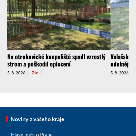
Na otrokovické koupaliště spadl vzrostlý
Valašské M
strom a poškodil oplocení
odolnější 
5. 8. 2026
Zlín
5. 8. 2026
Noviny z vašeho kraje
Hlavní město Praha