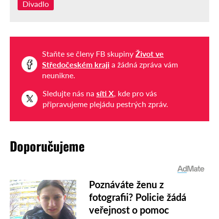
Divadlo
Staňte se členy FB skupiny
Život ve
Středočeském kraji
a žádná zpráva vám
neunikne.
Sledujte nás na
síti X
, kde pro vás
připravujeme plejádu pestrých zpráv.
Doporučujeme