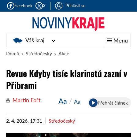
Facebook
X
Přihlásit se
Noviny
Váš kraj
Menu
kraje
Domů
Středočeský
Akce
Revue Kdyby tisíc klarinetů zazní v
Přibrami
Aa
/
Martin Fořt
Aa
Přehrát článek
2. 4. 2026, 17:31
Středočeský