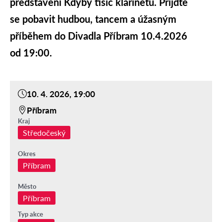
představeni Kdyby tisíc klarinetů. Přijďte
se pobavit hudbou, tancem a úžasným
příběhem do Divadla Příbram 10.4.2026
od 19:00.
10. 4. 2026, 19:00
Příbram
Kraj
Středočeský
Okres
Příbram
Město
Příbram
Typ akce