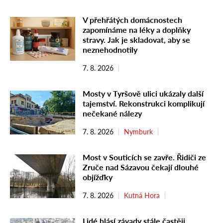
V přehřátých domácnostech
zapomínáme na léky a doplňky
stravy. Jak je skladovat, aby se
neznehodnotily
7. 8. 2026
Mosty v Tyršově ulici ukázaly další
tajemství. Rekonstrukci komplikují
nečekané nálezy
7. 8. 2026
Nymburk
Most v Souticích se zavře. Řidiči ze
Zruče nad Sázavou čekají dlouhé
objížďky
7. 8. 2026
Kutná Hora
Lidé hlásí závady stále častěji.