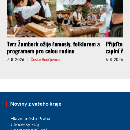
Tvrz Žumberk ožije řemesly, folklorem a
Přijďte za
programem pro celou rodinu
zaplní řem
7. 8. 2026
České Budějovice
6. 8. 2026
Noviny z vašeho kraje
Hlavní město Praha
Jihočeský kraj
Jihomoravský kraj