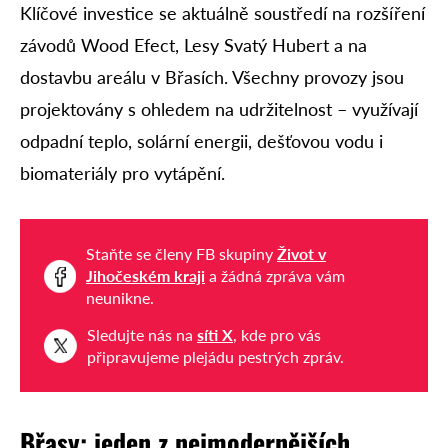
Klíčové investice se aktuálně soustředí na rozšíření
závodů Wood Efect, Lesy Svatý Hubert a na
dostavbu areálu v Břasích. Všechny provozy jsou
projektovány s ohledem na udržitelnost – využívají
odpadní teplo, solární energii, dešťovou vodu i
biomateriály pro vytápění.
Staňte se členy FB skupiny
Život v
Jihočeském kraji
a žádná zpráva vám
neunikne.
Sledujte nás na
síti X
, kde pro vás
připravujeme plejádu pestrých zpráv.
Břasy: jeden z nejmodernějších