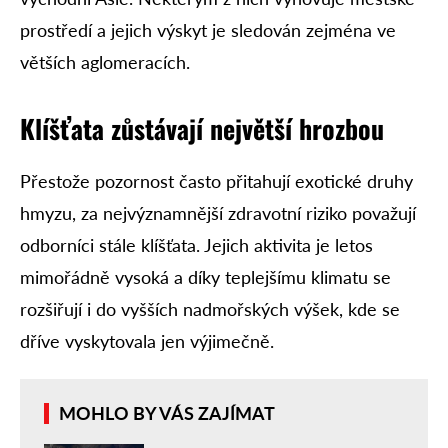
prostředí a jejich výskyt je sledován zejména ve
větších aglomeracích.
Klíšťata zůstávají největší hrozbou
Přestože pozornost často přitahují exotické druhy
hmyzu, za nejvýznamnější zdravotní riziko považují
odborníci stále klíšťata. Jejich aktivita je letos
mimořádně vysoká a díky teplejšímu klimatu se
rozšiřují i do vyšších nadmořských výšek, kde se
dříve vyskytovala jen výjimečně.
MOHLO BY VÁS ZAJÍMAT