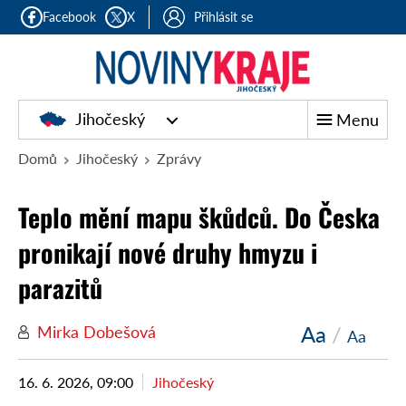
Facebook
X
Přihlásit se
Jihočeský
Menu
Domů
Jihočeský
Zprávy
Teplo mění mapu škůdců. Do Česka
pronikají nové druhy hmyzu i
parazitů
Aa
/
Mirka Dobešová
Aa
16. 6. 2026, 09:00
Jihočeský