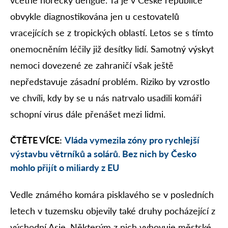
obvykle diagnostikována jen u cestovatelů
vracejících se z tropických oblastí. Letos se s tímto
onemocněním léčily již desítky lidí. Samotný výskyt
nemoci dovezené ze zahraničí však ještě
nepředstavuje zásadní problém. Riziko by vzrostlo
ve chvíli, kdy by se u nás natrvalo usadili komáři
schopní virus dále přenášet mezi lidmi.
ČTĚTE VÍCE:
Vláda vymezila zóny pro rychlejší
výstavbu větrníků a solárů. Bez nich by Česko
mohlo přijít o miliardy z EU
Vedle známého komára pisklavého se v posledních
letech v tuzemsku objevily také druhy pocházející z
východní Asie. Některým z nich vyhovuje městské