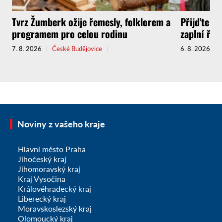
Tvrz Žumberk ožije řemesly, folklorem a
Přijďte za
programem pro celou rodinu
zaplní řem
7. 8. 2026
České Budějovice
6. 8. 2026
Noviny z vašeho kraje
Hlavní město Praha
Jihočeský kraj
Jihomoravský kraj
Kraj Vysočina
Královéhradecký kraj
Liberecký kraj
Moravskoslezský kraj
Olomoucký kraj