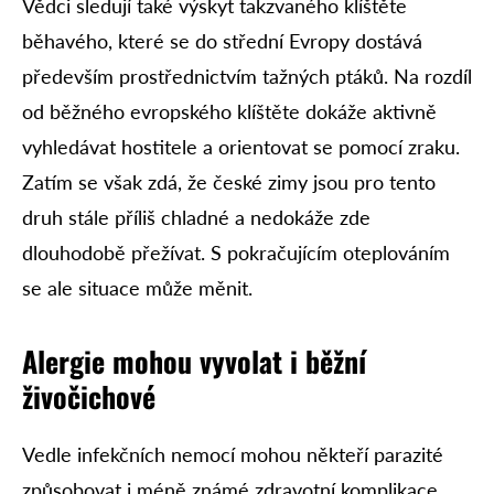
Vědci sledují také výskyt takzvaného klíštěte
běhavého, které se do střední Evropy dostává
především prostřednictvím tažných ptáků. Na rozdíl
od běžného evropského klíštěte dokáže aktivně
vyhledávat hostitele a orientovat se pomocí zraku.
Zatím se však zdá, že české zimy jsou pro tento
druh stále příliš chladné a nedokáže zde
dlouhodobě přežívat. S pokračujícím oteplováním
se ale situace může měnit.
Alergie mohou vyvolat i běžní
živočichové
Vedle infekčních nemocí mohou někteří parazité
způsobovat i méně známé zdravotní komplikace.