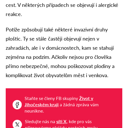
cest. V některých případech se objevují i alergické
reakce.
Potíže způsobují také některé invazivní druhy
ploštic. Ty se stále častěji objevují nejen v
zahradách, ale i v domácnostech, kam se stahují
zejména na podzim. Ačkoliv nejsou pro člověka
přímo nebezpečné, mohou poškozovat plodiny a
komplikovat život obyvatelům měst i venkova.
Staňte se členy FB skupiny
Život v
Jihočeském kraji
a žádná zpráva vám
neunikne.
Sledujte nás na
síti X
, kde pro vás
připravujeme plejádu pestrých zpráv.