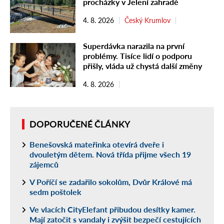
procházky v Jelení zahradě
4. 8. 2026
Český Krumlov
Superdávka narazila na první
problémy. Tisíce lidí o podporu
přišly, vláda už chystá další změny
4. 8. 2026
DOPORUČENÉ ČLÁNKY
Benešovská mateřinka otevírá dveře i
dvouletým dětem. Nová třída přijme všech 19
zájemců
V Poříčí se zadařilo sokolům, Dvůr Králové má
sedm poštolek
Ve vlacích CityElefant přibudou desítky kamer.
Mají zatočit s vandaly i zvýšit bezpečí cestujících