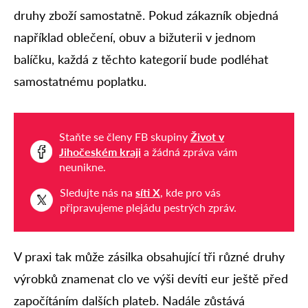
druhy zboží samostatně. Pokud zákazník objedná
například oblečení, obuv a bižuterii v jednom
balíčku, každá z těchto kategorií bude podléhat
samostatnému poplatku.
Staňte se členy FB skupiny
Život v
Jihočeském kraji
a žádná zpráva vám
neunikne.
Sledujte nás na
síti X
, kde pro vás
připravujeme plejádu pestrých zpráv.
V praxi tak může zásilka obsahující tři různé druhy
výrobků znamenat clo ve výši devíti eur ještě před
započítáním dalších plateb. Nadále zůstává