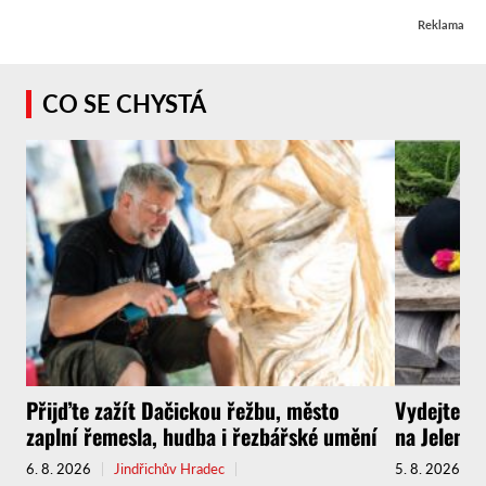
Reklama
CO SE CHYSTÁ
Přijďte zažít Dačickou řežbu, město
Vydejte s
zaplní řemesla, hudba i řezbářské umění
na Jelenov
6. 8. 2026
Jindřichův Hradec
5. 8. 2026