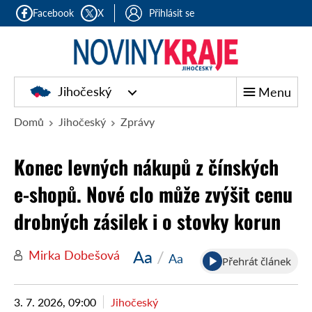
Facebook
X
Přihlásit se
Jihočeský
Menu
Domů
Jihočeský
Zprávy
Konec levných nákupů z čínských
e-shopů. Nové clo může zvýšit cenu
drobných zásilek i o stovky korun
Aa
/
Mirka Dobešová
Aa
Přehrát článek
3. 7. 2026, 09:00
Jihočeský