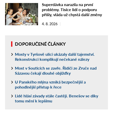
Superdávka narazila na první
problémy. Tisíce lidí o podporu
přišly, vláda už chystá další změny
4. 8. 2026
DOPORUČENÉ ČLÁNKY
Mosty v Tyršově ulici ukázaly další tajemství.
Rekonstrukci komplikují nečekané nálezy
Most v Souticích se zavře. Řidiči ze Zruče nad
Sázavou čekají dlouhé objížďky
U Panského mlýna vzniká bezpečnější a
pohodlnější přístup k řece
Lidé hlásí závady stále častěji. Benešov se díky
tomu mění k lepšímu