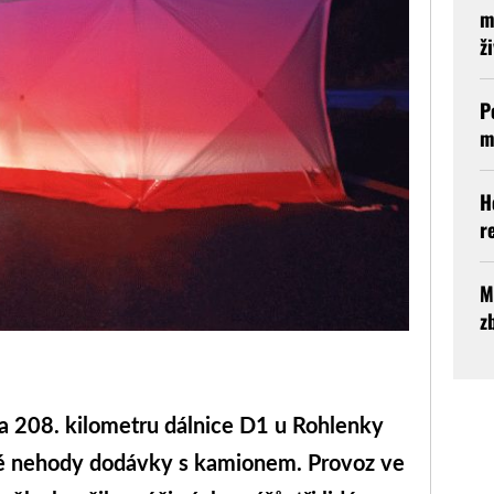
m
ž
P
m
H
r
M
z
 208. kilometru dálnice D1 u Rohlenky
ké nehody dodávky s kamionem. Provoz ve