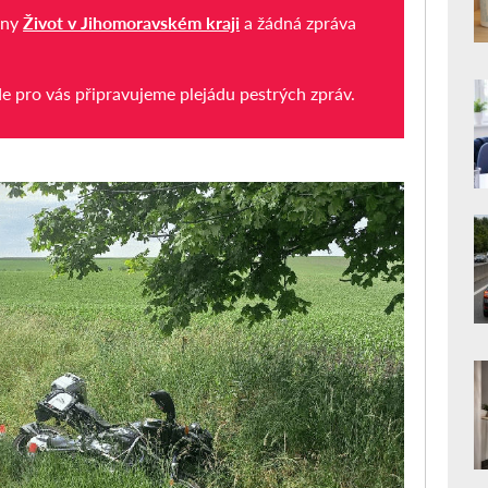
iny
Život v Jihomoravském kraji
a žádná zpráva
de pro vás připravujeme plejádu pestrých zpráv.