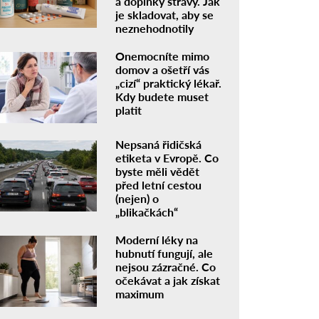
a doplňky stravy. Jak
je skladovat, aby se
neznehodnotily
Onemocníte mimo
domov a ošetří vás
„cizí“ praktický lékař.
Kdy budete muset
platit
Nepsaná řidičská
etiketa v Evropě. Co
byste měli vědět
před letní cestou
(nejen) o
„blikačkách“
Moderní léky na
hubnutí fungují, ale
nejsou zázračné. Co
očekávat a jak získat
maximum