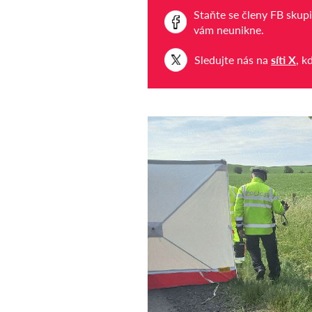
Staňte se členy FB skup
vám neunikne.
Sledujte nás na
síti X
, k