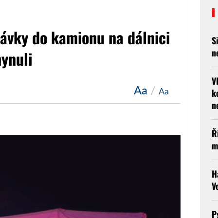
ávky do kamionu na dálnici
S
n
hynuli
V
Aa
/
Aa
k
n
Ř
m
H
V
P