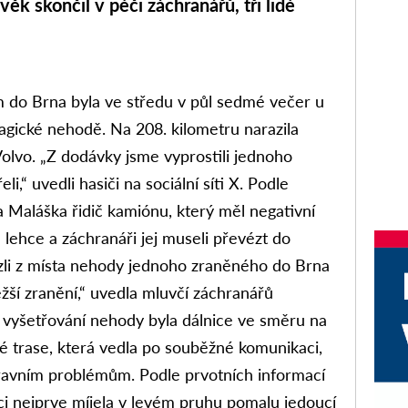
ěk skončil v péči záchranářů, tři lidé
 do Brna byla ve středu v půl sedmé večer u
agické nehodě. Na 208. kilometru narazila
lvo. „Z dodávky jsme vyprostili jednoho
li,“ uvedli hasiči na sociální síti X. Podle
 Maláška řidič kamiónu, který měl negativní
lehce a záchranáři jej museli převézt do
li z místa nehody jednoho zraněného do Brna
ěžší zranění,“ uvedla mluvčí záchranářů
vyšetřování nehody byla dálnice ve směru na
é trase, která vedla po souběžné komunikaci,
avním problémům. Podle prvotních informací
nci nejprve míjela v levém pruhu pomalu jedoucí