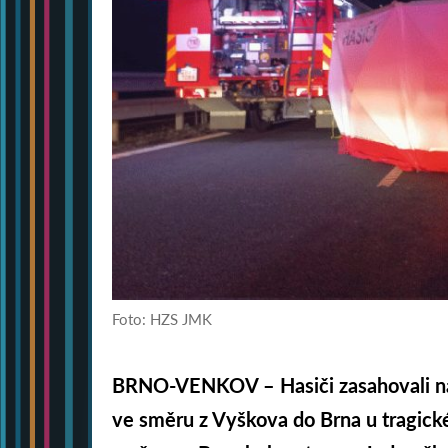
Foto: HZS JMK
BRNO-VENKOV – Hasiči zasahovali na
ve směru z Vyškova do Brna u tragic