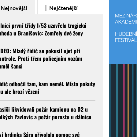
Nejnovější
Nejčtenější
ilnici první třídy I/53 uzavřela tragická
ehoda u Branišovic: Zemřely dvě ženy
IDEO: Mladý řidič se pokusil ujet při
ontrole. Proti třem policejním vozům
eměl šanci
idič odbočil tam, kam neměl. Místo pokuty
u ale hrozí vězení
asiči likvidovali požár kamionu na D2 u
elkých Pavlovic a požár porostu u dálnice
sí hrdinka Sára přivolala pomoc své