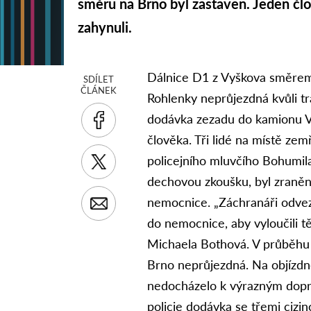
směru na Brno byl zastaven. Jeden člov
zahynuli.
Dálnice D1 z Vyškova směrem
SDÍLET
ČLÁNEK
Rohlenky neprůjezdná kvůli tr
dodávka zezadu do kamionu Vo
člověka. Tři lidé na místě zemře
policejního mluvčího Bohumila
dechovou zkoušku, byl zraněn 
nemocnice. „Záchranáři odvez
do nemocnice, aby vyloučili t
Michaela Bothová. V průběhu 
Brno neprůjezdná. Na objízdn
nedocházelo k výrazným dopr
policie dodávka se třemi cizi