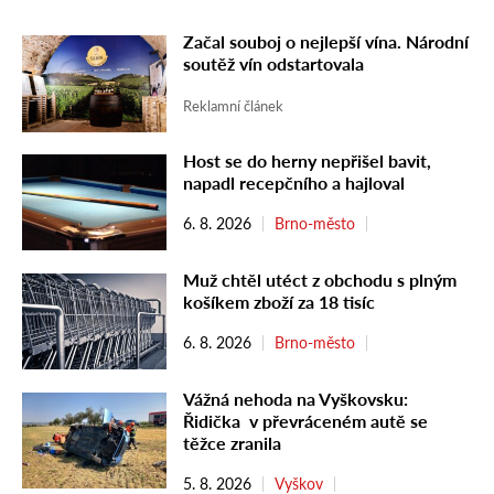
Začal souboj o nejlepší vína. Národní
soutěž vín odstartovala
Reklamní článek
Host se do herny nepřišel bavit,
napadl recepčního a hajloval
6. 8. 2026
Brno-město
Muž chtěl utéct z obchodu s plným
košíkem zboží za 18 tisíc
6. 8. 2026
Brno-město
Vážná nehoda na Vyškovsku:
Řidička v převráceném autě se
těžce zranila
5. 8. 2026
Vyškov