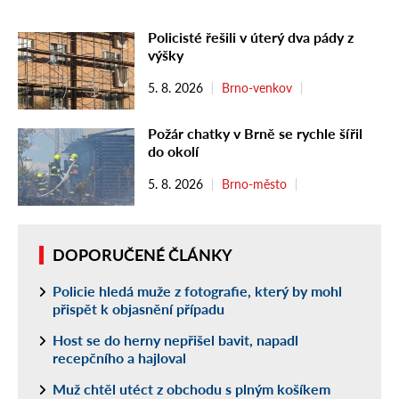
Policisté řešili v úterý dva pády z
výšky
5. 8. 2026
Brno-venkov
Požár chatky v Brně se rychle šířil
do okolí
5. 8. 2026
Brno-město
DOPORUČENÉ ČLÁNKY
Policie hledá muže z fotografie, který by mohl
přispět k objasnění případu
Host se do herny nepřišel bavit, napadl
recepčního a hajloval
Muž chtěl utéct z obchodu s plným košíkem