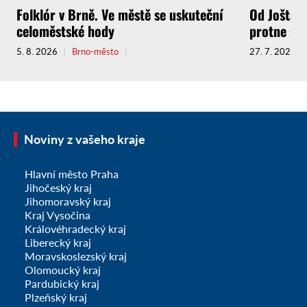
Folklór v Brně. Ve městě se uskuteční
Od Jošta a
celoměstské hody
protne sou
5. 8. 2026
Brno-město
27. 7. 2026
Noviny z vašeho kraje
Hlavní město Praha
Jihočeský kraj
Jihomoravský kraj
Kraj Vysočina
Královéhradecký kraj
Liberecký kraj
Moravskoslezský kraj
Olomoucký kraj
Pardubický kraj
Plzeňský kraj