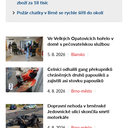
zboží za 18 tisíc
Požár chatky v Brně se rychle šířil do okolí
Ve Velkých Opatovicích hořelo v
domě s pečovatelskou službou
5. 8. 2026
Blansko
Celníci odhalili gang překupníků
chráněných druhů papoušků a
zajistili asi stovku papoušků
4. 8. 2026
Brno-město
Dopravní nehoda v brněnské
Jedovnické ulici skončila smrtí
motorkáře
4. 8. 2026
Brno-město