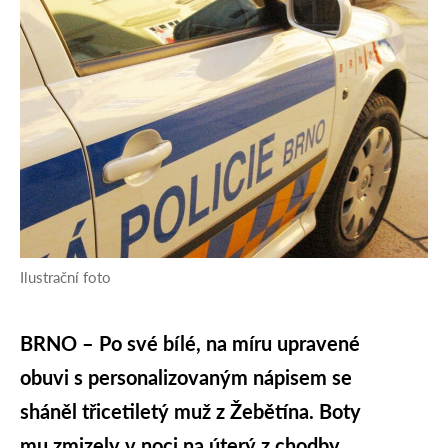
Ilustrační foto
BRNO – Po své bílé, na míru upravené
obuvi s personalizovaným nápisem se
sháněl třicetiletý muž z Žebětína. Boty
mu zmizely v noci na úterý z chodby