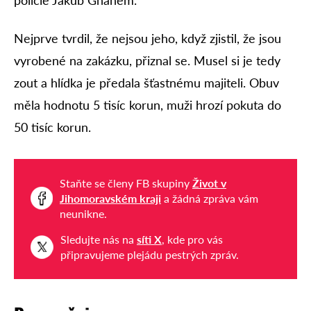
policie Jakub Ghanem.
Nejprve tvrdil, že nejsou jeho, když zjistil, že jsou
vyrobené na zakázku, přiznal se. Musel si je tedy
zout a hlídka je předala šťastnému majiteli. Obuv
měla hodnotu 5 tisíc korun, muži hrozí pokuta do
50 tisíc korun.
Staňte se členy FB skupiny
Život v
Jihomoravském kraji
a žádná zpráva vám
neunikne.
Sledujte nás na
síti X
, kde pro vás
připravujeme plejádu pestrých zpráv.