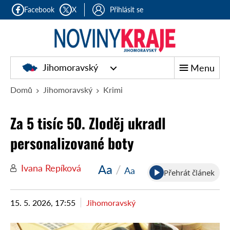
Facebook
X
Přihlásit se
Jihomoravský
Menu
Domů
Jihomoravský
Krimi
Za 5 tisíc 50. Zloděj ukradl
personalizované boty
Aa
/
Ivana Repíková
Aa
Přehrát článek
15. 5. 2026, 17:55
Jihomoravský