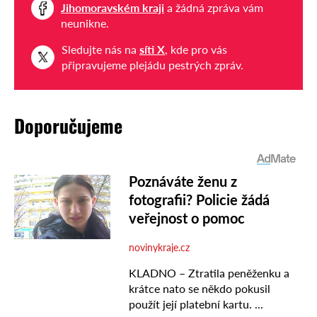
Jihomoravském kraji
a žádná zpráva vám
neunikne.
Sledujte nás na
síti X
, kde pro vás
připravujeme plejádu pestrých zpráv.
Doporučujeme