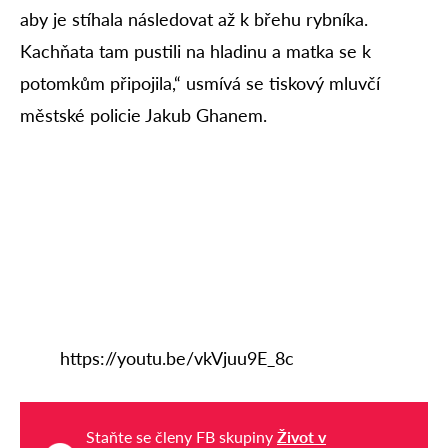
aby je stíhala následovat až k břehu rybníka.
Kachňata tam pustili na hladinu a matka se k
potomkům připojila,“ usmívá se tiskový mluvčí
městské policie Jakub Ghanem.
https://youtu.be/vkVjuu9E_8c
Staňte se členy FB skupiny
Život v