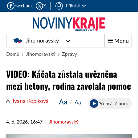
Facebook
X
Přihlásit se
Jihomoravský
Menu
Domů
Jihomoravský
Zprávy
VIDEO: Káčata zůstala uvězněna
mezi betony, rodina zavolala pomoc
Aa
/
Ivana Repíková
Aa
Přehrát článek
4. 6. 2026, 16:47
Jihomoravský