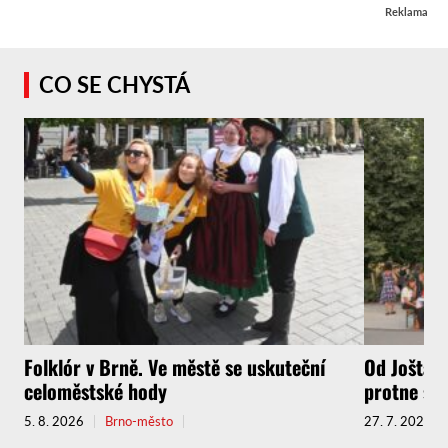
Reklama
CO SE CHYSTÁ
Folklór v Brně. Ve městě se uskuteční
Od Jošta a
celoměstské hody
protne sou
5. 8. 2026
Brno-město
27. 7. 2026