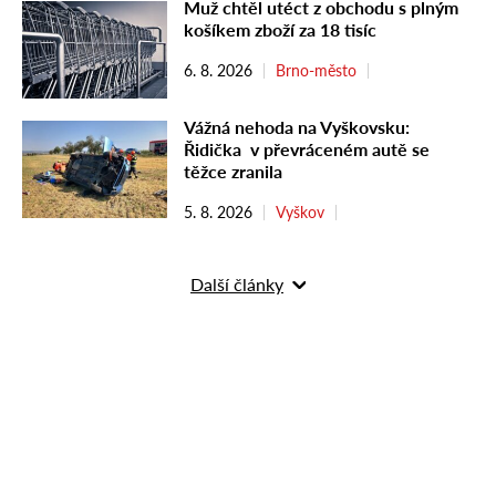
Muž chtěl utéct z obchodu s plným
košíkem zboží za 18 tisíc
6. 8. 2026
Brno-město
Vážná nehoda na Vyškovsku:
Řidička v převráceném autě se
těžce zranila
5. 8. 2026
Vyškov
Další články