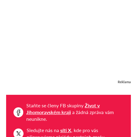
Reklama
Staňte se členy FB skupiny
Život v
Jihomoravském kraji
a žádná zpráva vám
neunikne.
Sledujte nás na
síti X
, kde pro vás
připravujeme plejádu pestrých zpráv.