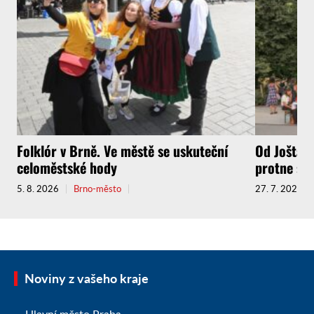
Folklór v Brně. Ve městě se uskuteční
Od Jošta a
celoměstské hody
protne sou
5. 8. 2026
Brno-město
27. 7. 2026
Noviny z vašeho kraje
Hlavní město Praha