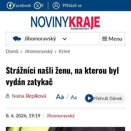
Facebook
X
Přihlásit se
Jihomoravský
Menu
Domů
Jihomoravský
Krimi
Strážníci našli ženu, na kterou byl
vydán zatykač
Aa
/
Ivana Repíková
Aa
Přehrát článek
8. 6. 2026, 19:19
Jihomoravský