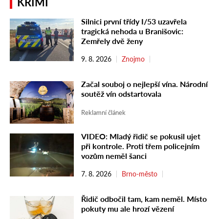
KRIMI
Silnici první třídy I/53 uzavřela
tragická nehoda u Branišovic:
Zemřely dvě ženy
9. 8. 2026
Znojmo
Začal souboj o nejlepší vína. Národní
soutěž vín odstartovala
Reklamní článek
VIDEO: Mladý řidič se pokusil ujet
při kontrole. Proti třem policejním
vozům neměl šanci
7. 8. 2026
Brno-město
Řidič odbočil tam, kam neměl. Místo
pokuty mu ale hrozí vězení