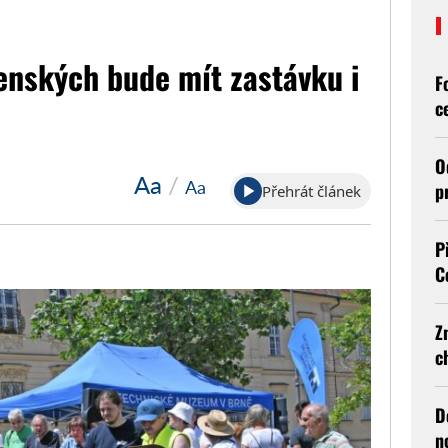
enských bude mít zastávku i
F
c
O
Aa
/
Aa
p
Přehrát článek
P
C
Z
c
D
n