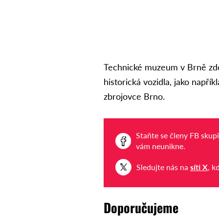
Technické muzeum v Brně zde 
historická vozidla, jako např
zbrojovce Brno.
Staňte se členy FB skup
vám neunikne.
Sledujte nás na
síti X
, k
Doporučujeme