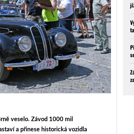
j
V
t
P
s
Z
z
rně veselo. Závod 1000 mil
taví a přinese historická vozidla