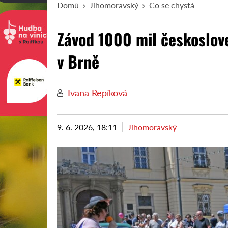
Domů
Jihomoravský
Co se chystá
Závod 1000 mil českoslov
v Brně
Ivana Repíková
9. 6. 2026, 18:11
Jihomoravský