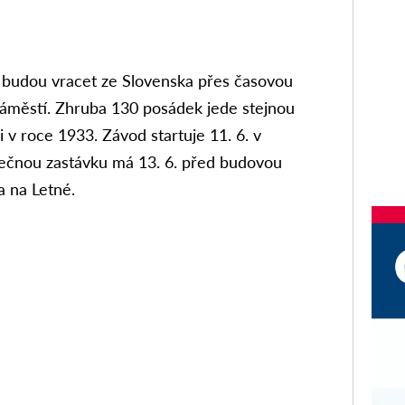
e budou vracet ze Slovenska přes časovou
áměstí. Zhruba 130 posádek jede stejnou
ci v roce 1933. Závod startuje 11. 6. v
onečnou zastávku má 13. 6. před budovou
 na Letné.