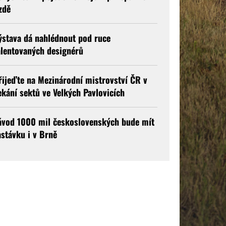
ízdě
ýstava dá nahlédnout pod ruce
alentovaných designérů
řijeďte na Mezinárodní mistrovství ČR v
ekání sektů ve Velkých Pavlovicích
ávod 1000 mil československých bude mít
astávku i v Brně