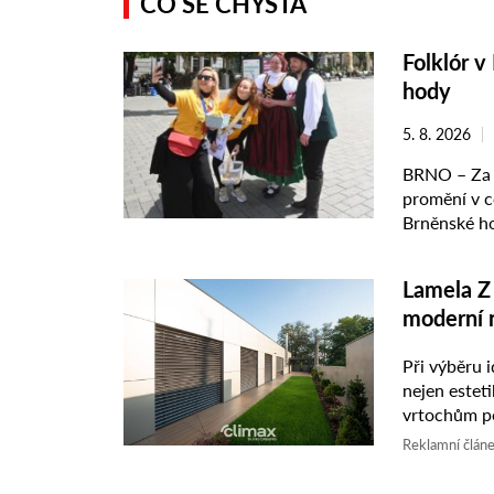
CO SE CHYSTÁ
Folklór v
hody
5. 8. 2026
BRNO – Za n
promění v c
Brněnské ho
Lamela Z 
moderní 
Při výběru i
nejen estet
vrtochům po
pokročilá la
Reklamní člán