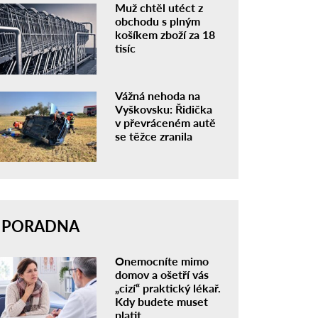
Muž chtěl utéct z
obchodu s plným
košíkem zboží za 18
tisíc
Vážná nehoda na
Vyškovsku: Řidička
v převráceném autě
se těžce zranila
PORADNA
Onemocníte mimo
domov a ošetří vás
„cizí“ praktický lékař.
Kdy budete muset
platit