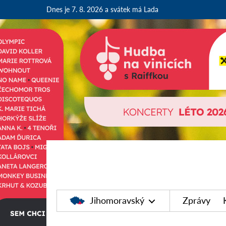
Dnes je 7. 8. 2026
a svátek má Lada
Jihomoravský
Zprávy