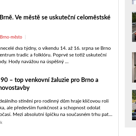
 Brně. Ve městě se uskuteční celoměstské
Brno-město
ecelé dva týdny, o víkendu 14. až 16. srpna se Brno
entrum tradic a folklóru. Poprvé se totiž uskuteční
dy. Hody navážou na úspěšný ...
90 – top venkovní žaluzie pro Brno a
novostavby
deálního stínění pro rodinný dům hraje klíčovou roli
ika, ale především funkčnost a schopnost odolat
časí. Mezi absolutní špičku na současném trhu patří
mela Z ...
ek