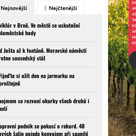
Nejnovější
Nejčtenější
olklór v Brně. Ve městě se uskuteční
eloměstské hody
d Jošta až k fontáně. Moravské náměstí
rotne sousedský stůl
řijeďte si užít den na jarmarku na
ornštejně
nojmem se rozvoní okurky všech druhů i
hutí
opravní podnik se pokusí o rekord. 40
ových šalin pojede konvojem při spanilé