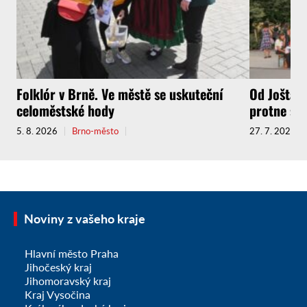
Folklór v Brně. Ve městě se uskuteční
Od Jošta a
celoměstské hody
protne sou
5. 8. 2026
Brno-město
27. 7. 2026
Noviny z vašeho kraje
Hlavní město Praha
Jihočeský kraj
Jihomoravský kraj
Kraj Vysočina