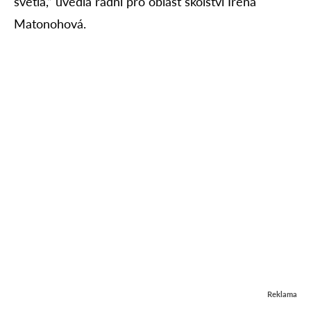
světla,“ uvedla radní pro oblast školství Irena
Matonohová.
Reklama