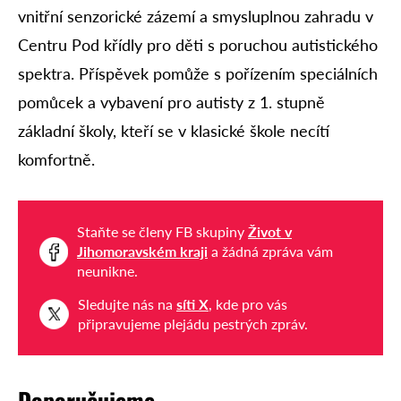
vnitřní senzorické zázemí a smysluplnou zahradu v
Centru Pod křídly pro děti s poruchou autistického
spektra. Příspěvek pomůže s pořízením speciálních
pomůcek a vybavení pro autisty z 1. stupně
základní školy, kteří se v klasické škole necítí
komfortně.
Staňte se členy FB skupiny
Život v
Jihomoravském kraji
a žádná zpráva vám
neunikne.
Sledujte nás na
síti X
, kde pro vás
připravujeme plejádu pestrých zpráv.
Doporučujeme