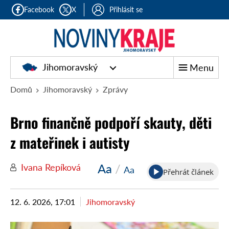
Facebook
X
Přihlásit se
Jihomoravský
Menu
Domů
Jihomoravský
Zprávy
Brno finančně podpoří skauty, děti
z mateřinek i autisty
Aa
/
Ivana Repíková
Aa
Přehrát článek
12. 6. 2026, 17:01
Jihomoravský