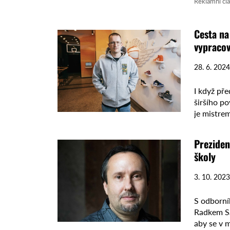
Reklamní čl
Cesta na
vypracov
28. 6. 2024
I když př
širšího p
je mistre
spoluprác
Preziden
školy
3. 10. 2023
S odborní
Radkem Sá
aby se v 