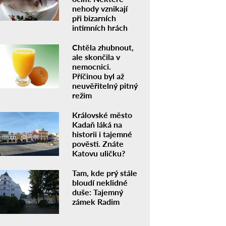
nehody vznikají
při bizarních
intimních hrách
Chtěla zhubnout,
ale skončila v
nemocnici.
Příčinou byl až
neuvěřitelný pitný
režim
Královské město
Kadaň láká na
historii i tajemné
pověsti. Znáte
Katovu uličku?
Tam, kde prý stále
bloudí neklidné
duše: Tajemný
zámek Radim