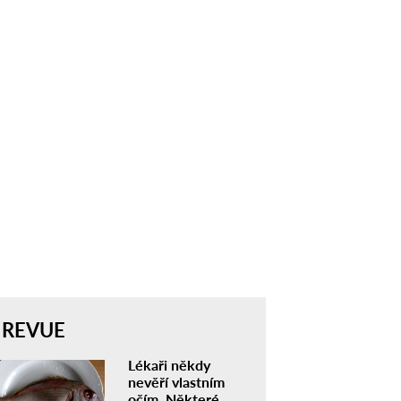
REVUE
Lékaři někdy
nevěří vlastním
očím. Některé