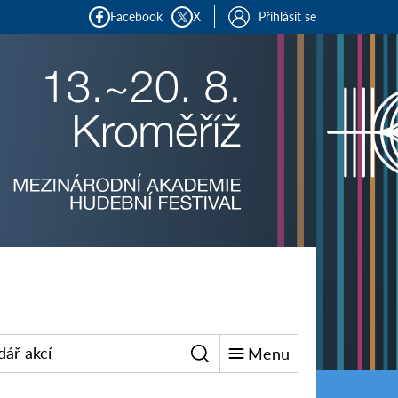
Facebook
X
Přihlásit se
dář akcí
Menu