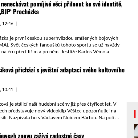
 nenechávat pomíjivé věci přilnout ke své identitě,
í ‚BJP‘ Procházka
, 12:46
házka je první českou superhvězdou smíšených bojových
A). Svět českých fanoušků tohoto sportu se už navždy
t na éru před Jiřím a po něm. Jestliže Karlos Vémola …
iková přichází s jevištní adaptací svého kultovního
, 10:41
ová je stálicí naší hudební scény již přes čtyřicet let. V
ech představuje nový videoklip Věštec upozorňující na
silí. Nazpívala ho s Václavem Noidem Bártou. Na poli …
iewegh znovu zažívá radostné časy