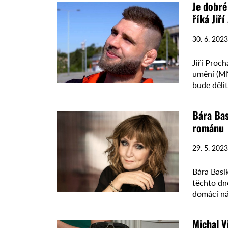
Je dobré
říká Jiř
30. 6. 2023
Jiří Proc
umění (MM
bude děli
Bára Bas
románu
29. 5. 2023
Bára Basik
těchto dn
domácí ná
Michal V