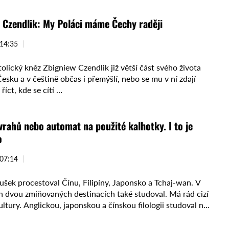
 Czendlik: My Poláci máme Čechy raději
 14:35
olický kněz Zbigniew Czendlik již větší část svého života
esku a v češtině občas i přemýšlí, nebo se mu v ní zdají
 říct, kde se cítí …
vrahů nebo automat na použité kalhotky. I to je
o
 07:14
šek procestoval Čínu, Filipíny, Japonsko a Tchaj-wan. V
h dvou zmiňovaných destinacích také studoval. Má rád cizí
ultury. Anglickou, japonskou a čínskou filologii studoval na
ě Palackého …