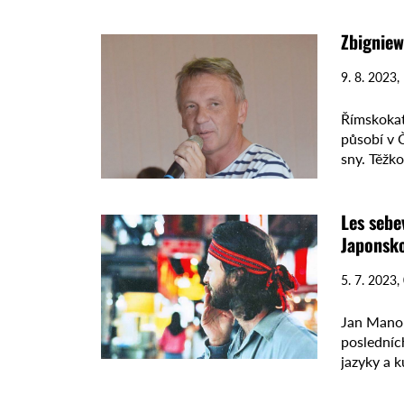
hojně …
Zbigniew
9. 8. 2023,
Římskokat
působí v Č
sny. Těžko
Les sebe
Japonsk
5. 7. 2023,
Jan Manou
posledníc
jazyky a k
Univerzit