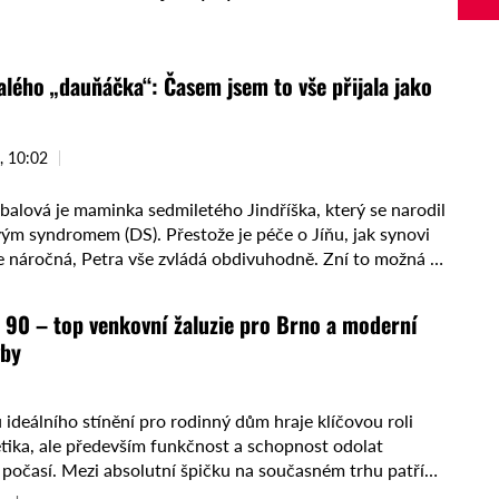
ého „dauňáčka“: Časem jsem to vše přijala jako
, 10:02
balová je maminka sedmiletého Jindříška, který se narodil
m syndromem (DS). Přestože je péče o Jíňu, jak synovi
ice náročná, Petra vše zvládá obdivuhodně. Zní to možná …
 90 – top venkovní žaluzie pro Brno a moderní
vby
 ideálního stínění pro rodinný dům hraje klíčovou roli
etika, ale především funkčnost a schopnost odolat
počasí. Mezi absolutní špičku na současném trhu patří
lamela Z ...