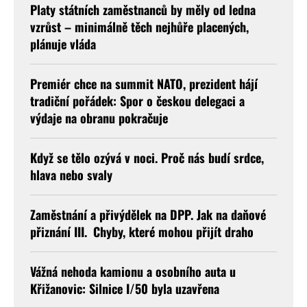
Platy státních zaměstnanců by měly od ledna
vzrůst – minimálně těch nejhůře placených,
plánuje vláda
Premiér chce na summit NATO, prezident hájí
tradiční pořádek: Spor o českou delegaci a
výdaje na obranu pokračuje
Když se tělo ozývá v noci. Proč nás budí srdce,
hlava nebo svaly
Zaměstnání a přivýdělek na DPP. Jak na daňové
přiznání III. Chyby, které mohou přijít draho
Vážná nehoda kamionu a osobního auta u
Křižanovic: Silnice I/50 byla uzavřena