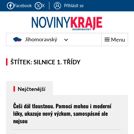
Facebook
X
Přihlásit se
Jihomoravský
Menu
ŠTÍTEK: SILNICE 1. TŘÍDY
Nejčtenější
Češi dál tloustnou. Pomoci mohou i moderní
léky, ukazuje nový výzkum, samospásné ale
nejsou