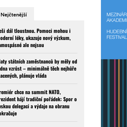
Nejčtenější
eši dál tloustnou. Pomoci mohou i
oderní léky, ukazuje nový výzkum,
amospásné ale nejsou
laty státních zaměstnanců by měly od
edna vzrůst – minimálně těch nejhůře
lacených, plánuje vláda
remiér chce na summit NATO,
rezident hájí tradiční pořádek: Spor o
eskou delegaci a výdaje na obranu
okračuje