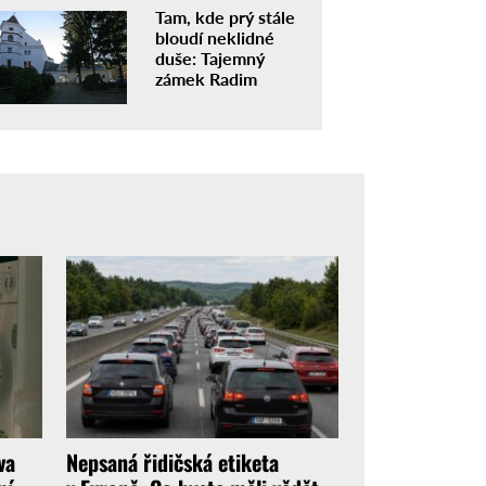
Tam, kde prý stále
bloudí neklidné
duše: Tajemný
zámek Radim
va
Nepsaná řidičská etiketa