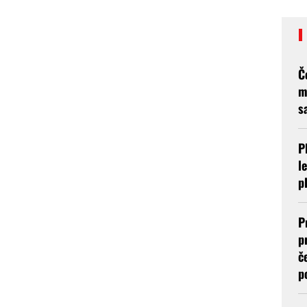
Č
m
s
P
l
p
P
p
č
p