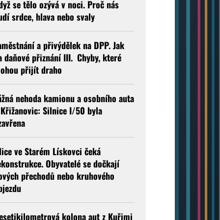
dyž se tělo ozývá v noci. Proč nás
udí srdce, hlava nebo svaly
aměstnání a přivýdělek na DPP. Jak
a daňové přiznání III. Chyby, které
ohou přijít draho
ážná nehoda kamionu a osobního auta
 Křižanovic: Silnice I/50 byla
zavřena
lice ve Starém Lískovci čeká
ekonstrukce. Obyvatelé se dočkají
ových přechodů nebo kruhového
bjezdu
esetikilometrová kolona aut z Kuřimi