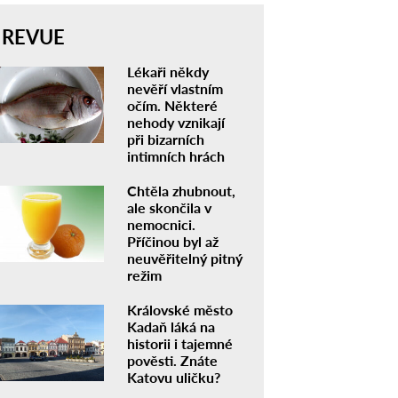
REVUE
Lékaři někdy
nevěří vlastním
očím. Některé
nehody vznikají
při bizarních
intimních hrách
Chtěla zhubnout,
ale skončila v
nemocnici.
Příčinou byl až
neuvěřitelný pitný
režim
Královské město
Kadaň láká na
historii i tajemné
pověsti. Znáte
Katovu uličku?