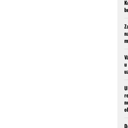
K
b
Z
n
m
V
u
u
U
r
n
o
D