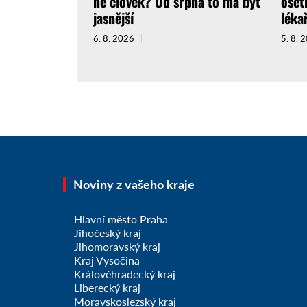
ne člověk? Od srpna to má být
ošet
jasnější
léka
6. 8. 2026
5. 8. 
Noviny z vašeho kraje
Hlavní město Praha
Jihočeský kraj
Jihomoravský kraj
Kraj Vysočina
Královéhradecký kraj
Liberecký kraj
Moravskoslezský kraj