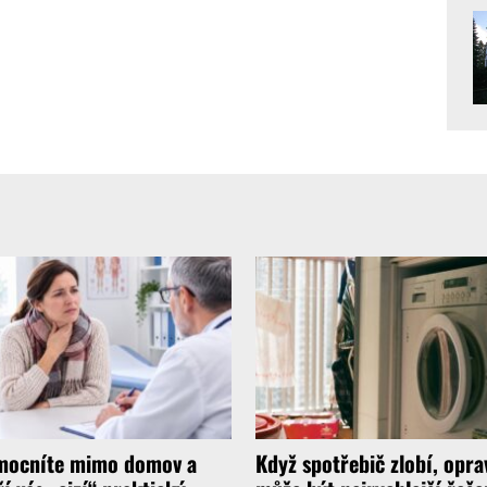
ocníte mimo domov a
Když spotřebič zlobí, opra