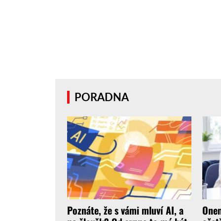
PORADNA
Poznáte, že s vámi mluví AI, a
Onem