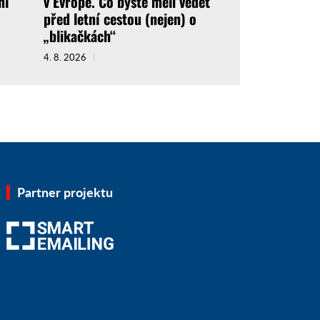
ní
v Evropě. Co byste měli vědět
před letní cestou (nejen) o
„blikačkách“
4. 8. 2026
Partner projektu