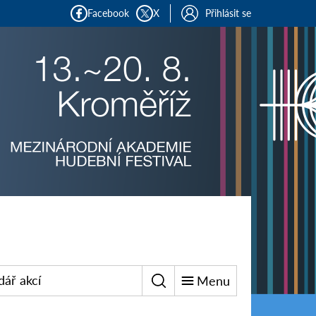
Facebook
X
Přihlásit se
dář akcí
Menu