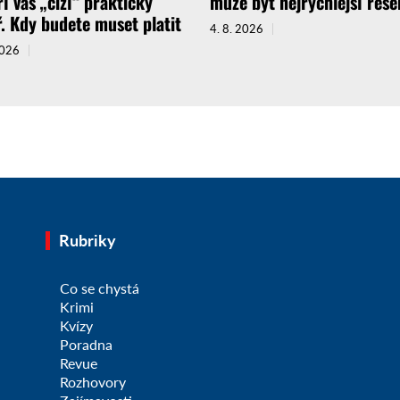
ří vás „cizí“ praktický
může být nejrychlejší řeše
ř. Kdy budete muset platit
4. 8. 2026
2026
Rubriky
Co se chystá
Krimi
Kvízy
Poradna
Revue
Rozhovory