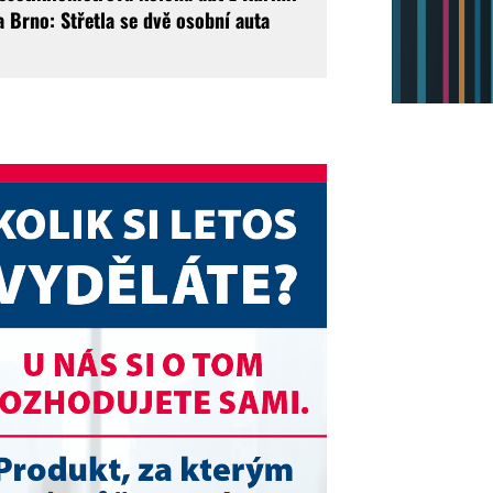
a Brno: Střetla se dvě osobní auta