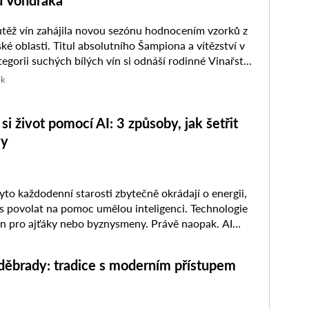
d Vondráka
těž vín zahájila novou sezónu hodnocením vzorků z
ké oblasti. Titul absolutního Šampiona a vítězství v
tegorii suchých bílých vín si odnáší rodinné Vinařství
ělníka ...
ek
si život pomocí AI: 3 způsoby, jak šetřit
vy
yto každodenní starosti zbytečně okrádají o energii,
s povolat na pomoc umělou inteligenci. Technologie
en pro ajťáky nebo byznysmeny. Právě naopak. AI
děbrady: tradice s moderním přístupem