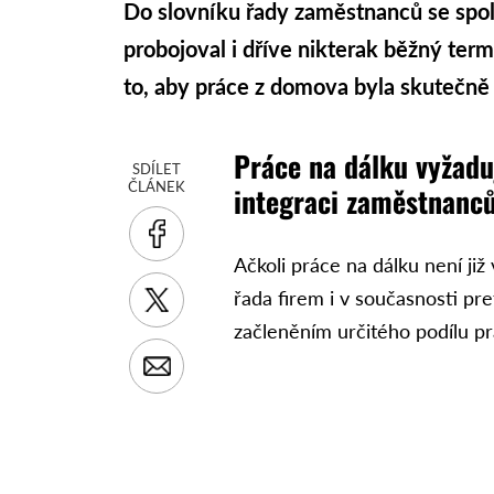
Do slovníku řady zaměstnanců se spo
probojoval i dříve nikterak běžný ter
to, aby práce z domova byla skutečně 
Práce na dálku vyžaduj
SDÍLET
ČLÁNEK
integraci zaměstnanc
Ačkoli práce na dálku není již
řada firem i v současnosti pre
začleněním určitého podílu p