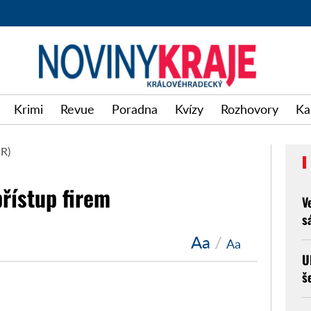
Krimi
Revue
Poradna
Kvízy
Rozhovory
Ka
PR)
řístup firem
V
s
Aa
/
Aa
U
š