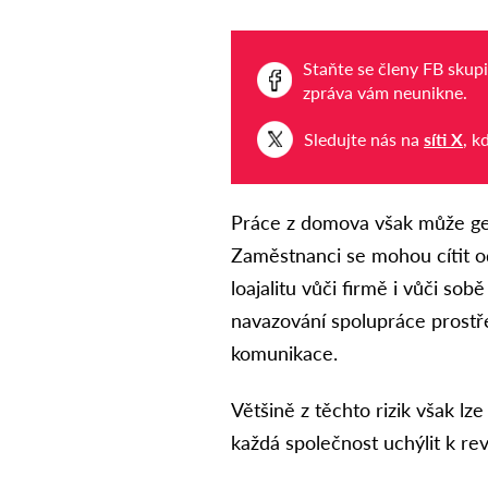
Staňte se členy FB skup
zpráva vám neunikne.
Sledujte nás na
síti X
, k
Práce z domova však může gen
Zaměstnanci se mohou cítit o
loajalitu vůči firmě i vůči s
navazování spolupráce prostře
komunikace.
Většině z těchto rizik však lz
každá společnost uchýlit k revi