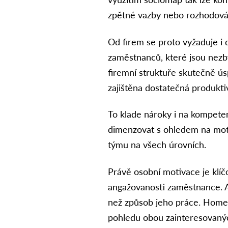
zpětné vazby nebo rozhodová
Od firem se proto vyžaduje i 
zaměstnanců, které jsou nezby
firemní struktuře skutečně ús
zajištěna dostatečná produkti
To klade nároky i na kompet
dimenzovat s ohledem na moti
týmu na všech úrovních.
Právě osobní motivace je klí
angažovanosti zaměstnance. 
než způsob jeho práce. Home 
pohledu obou zainteresovanýc