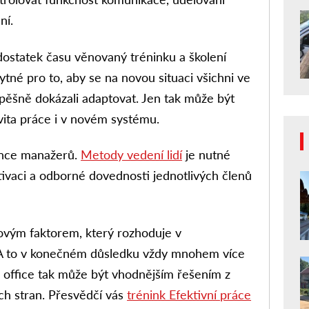
ní.
dostatek času věnovaný tréninku a školení
tné pro to, aby se na novou situaci všichni ve
pěšně dokázali adaptovat. Jen tak může být
vita práce i v novém systému.
ence manažerů.
Metody vedení lidí
je nutné
vaci a odborné dovednosti jednotlivých členů
čovým faktorem, který rozhoduje v
A to v konečném důsledku vždy mnohem více
office tak může být vhodnějším řešením z
h stran. Přesvědčí vás
trénink Efektivní práce