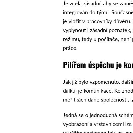
Je zcela zásadní, aby se zaměs
integrován do týmu. Současně
je vložit v pracovníky důvěru
vyplynout i zásadní poznatek
režimu, tedy u počítače, ne
práce.
Pilířem úspěchu je k
Jak již bylo vzpomenuto, dalš
dálku, je komunikace. Ke zhod
měřítkách dané společnosti, 
Jedná se o jednoduchá schéma
vyobrazení s vrstevnicemi lze
využitím sociomap tak lze ko