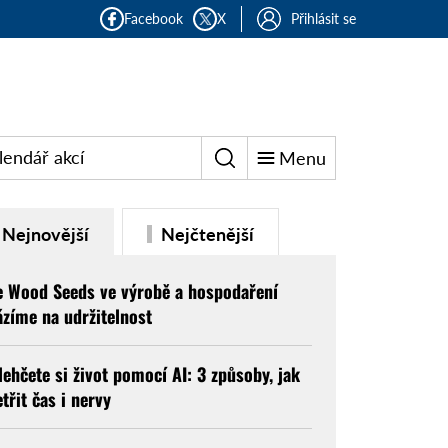
Facebook
X
Přihlásit se
lendář akcí
Menu
Nejnovější
Nejčtenější
e Wood Seeds ve výrobě a hospodaření
ázíme na udržitelnost
lehčete si život pomocí AI: 3 způsoby, jak
etřit čas i nervy