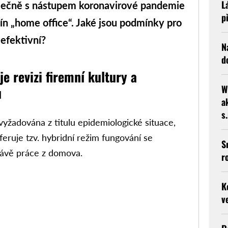
L
lečně s nástupem koronavirové pandemie
p
mín „home office“. Jaké jsou podmínky pro
efektivní?
N
d
e revizi firemní kultury a
W
ů
a
s
 vyžadována z titulu epidemiologické situace,
feruje tzv. hybridní režim fungování se
S
rávě práce z domova.
r
K
v