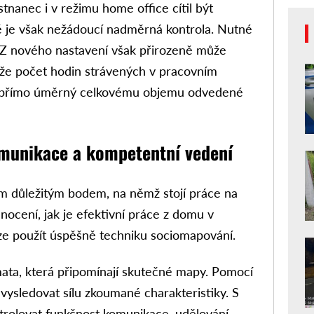
tnanec i v režimu home office cítil být
 je však nežádoucí nadměrná kontrola. Nutné
. Z nového nastavení však přirozeně může
, že počet hodin strávených v pracovním
ní přímo úměrný celkovému objemu odvedené
omunikace a kompetentní vedení
ím důležitým bodem, na němž stojí práce na
nocení, jak je efektivní práce z domu v
lze použít úspěšně techniku sociomapování.
ta, která připomínají skutečné mapy. Pomocí
 vysledovat sílu zkoumané charakteristiky. S
ntrolovat funkčnost komunikace, udělování