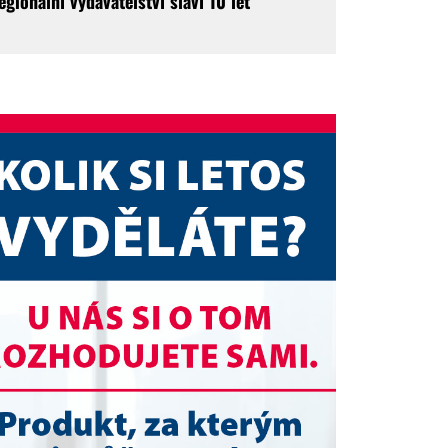
egionální vydavatelství slaví 10 let