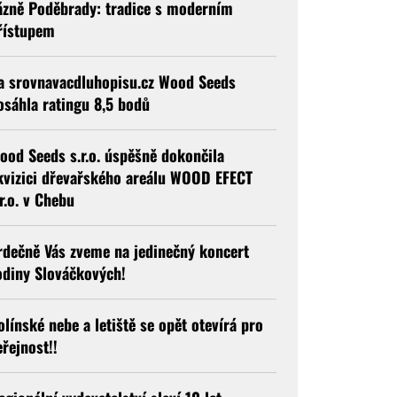
ázně Poděbrady: tradice s moderním
řístupem
a srovnavacdluhopisu.cz Wood Seeds
osáhla ratingu 8,5 bodů
ood Seeds s.r.o. úspěšně dokončila
kvizici dřevařského areálu WOOD EFECT
.r.o. v Chebu
rdečně Vás zveme na jedinečný koncert
odiny Slováčkových!
olínské nebe a letiště se opět otevírá pro
eřejnost!!