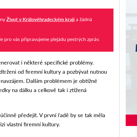
iny
Život v Královéhradeckém kraji
a žádná
de pro vás připravujeme plejádu pestrých zpráv.
erovat i některé specifické problémy.
dtrženi od firemní kultury a pozbývat nutnou
obě navzájem. Dalším problémem je obtížné
dky na dálku a celkově tak i ztížená
e účinně předejít. V první řadě by se tak měla
zi vlastní firemní kultury.