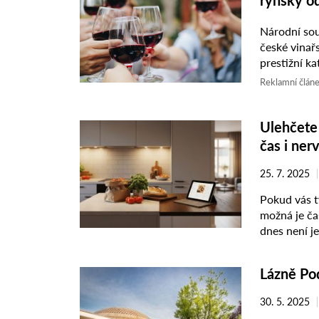
rýnský o
Národní sou
české vinařs
prestižní ka
Vondrák z M
Reklamní člán
Ulehčete 
čas i ner
25. 7. 2025
Pokud vás t
možná je ča
dnes není j
může být ...
Lázně Po
30. 5. 2025