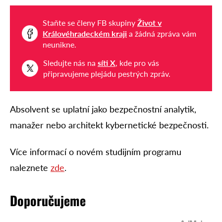
Staňte se členy FB skupiny
Život v
Královéhradeckém kraji
a žádná zpráva vám
neunikne.
Sledujte nás na
síti X
, kde pro vás
připravujeme plejádu pestrých zpráv.
Absolvent se uplatní jako bezpečnostní analytik,
manažer nebo architekt kybernetické bezpečnosti.
Více informací o novém studijním programu
naleznete
zde
.
Doporučujeme