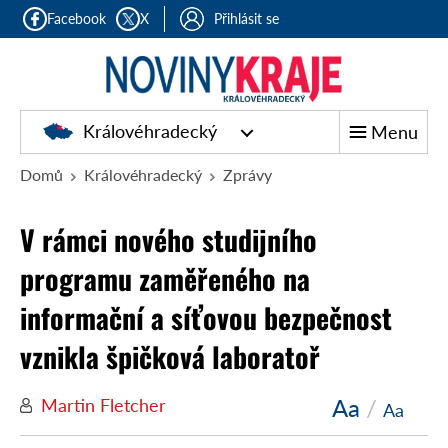
Facebook
X
Přihlásit se
Královéhradecký
Menu
Domů
Královéhradecký
Zprávy
V rámci nového studijního
programu zaměřeného na
informační a síťovou bezpečnost
vznikla špičková laboratoř
Aa
/
Martin Fletcher
Aa