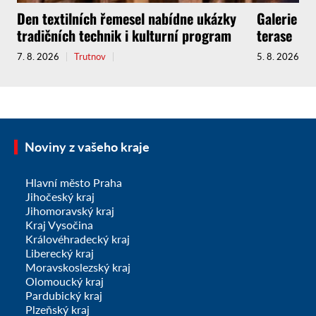
Den textilních řemesel nabídne ukázky
Galerie zv
tradičních technik i kulturní program
terase
7. 8. 2026
Trutnov
5. 8. 2026
Noviny z vašeho kraje
Hlavní město Praha
Jihočeský kraj
Jihomoravský kraj
Kraj Vysočina
Královéhradecký kraj
Liberecký kraj
Moravskoslezský kraj
Olomoucký kraj
Pardubický kraj
Plzeňský kraj