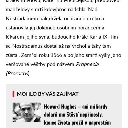
manželovy smrti kdovíproč nadchla. Nad
Nostradamem pak držela ochrannou ruku a
ustanovila jej dokonce osobním poradcem a
lékařem jejího syna, budoucího krále Karla IX. Tím
se Nostradamus dostal až na vrchol a taky tam
zůstal. Zemřel roku 1566 a po jeho smrti vyšly jeho
veršované věštby pod názvem
Prophecia
(Proroctví
).
MOHLO BY VÁS ZAJÍMAT
Howard Hughes – ani miliardy
dolarů mu štěstí nepřinesly,
konec života prožil v naprostém