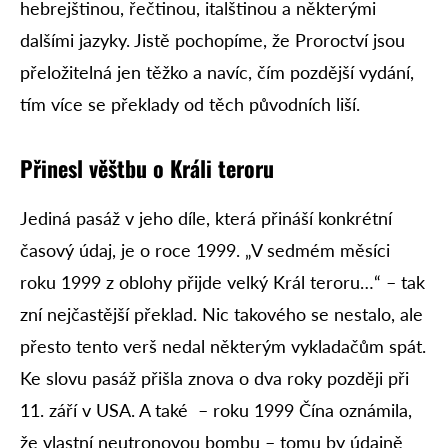
hebrejštinou, řečtinou, italštinou a některými
dalšími jazyky. Jistě pochopíme, že Proroctví jsou
přeložitelná jen těžko a navíc, čím pozdější vydání,
tím více se překlady od těch původních liší.
Přinesl věštbu o Králi teroru
Jediná pasáž v jeho díle, která přináší konkrétní
časový údaj, je o roce 1999. „V sedmém měsíci
roku 1999 z oblohy přijde velký Král teroru…“ – tak
zní nejčastější překlad. Nic takového se nestalo, ale
přesto tento verš nedal některým vykladačům spát.
Ke slovu pasáž přišla znova o dva roky později při
11. září v USA. A také – roku 1999 Čína oznámila,
že vlastní neutronovou bombu – tomu by údajně