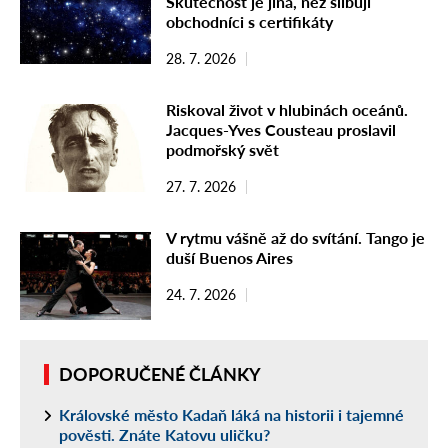
Skutečnost je jiná, než slibují
obchodníci s certifikáty
28. 7. 2026
Riskoval život v hlubinách oceánů.
Jacques-Yves Cousteau proslavil
podmořský svět
27. 7. 2026
V rytmu vášně až do svítání. Tango je
duší Buenos Aires
24. 7. 2026
DOPORUČENÉ ČLÁNKY
Královské město Kadaň láká na historii i tajemné
pověsti. Znáte Katovu uličku?