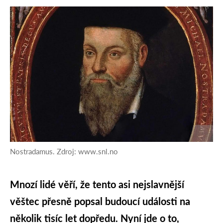
Nostradamus. Zdroj: www.snl.no
Mnozí lidé věří, že tento asi nejslavnější
věštec přesně popsal budoucí události na
několik tisíc let dopředu. Nyní jde o to,