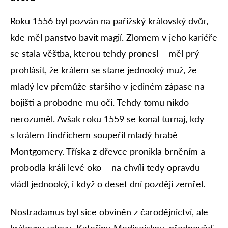
Roku 1556 byl pozván na pařížský královský dvůr,
kde měl panstvo bavit magií. Zlomem v jeho kariéře
se stala věštba, kterou tehdy pronesl – měl prý
prohlásit, že králem se stane jednooký muž, že
mladý lev přemůže staršího v jediném zápase na
bojišti a probodne mu oči. Tehdy tomu nikdo
nerozuměl. Avšak roku 1559 se konal turnaj, kdy
s králem Jindřichem soupeřil mladý hrabě
Montgomery. Tříska z dřevce pronikla brněním a
probodla králi levé oko – na chvíli tedy opravdu
vládl jednooký, i když o deset dní později zemřel.
Nostradamus byl sice obviněn z čarodějnictví, ale
královnu vdovu, Kateřinu Medicejskou, předpověď