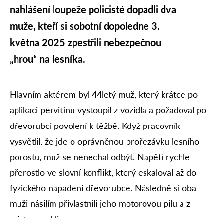
nahlášení loupeže policisté dopadli dva
muže, kteří si sobotní dopoledne 3.
května 2025 zpestřili nebezpečnou
„hrou“ na lesníka.
Hlavním aktérem byl 44letý muž, který krátce po
aplikaci pervitinu vystoupil z vozidla a požadoval po
dřevorubci povolení k těžbě. Když pracovník
vysvětlil, že jde o oprávněnou prořezávku lesního
porostu, muž se nenechal odbýt. Napětí rychle
přerostlo ve slovní konflikt, který eskaloval až do
fyzického napadení dřevorubce. Následně si oba
muži násilím přivlastnili jeho motorovou pilu a z