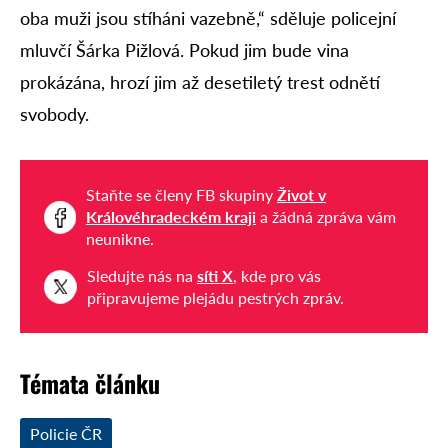
oba muži jsou stíháni vazebně,“ sděluje policejní
mluvčí Šárka Pižlová. Pokud jim bude vina
prokázána, hrozí jim až desetiletý trest odnětí
svobody.
Staňte se členy FB skupiny
Život v
Královéhradeckém kraji
a žádná zpráva vám
neunikne.
Sledujte nás na
síti X
, kde pro vás
připravujeme plejádu pestrých zpráv.
Témata článku
Policie ČR