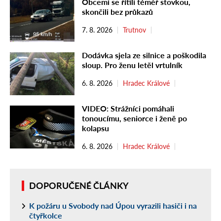
Obcemi se řítili téměř stovkou,
skončili bez průkazů
7. 8. 2026
Trutnov
Dodávka sjela ze silnice a poškodila
sloup. Pro ženu letěl vrtulník
6. 8. 2026
Hradec Králové
VIDEO: Strážníci pomáhali
tonoucímu, seniorce i ženě po
kolapsu
6. 8. 2026
Hradec Králové
DOPORUČENÉ ČLÁNKY
K požáru u Svobody nad Úpou vyrazili hasiči i na
čtyřkolce