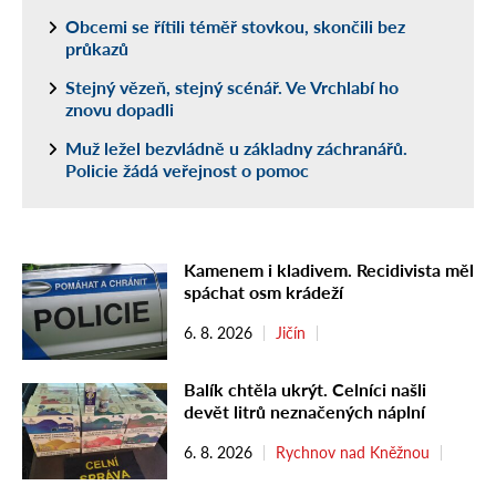
Obcemi se řítili téměř stovkou, skončili bez
průkazů
Stejný vězeň, stejný scénář. Ve Vrchlabí ho
znovu dopadli
Muž ležel bezvládně u základny záchranářů.
Policie žádá veřejnost o pomoc
Kamenem i kladivem. Recidivista měl
spáchat osm krádeží
6. 8. 2026
Jičín
Balík chtěla ukrýt. Celníci našli
devět litrů neznačených náplní
6. 8. 2026
Rychnov nad Kněžnou