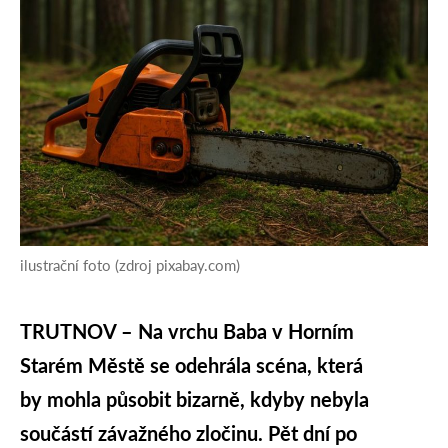
ilustrační foto (zdroj pixabay.com)
TRUTNOV – Na vrchu Baba v Horním
Starém Městě se odehrála scéna, která
by mohla působit bizarně, kdyby nebyla
součástí závažného zločinu. Pět dní po