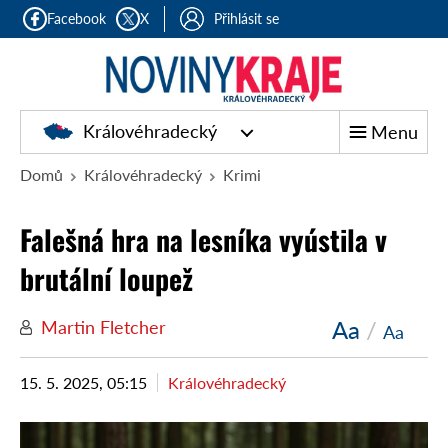
Facebook
X
Přihlásit se
Královéhradecký
Menu
Domů
Královéhradecký
Krimi
Falešná hra na lesníka vyústila v
brutální loupež
Aa
/
Martin Fletcher
Aa
15. 5. 2025, 05:15
Královéhradecký