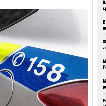
K
s
B
n
S
z
M
P
M
p
P