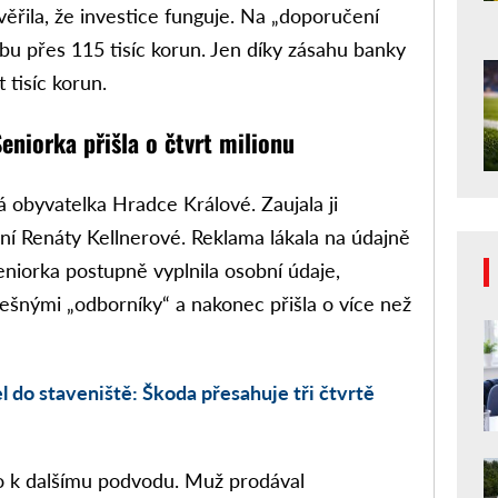
uvěřila, že investice funguje. Na „doporučení
bu přes 115 tisíc korun. Jen díky zásahu banky
t tisíc korun.
eniorka přišla o čtvrt milionu
tá obyvatelka Hradce Králové. Zaujala ji
aní Renáty Kellnerové. Reklama lákala na údajně
eniorka postupně vyplnila osobní údaje,
lešnými „odborníky“ a nakonec přišla o více než
l do staveniště: Škoda přesahuje tři čtvrtě
o k dalšímu podvodu. Muž prodával