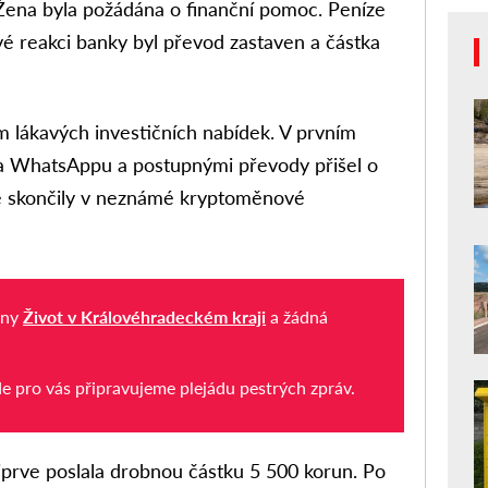
 Žena byla požádána o finanční pomoc. Peníze
ové reakci banky byl převod zastaven a částka
em lákavých investičních nabídek. V prvním
na WhatsAppu a postupnými převody přišel o
eré skončily v neznámé kryptoměnové
iny
Život v Královéhradeckém kraji
a žádná
de pro vás připravujeme plejádu pestrých zpráv.
prve poslala drobnou částku 5 500 korun. Po