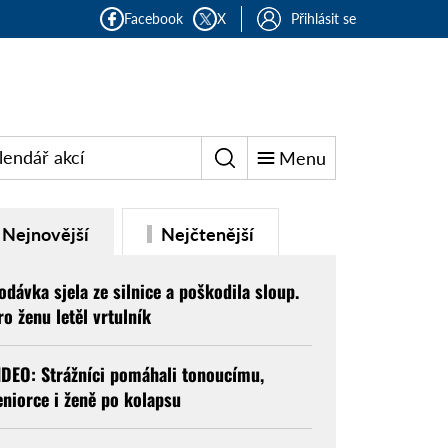
Facebook
X
Přihlásit se
lendář akcí
Menu
Nejnovější
Nejčtenější
odávka sjela ze silnice a poškodila sloup.
ro ženu letěl vrtulník
IDEO: Strážníci pomáhali tonoucímu,
eniorce i ženě po kolapsu