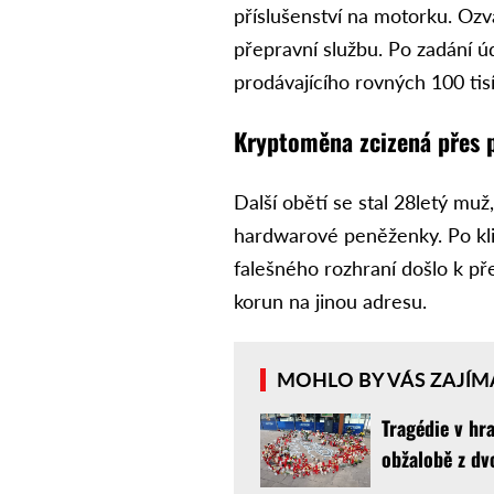
příslušenství na motorku. Ozv
přepravní službu. Po zadání úd
prodávajícího rovných 100 tis
Kryptoměna zcizená přes 
Další obětí se stal 28letý muž
hardwarové peněženky. Po kli
falešného rozhraní došlo k p
korun na jinou adresu.
MOHLO BY VÁS ZAJÍM
Tragédie v hr
obžalobě z dv