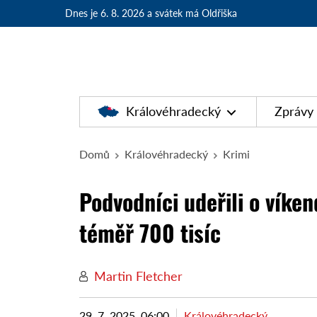
Dnes je 6. 8. 2026
a svátek má Oldřiška
Královéhradecký
Zprávy
Domů
Královéhradecký
Krimi
Podvodníci udeřili o víke
téměř 700 tisíc
Martin Fletcher
29. 7. 2025, 06:00
Královéhradecký