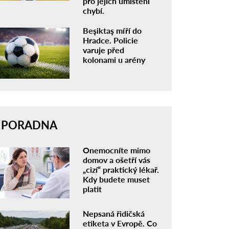
pro jejich umístění
chybí.
Beşiktaş míří do
Hradce. Policie
varuje před
kolonami u arény
PORADNA
Onemocníte mimo
domov a ošetří vás
„cizí“ praktický lékař.
Kdy budete muset
platit
Nepsaná řidičská
etiketa v Evropě. Co