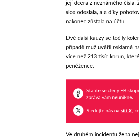
její dcera z neznámého čísla.
sice odeslala, ale díky pohot
nakonec zůstala na účtu.
Dvě další kauzy se točily kol
případě muž uvěřil reklamě 
více než 213 tisíc korun, kt
peněžence.
Staňte se členy FB skup
zpráva vám neunikne.
Sledujte nás na
síti X
, k
Ve druhém incidentu žena nej