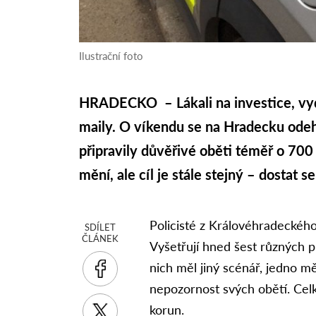
Ilustrační foto
HRADECKO – Lákali na investice, vydáv
maily. O víkendu se na Hradecku odeh
připravily důvěřivé oběti téměř o 700 
mění, ale cíl je stále stejný – dostat 
Policisté z Královéhradeckého
SDÍLET
ČLÁNEK
Vyšetřují hned šest různých p
nich měl jiný scénář, jedno mě
nepozornost svých obětí. Celk
korun.