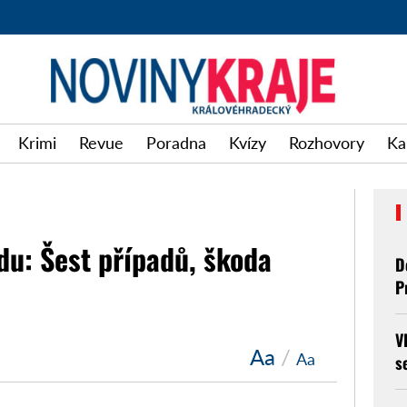
Krimi
Revue
Poradna
Kvízy
Rozhovory
Ka
ndu: Šest případů, škoda
D
P
V
Aa
/
Aa
s