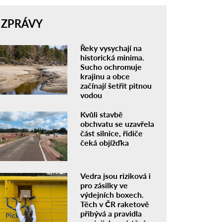
ZPRÁVY
Řeky vysychají na
historická minima.
Sucho ochromuje
krajinu a obce
začínají šetřit pitnou
vodou
Kvůli stavbě
obchvatu se uzavřela
část silnice, řidiče
čeká objížďka
Vedra jsou riziková i
pro zásilky ve
výdejních boxech.
Těch v ČR raketově
přibývá a pravidla