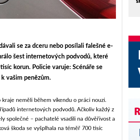
š
ali se za dceru nebo posílali falešné e-
rálo šest internetových podvodů, které
tisíc korun. Policie varuje: Scénáře se
se k vašim penězům.
 kraje neměli během víkendu o práci nouzi.
řípadů internetových podvodů. Ačkoliv každý z
ly společné – pachatelé vsadili na důvěřivost a
ová škoda se vyšplhala na téměř 700 tisíc