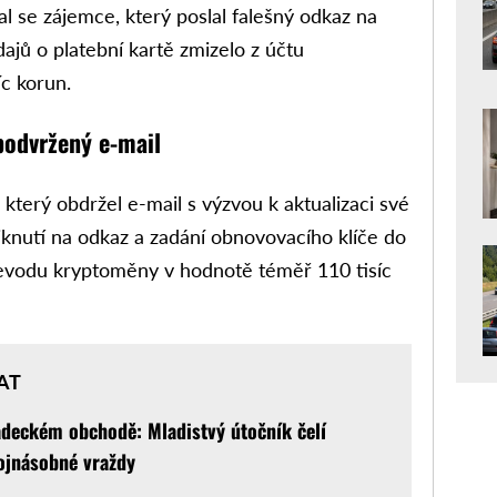
al se zájemce, který poslal falešný odkaz na
ajů o platební kartě zmizelo z účtu
íc korun.
podvržený e-mail
, který obdržel e-mail s výzvou k aktualizaci své
knutí na odkaz a zadání obnovovacího klíče do
řevodu kryptoměny v hodnotě téměř 110 tisíc
AT
adeckém obchodě: Mladistvý útočník čelí
ojnásobné vraždy