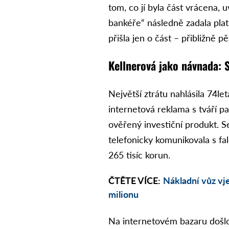
tom, co jí byla část vrácena, 
bankéře“ následně zadala plat
přišla jen o část – přibližně pě
Kellnerová jako návnada: S
Největší ztrátu nahlásila 74le
internetová reklama s tváří p
ověřený investiční produkt. S
telefonicky komunikovala s fa
265 tisíc korun.
ČTĚTE VÍCE:
Nákladní vůz vje
milionu
Na internetovém bazaru došl