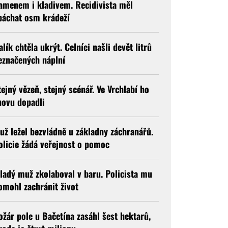
amenem i kladivem. Recidivista měl
páchat osm krádeží
alík chtěla ukrýt. Celníci našli devět litrů
eznačených náplní
tejný vězeň, stejný scénář. Ve Vrchlabí ho
novu dopadli
už ležel bezvládně u základny záchranářů.
olicie žádá veřejnost o pomoc
ladý muž zkolaboval v baru. Policista mu
omohl zachránit život
ožár pole u Bačetína zasáhl šest hektarů,