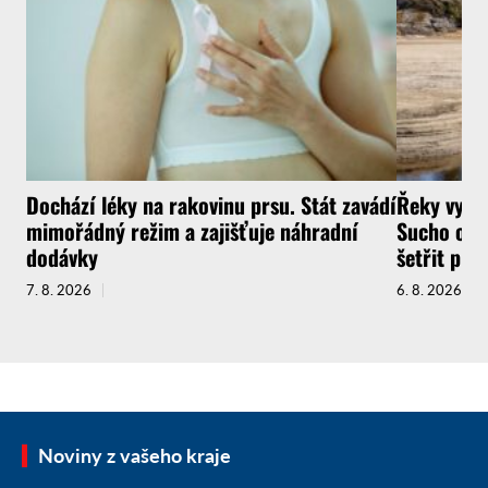
Dochází léky na rakovinu prsu. Stát zavádí
Řeky vysyc
mimořádný režim a zajišťuje náhradní
Sucho ochr
dodávky
šetřit pit
7. 8. 2026
6. 8. 2026
Noviny z vašeho kraje