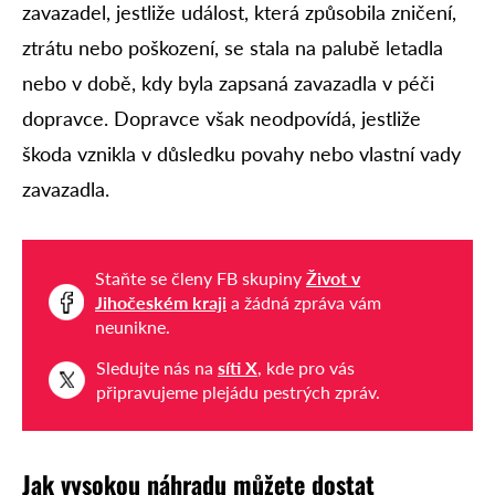
zavazadel, jestliže událost, která způsobila zničení,
ztrátu nebo poškození, se stala na palubě letadla
nebo v době, kdy byla zapsaná zavazadla v péči
dopravce. Dopravce však neodpovídá, jestliže
škoda vznikla v důsledku povahy nebo vlastní vady
zavazadla.
Staňte se členy FB skupiny
Život v
Jihočeském kraji
a žádná zpráva vám
neunikne.
Sledujte nás na
síti X
, kde pro vás
připravujeme plejádu pestrých zpráv.
Jak vysokou náhradu můžete dostat