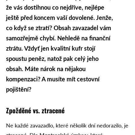
že vás dostihnou co nejdříve, nejlépe
ještě před koncem vaší dovolené. Jenže,
co když se ztratí? Obsah zavazadel vám
samozřejmě chybí. Nehledě na finanční
ztrátu. Vždyť jen kvalitní kufr stojí
spoustu peněz, natož pak celý jeho
obsah. Máte nárok na nějakou
kompenzaci? A musíte mít cestovní
pojištění?
Zpožděné vs. ztracené
Ne každé zavazadlo, které několik dní nedorazilo, je
ztracené. Dle Montrealské úmluvy, která