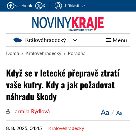
Facebook
X
Přihlásit se
Královéhradecký
Menu
Domů
Královéhradecký
Poradna
Když se v letecké přepravě ztratí
vaše kufry. Kdy a jak požadovat
náhradu škody
Aa
/
Jarmila Rýdlová
Aa
8. 8. 2025, 04:45
Královéhradecký