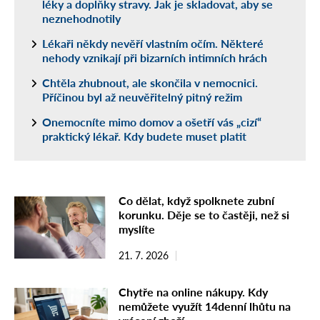
léky a doplňky stravy. Jak je skladovat, aby se
neznehodnotily
Lékaři někdy nevěří vlastním očím. Některé
nehody vznikají při bizarních intimních hrách
Chtěla zhubnout, ale skončila v nemocnici.
Příčinou byl až neuvěřitelný pitný režim
Onemocníte mimo domov a ošetří vás „cizí“
praktický lékař. Kdy budete muset platit
Co dělat, když spolknete zubní
korunku. Děje se to častěji, než si
myslíte
21. 7. 2026
Chytře na online nákupy. Kdy
nemůžete využít 14denní lhůtu na