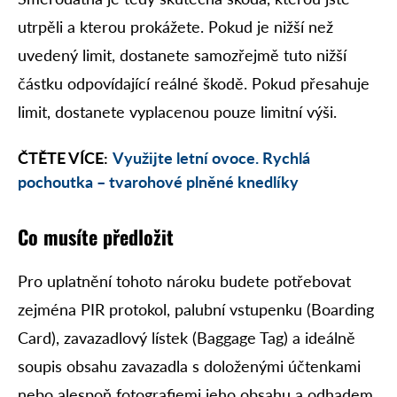
utrpěli a kterou prokážete. Pokud je nižší než
uvedený limit, dostanete samozřejmě tuto nižší
částku odpovídající reálné škodě. Pokud přesahuje
limit, dostanete vyplacenou pouze limitní výši.
ČTĚTE VÍCE:
Využijte letní ovoce. Rychlá
pochoutka – tvarohové plněné knedlíky
Co musíte předložit
Pro uplatnění tohoto nároku budete potřebovat
zejména PIR protokol, palubní vstupenku (Boarding
Card), zavazadlový lístek (Baggage Tag) a ideálně
soupis obsahu zavazadla s doloženými účtenkami
nebo alespoň fotografiemi jeho obsahu a odhadem