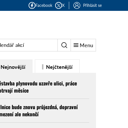
Facebook
X
Přihlásit se
lendář akcí
Menu
Nejnovější
Nejčtenější
ýstavba plynovodu uzavře ulici, práce
otrvají měsíce
ilnice bude znovu průjezdná, dopravní
mezení ale nekončí