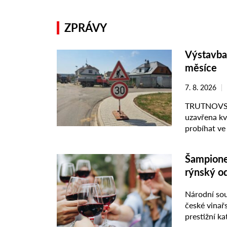
ZPRÁVY
Výstavba 
měsíce
7. 8. 2026
TRUTNOVSKO
uzavřena kv
probíhat ve
domluvě. Od
Šampione
rýnský o
Národní sou
české vinařs
prestižní ka