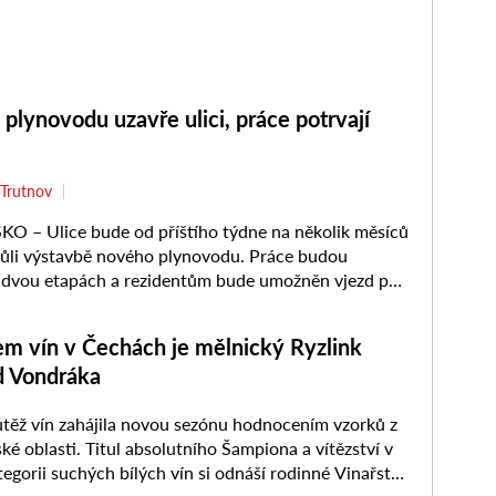
plynovodu uzavře ulici, práce potrvají
Trutnov
 – Ulice bude od příštího týdne na několik měsíců
ůli výstavbě nového plynovodu. Práce budou
 dvou etapách a rezidentům bude umožněn vjezd po
 pondělí 10. ...
m vín v Čechách je mělnický Ryzlink
d Vondráka
těž vín zahájila novou sezónu hodnocením vzorků z
ké oblasti. Titul absolutního Šampiona a vítězství v
tegorii suchých bílých vín si odnáší rodinné Vinařství