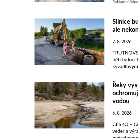
Vondrák z M
Reklamní člán
Silnice b
ale nekon
7. 8. 2026
TRUTNOVSKO
pěti týdnech
kyvadlovým 
výstavbou ka
Řeky vysy
ochromuje
vodou
6. 8. 2026
ČESKO – Če
veder a výr
hydrologové