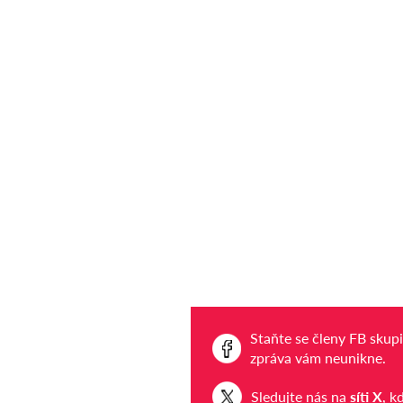
Staňte se členy FB skup
zpráva vám neunikne.
Sledujte nás na
síti X
, k