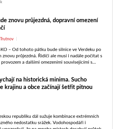
ělníka ...
ek
ude znovu průjezdná, dopravní omezení
čí
Trutnov
 – Od tohoto pátku bude silnice ve Verdeku po
 znovu průjezdná. Řidiči ale musí i nadále počítat s
provozem a dalšími omezeními souvisejícími s
nalizace. Po ...
chají na historická minima. Sucho
 krajinu a obce začínají šetřit pitnou
skou republiku dál sužuje kombinace extrémních
azného nedostatku srážek. Vodohospodáři i
 upozorňují, že na mnoha místech dosahují průtoky