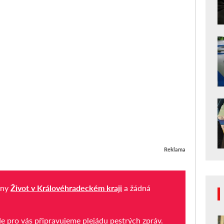
Reklama
iny
Život v Královéhradeckém kraji
a žádná
de pro vás připravujeme plejádu pestrých zpráv.