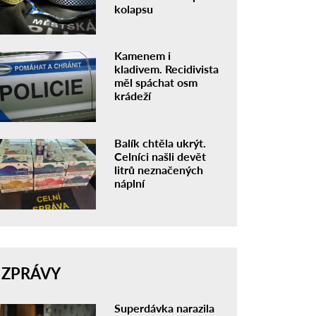
kolapsu
Kamenem i
kladivem. Recidivista
měl spáchat osm
krádeží
Balík chtěla ukrýt.
Celníci našli devět
litrů neznačených
náplní
ZPRÁVY
Superdávka narazila