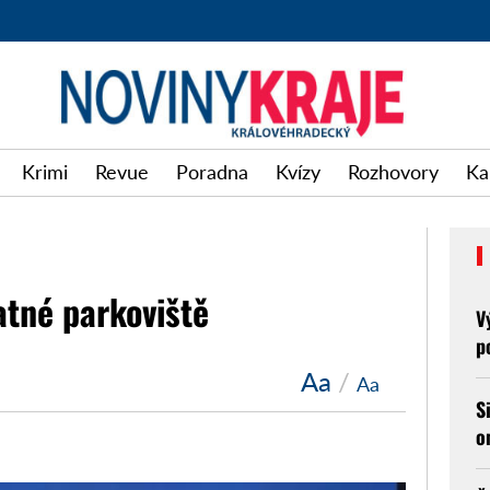
Krimi
Revue
Poradna
Kvízy
Rozhovory
Ka
atné parkoviště
V
p
Aa
/
Aa
S
o