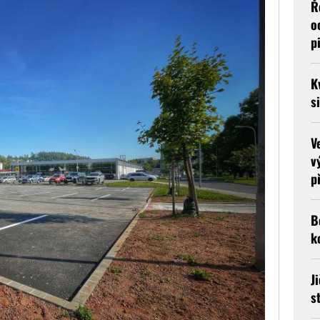
Ř
o
p
K
s
V
v
p
B
k
J
s