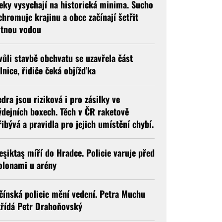
eky vysychají na historická minima. Sucho
chromuje krajinu a obce začínají šetřit
itnou vodou
vůli stavbě obchvatu se uzavřela část
ilnice, řidiče čeká objížďka
edra jsou riziková i pro zásilky ve
ýdejních boxech. Těch v ČR raketově
řibývá a pravidla pro jejich umístění chybí.
eşiktaş míří do Hradce. Policie varuje před
olonami u arény
ičínská policie mění vedení. Petra Muchu
třídá Petr Drahoňovský