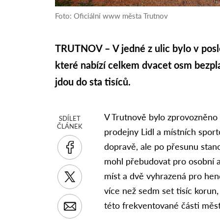
Foto: Oficiální www města Trutnov
TRUTNOV – V jedné z ulic bylo v posl
které nabízí celkem dvacet osm bezpl
jdou do sta tisíců.
V Trutnově bylo zprovozněno 
SDÍLET
ČLÁNEK
prodejny Lidl a místních spor
dopravě, ale po přesunu stano
mohl přebudovat pro osobní a
míst a dvě vyhrazená pro he
více než sedm set tisíc korun
této frekventované části měst