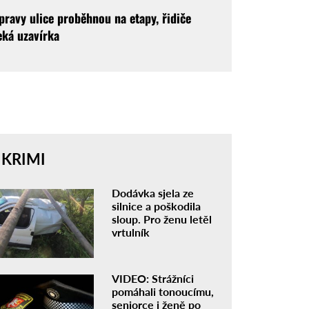
pravy ulice proběhnou na etapy, řidiče
eká uzavírka
KRIMI
Dodávka sjela ze
silnice a poškodila
sloup. Pro ženu letěl
vrtulník
VIDEO: Strážníci
pomáhali tonoucímu,
seniorce i ženě po