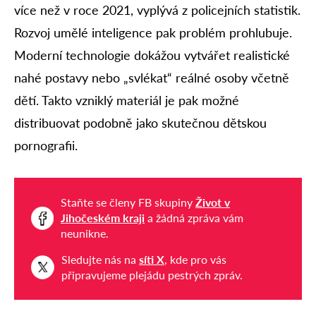
více než v roce 2021, vyplývá z policejních statistik.
Rozvoj umělé inteligence pak problém prohlubuje.
Moderní technologie dokážou vytvářet realistické
nahé postavy nebo „svlékat“ reálné osoby včetně
dětí. Takto vzniklý materiál je pak možné
distribuovat podobně jako skutečnou dětskou
pornografii.
Staňte se členy FB skupiny
Život v
Jihočeském kraji
a žádná zpráva vám
neunikne.
Sledujte nás na
síti X
, kde pro vás
připravujeme plejádu pestrých zpráv.