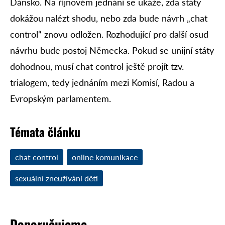
Dánsko. Na říjnovém jednání se ukáže, zda státy
dokážou nalézt shodu, nebo zda bude návrh „chat
control“ znovu odložen. Rozhodující pro další osud
návrhu bude postoj Německa. Pokud se unijní státy
dohodnou, musí chat control ještě projít tzv.
trialogem, tedy jednáním mezi Komisí, Radou a
Evropským parlamentem.
Témata článku
chat control
online komunikace
sexuální zneužívání děti
Doporučujeme