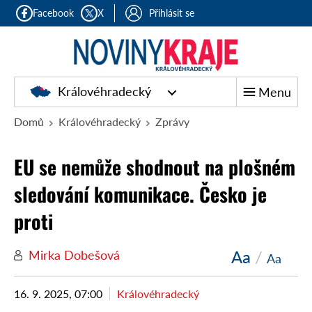
Facebook
X
Přihlásit se
Královéhradecký
Menu
Domů
Královéhradecký
Zprávy
EU se nemůže shodnout na plošném
sledování komunikace. Česko je
proti
Aa
/
Mirka Dobešová
Aa
16. 9. 2025, 07:00
Královéhradecký