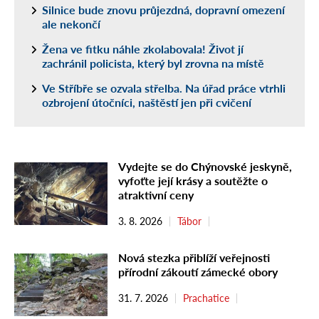
Silnice bude znovu průjezdná, dopravní omezení
ale nekončí
Žena ve fitku náhle zkolabovala! Život jí
zachránil policista, který byl zrovna na místě
Ve Stříbře se ozvala střelba. Na úřad práce vtrhli
ozbrojení útočníci, naštěstí jen při cvičení
Vydejte se do Chýnovské jeskyně,
vyfoťte její krásy a soutěžte o
atraktivní ceny
3. 8. 2026
Tábor
Nová stezka přiblíží veřejnosti
přírodní zákoutí zámecké obory
31. 7. 2026
Prachatice