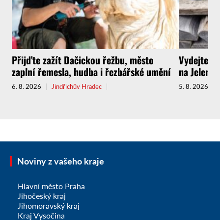
Přijďte zažít Dačickou řežbu, město
Vydejte s
zaplní řemesla, hudba i řezbářské umění
na Jelenov
6. 8. 2026
Jindřichův Hradec
5. 8. 2026
Noviny z vašeho kraje
Hlavní město Praha
Jihočeský kraj
Jihomoravský kraj
Kraj Vysočina