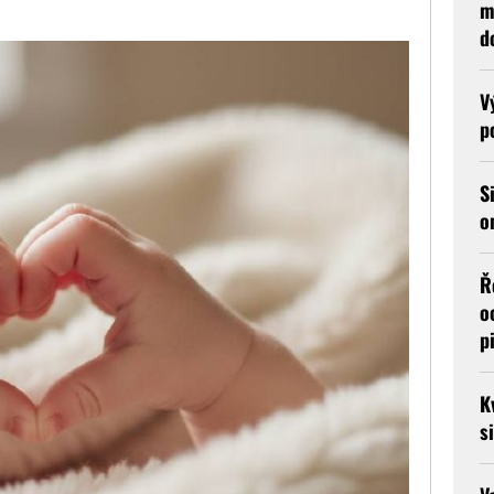
m
d
V
p
S
o
Ř
o
p
K
s