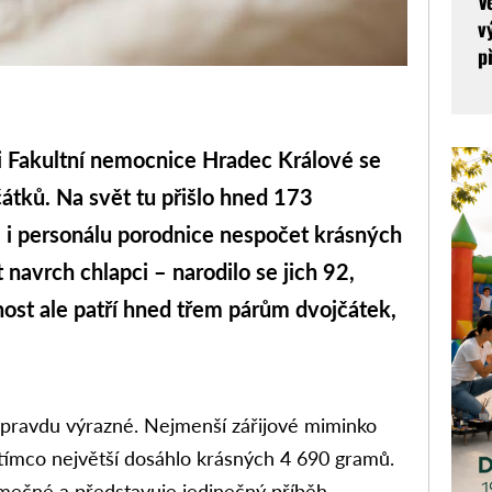
V
v
p
Fakultní nemocnice Hradec Králové se
átků. Na svět tu přišlo hned 173
 i personálu porodnice nespočet krásných
 navrch chlapci – narodilo se jich 92,
nost ale patří hned třem párům dvojčátek,
pravdu výrazné. Nejmenší zářijové miminko
tímco největší dosáhlo krásných 4 690 gramů.
jimečné a představuje jedinečný příběh.