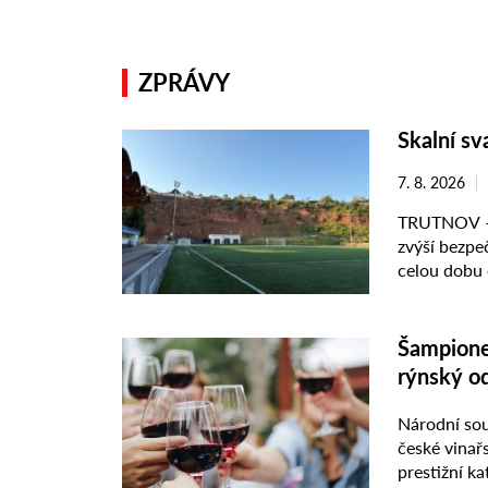
ZPRÁVY
Skalní sv
7. 8. 2026
TRUTNOV – N
zvýší bezpe
celou dobu 
posledních 
Šampione
rýnský o
Národní sou
české vinařs
prestižní ka