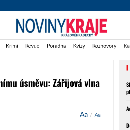
Krimi
Revue
Poradna
Kvízy
Rozhovory
Ka
nímu úsměvu: Zářijová vlna
S
p
A
Aa
/
Aa
D