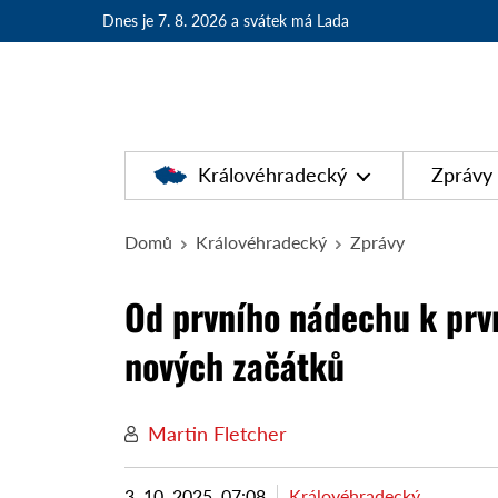
Dnes je 7. 8. 2026
a svátek má Lada
Královéhradecký
Zprávy
Domů
Královéhradecký
Zprávy
Od prvního nádechu k prv
nových začátků
Martin Fletcher
3. 10. 2025, 07:08
Královéhradecký