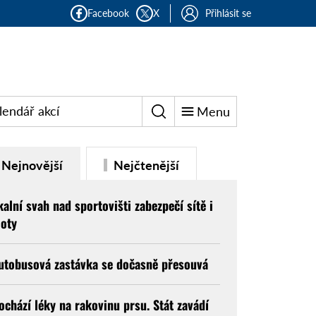
Facebook
X
Přihlásit se
lendář akcí
Menu
Nejnovější
Nejčtenější
kalní svah nad sportovišti zabezpečí sítě i
loty
utobusová zastávka se dočasně přesouvá
ochází léky na rakovinu prsu. Stát zavádí