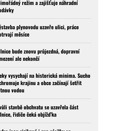
imořádný režim a zajišťuje náhradní
odávky
ýstavba plynovodu uzavře ulici, práce
otrvají měsíce
ilnice bude znovu průjezdná, dopravní
mezení ale nekončí
eky vysychají na historická minima. Sucho
chromuje krajinu a obce začínají šetřit
itnou vodou
vůli stavbě obchvatu se uzavřela část
ilnice, řidiče čeká objížďka