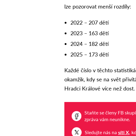
lze pozorovat menší rozdíly:
2022 – 207 dětí
2023 – 163 dětí
2024 – 182 dětí
2025 – 173 dětí
Každé číslo v těchto statisti
okamžik, kdy se na svět přivítá
Hradci Králové více než dost.
Staňte se členy FB skup
zpráva vám neunikne.
Sledujte nás na
síti X
, k