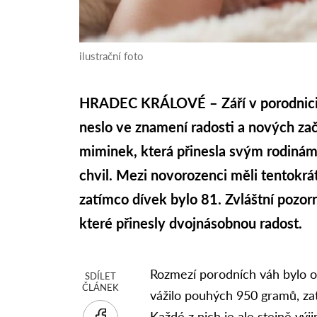
ilustrační foto
HRADEC KRÁLOVÉ – Září v porodnici 
neslo ve znamení radosti a nových zač
miminek, která přinesla svým rodinám
chvil. Mezi novorozenci měli tentokrát
zatímco dívek bylo 81. Zvláštní pozor
které přinesly dvojnásobnou radost.
Rozmezí porodních váh bylo o
SDÍLET
ČLÁNEK
vážilo pouhých 950 gramů, za
Každé z nich je ale stejně vý