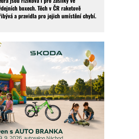
edra jsou riziková i pro zásilky ve
ýdejních boxech. Těch v ČR raketově
řibývá a pravidla pro jejich umístění chybí.