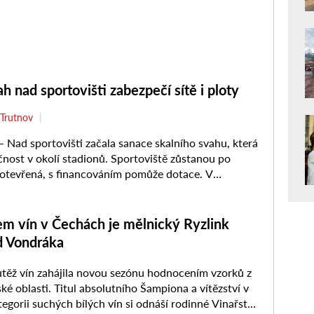
ah nad sportovišti zabezpečí sítě i ploty
Trutnov
ad sportovišti začala sanace skalního svahu, která
čnost v okolí stadionů. Sportoviště zůstanou po
otevřená, s financováním pomůže dotace. V
dnech byla zahájena sanace skalního ...
m vín v Čechách je mělnický Ryzlink
d Vondráka
těž vín zahájila novou sezónu hodnocením vzorků z
ké oblasti. Titul absolutního Šampiona a vítězství v
tegorii suchých bílých vín si odnáší rodinné Vinařství