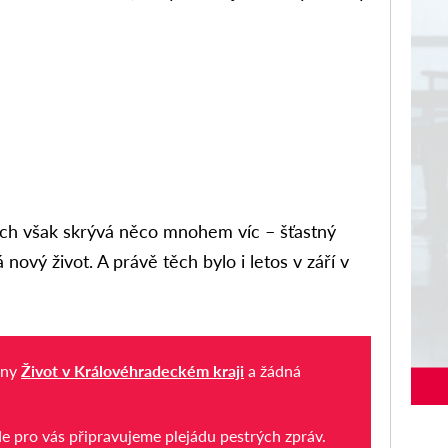
kách však skrývá něco mnohem víc – šťastný
 nový život. A právě těch bylo i letos v září v
iny
Život v Královéhradeckém kraji
a žádná
de pro vás připravujeme plejádu pestrých zpráv.