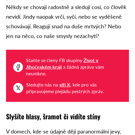
Někdy se chovají radostně a sledují cosi, co člověk
nevidí. Jindy naopak vrčí, syčí, nebo se vyděšeně
schovávají. Reagují snad na duše mrtvých? Nebo
jen na něco, co naše smysly nezachytí?
Staňte se členy FB skupiny
Život v
Jihočeském kraji
a žádná zpráva vám
neunikne.
Sledujte nás na
síti X
, kde pro vás
připravujeme plejádu pestrých zpráv.
Slyšíte hlasy, šramot či vidíte stíny
V domech, kde se údajně dějí paranormální jevy,