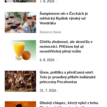
7. 8. 2026
Šampionem vín v Čechách je
mělnický Ryzlink rýnský od
Vondráka
Reklamní článek
Chtěla zhubnout, ale skončila v
nemocnici. Příčinou byl až
neuvěřitelný pitný režim
6. 8. 2026
Únos, politika a předčasná smrt.
Toto je pravdivý příběh indiánské
princezny Pocahontas
31. 7. 2026
Ohnivý chlapec, který vyšel z krbu.