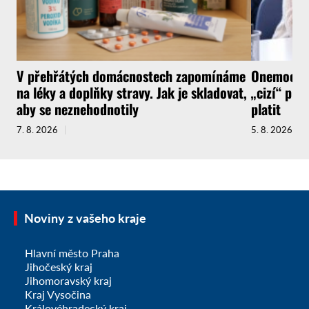
V přehřátých domácnostech zapomínáme
Onemocnít
na léky a doplňky stravy. Jak je skladovat,
„cizí“ pra
aby se neznehodnotily
platit
7. 8. 2026
5. 8. 2026
Noviny z vašeho kraje
Hlavní město Praha
Jihočeský kraj
Jihomoravský kraj
Kraj Vysočina
Královéhradecký kraj