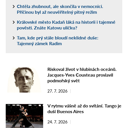
Chtěla zhubnout, ale skončila v nemocnici.
Příčinou byl až neuvěřitelný pitný režim
Královské město Kadaň láká na historii i tajemné
pověsti. Znáte Katovu uličku?
Tam, kde prý stále bloudí neklidné duše:
Tajemný zámek Radim
Riskoval život v hlubinách oceánů.
Jacques-Yves Cousteau proslavil
podmořský svět
27. 7. 2026
V rytmu vášně až do svítání. Tango je
duší Buenos Aires
24. 7. 2026