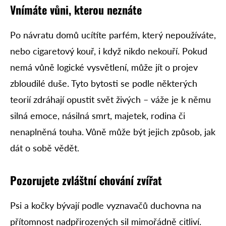
Vnímáte vůni, kterou neznáte
Po návratu domů ucítíte parfém, který nepoužíváte,
nebo cigaretový kouř, i když nikdo nekouří. Pokud
nemá vůně logické vysvětlení, může jít o projev
zbloudilé duše. Tyto bytosti se podle některých
teorií zdráhají opustit svět živých – váže je k němu
silná emoce, násilná smrt, majetek, rodina či
nenaplněná touha. Vůně může být jejich způsob, jak
dát o sobě vědět.
Pozorujete zvláštní chování zvířat
Psi a kočky bývají podle vyznavačů duchovna na
přítomnost nadpřirozených sil mimořádně citliví.