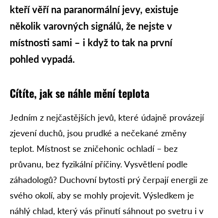
kteří věří na paranormální jevy, existuje
několik varovných signálů, že nejste v
místnosti sami – i když to tak na první
pohled vypadá.
Cítíte, jak se náhle mění teplota
Jedním z nejčastějších jevů, které údajně provázejí
zjevení duchů, jsou prudké a nečekané změny
teplot. Místnost se zničehonic ochladí – bez
průvanu, bez fyzikální příčiny. Vysvětlení podle
záhadologů? Duchovní bytosti prý čerpají energii ze
svého okolí, aby se mohly projevit. Výsledkem je
náhlý chlad, který vás přinutí sáhnout po svetru i v