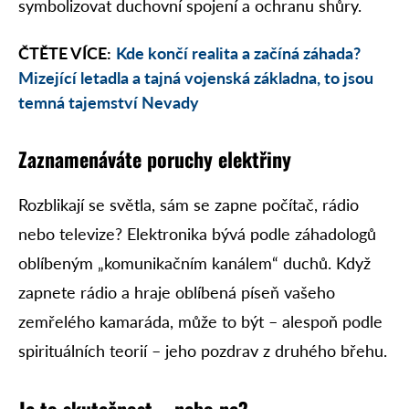
symbolizovat duchovní spojení a ochranu shůry.
ČTĚTE VÍCE:
Kde končí realita a začíná záhada?
Mizející letadla a tajná vojenská základna, to jsou
temná tajemství Nevady
Zaznamenáváte poruchy elektřiny
Rozblikají se světla, sám se zapne počítač, rádio
nebo televize? Elektronika bývá podle záhadologů
oblíbeným „komunikačním kanálem“ duchů. Když
zapnete rádio a hraje oblíbená píseň vašeho
zemřelého kamaráda, může to být – alespoň podle
spirituálních teorií – jeho pozdrav z druhého břehu.
Je to skutečnost – nebo ne?