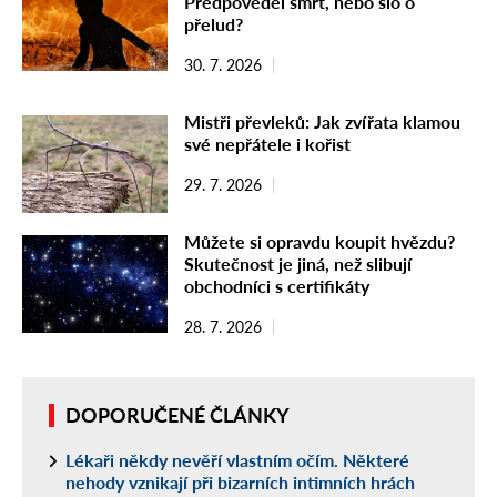
Předpověděl smrt, nebo šlo o
přelud?
30. 7. 2026
Mistři převleků: Jak zvířata klamou
své nepřátele i kořist
29. 7. 2026
Můžete si opravdu koupit hvězdu?
Skutečnost je jiná, než slibují
obchodníci s certifikáty
28. 7. 2026
DOPORUČENÉ ČLÁNKY
Lékaři někdy nevěří vlastním očím. Některé
nehody vznikají při bizarních intimních hrách