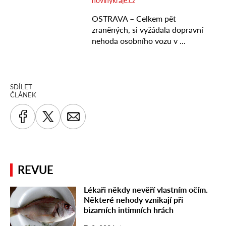
SDÍLET
ČLÁNEK
REVUE
Lékaři někdy nevěří vlastním očím.
Některé nehody vznikají při
bizarních intimních hrách